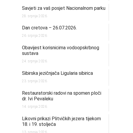
Savjeti za vaš posjet Nacionalnom parku
28. srpnja 2026.
Dan cretova – 26.07.2026.
26. srpnja 2026.
Obavijest korisnicima vodoopskrbnog
sustava
24. srpnja 2026.
Sibirska jezičnjača Ligularia sibirica
23. srpnja 2026.
Restauratorski radovi na spomen ploči
dr. Ivi Pevaleku
14. srpnja 2026.
Likovni prikazi Plitvičkih jezera tijekom
18. i 19. stoljeća
13. srpnja 2026.