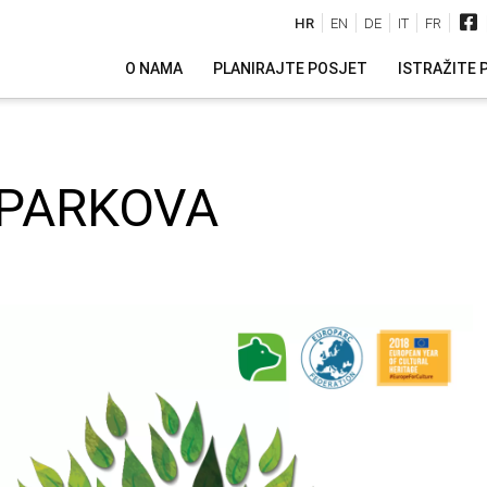
HR
EN
DE
IT
FR
O NAMA
PLANIRAJTE POSJET
ISTRAŽITE 
 PARKOVA