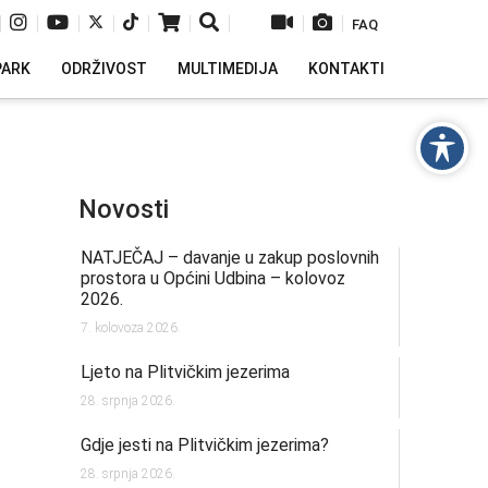
|
|
|
|
|
|
|
|
|
FAQ
PARK
ODRŽIVOST
MULTIMEDIJA
KONTAKTI
Novosti
NATJEČAJ – davanje u zakup poslovnih
prostora u Općini Udbina – kolovoz
2026.
7. kolovoza 2026.
Ljeto na Plitvičkim jezerima
28. srpnja 2026.
Gdje jesti na Plitvičkim jezerima?
28. srpnja 2026.