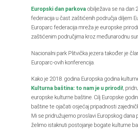
Europski dan parkova
obilježava se na dan 
federacija u čast zaštićenih područja diljem E
Europarc federacija mreža je europske prirodne
zaštićenim područjima kroz međunarodnu suradn
Nacionalni park Plitvička jezera također je čla
Europarc-ovih konferencija.
Kako je 2018. godina Europska godina kultu
Kulturna baština: to nam je u prirodi!
, prid
europske kulturne baštine. Cilj Europske godine
baštine te ojačati osjećaj pripadnosti zajed
Mi se pridružujemo proslavi Europskog dana 
želimo istaknuti postojanje bogate kulturne b