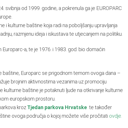
24. svibnja od 1999. godine, a pokrenula ga je EUROPARC
urope.
 i kulturne baštine koja radi na poboljšanju upravljanja
ju, razmjenu ideja i iskustava te utjecanjem na politiku.
n Europarc-a, te je 1976. i 1983. god. bio domaćin
rne baštine, Europarc se prigodnom temom ovoga dana –
ružuje brojnim aktivnostima vezanima uz promociju
 kulturne baštine je potaknuti ljude na otkrivanje kulturne
ničkom europskom prostoru.
parkova kroz
Tjedan parkova Hrvatske
te također
aštine ovoga područja o kojoj možete više pročitati
ovdje.