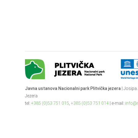
Javna ustanova Nacionalni park Plitvička jezera
| Josipa 
Jezera
tel:
+385 (0)53 751 015
,
+385 (0)53 751 014
| e-mail:
info@n