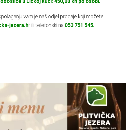
došlice u Ličkoj kući: 450,00 kn po osobi.
aspolaganju vam je naš odjel prodaje koji možete
cka-jezera.h
r ili telefonski na
053 751 545.