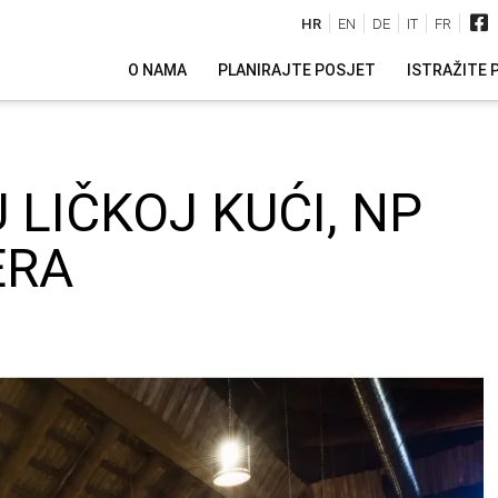
HR
EN
DE
IT
FR
O NAMA
PLANIRAJTE POSJET
ISTRAŽITE 
 LIČKOJ KUĆI, NP
ERA