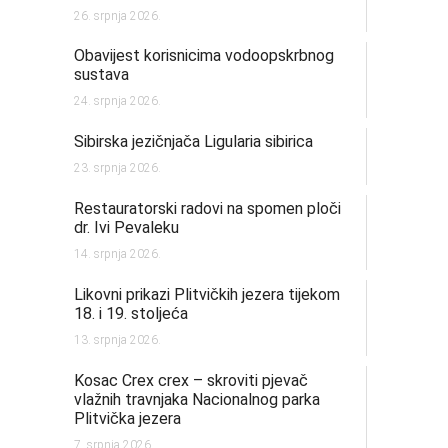
26. srpnja 2026.
Obavijest korisnicima vodoopskrbnog
sustava
24. srpnja 2026.
Sibirska jezičnjača Ligularia sibirica
23. srpnja 2026.
Restauratorski radovi na spomen ploči
dr. Ivi Pevaleku
14. srpnja 2026.
Likovni prikazi Plitvičkih jezera tijekom
18. i 19. stoljeća
13. srpnja 2026.
Kosac Crex crex – skroviti pjevač
vlažnih travnjaka Nacionalnog parka
Plitvička jezera
7. srpnja 2026.