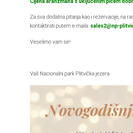
Cijena aranžmana s uključenim pićem dobro
Za sva dodatna pitanja kao i rezervacije, na r
kontaktirati putem e-maila:
sales2@np-plitvi
Veselimo vam se!
Vaš Nacionalni park Plitvička jezera