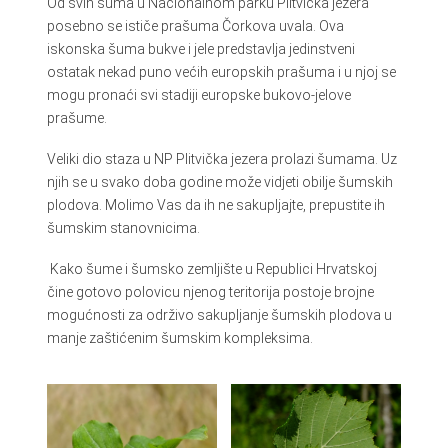
Od svih šuma u Nacionalnom parku Plitvička jezera
posebno se ističe prašuma Čorkova uvala. Ova
iskonska šuma bukve i jele predstavlja jedinstveni
ostatak nekad puno većih europskih prašuma i u njoj se
mogu pronaći svi stadiji europske bukovo-jelove
prašume.
Veliki dio staza u NP Plitvička jezera prolazi šumama. Uz
njih se u svako doba godine može vidjeti obilje šumskih
plodova. Molimo Vas da ih ne sakupljajte, prepustite ih
šumskim stanovnicima.
Kako šume i šumsko zemljište u Republici Hrvatskoj
čine gotovo polovicu njenog teritorija postoje brojne
mogućnosti za održivo sakupljanje šumskih plodova u
manje zaštićenim šumskim kompleksima.