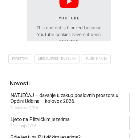
YOUTUBE
This content is blocked because
YouTube cookies have not been
accepted.
Accept cookies
FORESTDAY
MEĐUNARODNI DAN ŠUMA
ŠUME I HRANA
Novosti
NATJEČAJ – davanje u zakup poslovnih prostora u
Općini Udbina – kolovoz 2026.
7. kolovoza 2026.
Ljeto na Plitvičkim jezerima
28. srpnja 2026.
Gdje jesti na Plitvičkim jezerima?