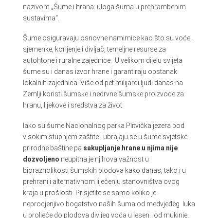
nazivom „Šume i hrana: uloga šuma u prehrambenim
sustavima“.
Šume osiguravaju osnovne namirnice kao što su voće,
sjemenke, korijenje i divljač, temeljne resurse za
autohtone i ruralne zajednice. U velikom dijelu svijeta
šume su i danas izvor hrane i garantiraju opstanak
lokalnih zajednica. Više od pet milijardi ljudi danas na
Zemlji koristi šumske i nedrvne šumske proizvode za
hranu, lijekove i sredstva za život.
Iako su šume Nacionalnog parka Plitvička jezera pod
visokim stupnjem zaštite i ubrajaju se u šume svjetske
prirodne baštine pa
sakupljanje hrane u njima nije
dozvoljeno
neupitna je njihova važnost u
bioraznolikosti šumskih plodova kako danas, tako i u
prehrani i alternativnom liječenju stanovništva ovog
kraja u prošlosti. Prisjetite se samo koliko je
neprocjenjivo bogatstvo naših šuma od medvjeđeg luka
u proljeće do plodova divljeg voća u jesen: od mukinje,