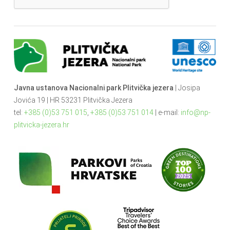
Javna ustanova Nacionalni park Plitvička jezera
| Josipa
Jovića 19 | HR 53231 Plitvička Jezera
tel:
+385 (0)53 751 015
,
+385 (0)53 751 014
| e-mail:
info@np-
plitvicka-jezera.hr