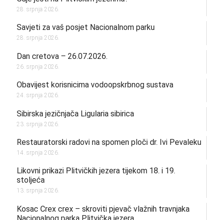
28. srpnja 2026.
Savjeti za vaš posjet Nacionalnom parku
28. srpnja 2026.
Dan cretova – 26.07.2026.
26. srpnja 2026.
Obavijest korisnicima vodoopskrbnog sustava
24. srpnja 2026.
Sibirska jezičnjača Ligularia sibirica
23. srpnja 2026.
Restauratorski radovi na spomen ploči dr. Ivi Pevaleku
14. srpnja 2026.
Likovni prikazi Plitvičkih jezera tijekom 18. i 19.
stoljeća
13. srpnja 2026.
Kosac Crex crex – skroviti pjevač vlažnih travnjaka
Nacionalnog parka Plitvička jezera