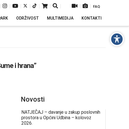
|
|
|
|
|
|
|
|
|
FAQ
PARK
ODRŽIVOST
MULTIMEDIJA
KONTAKTI
ume i hrana”
Novosti
NATJEČAJ – davanje u zakup poslovnih
prostora u Općini Udbina – kolovoz
2026.