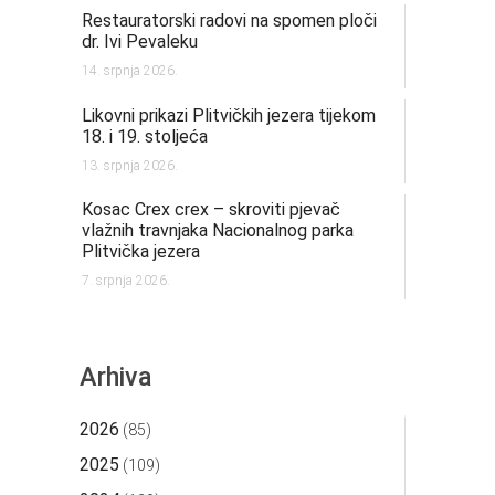
Restauratorski radovi na spomen ploči
dr. Ivi Pevaleku
14. srpnja 2026.
Likovni prikazi Plitvičkih jezera tijekom
18. i 19. stoljeća
13. srpnja 2026.
Kosac Crex crex – skroviti pjevač
vlažnih travnjaka Nacionalnog parka
Plitvička jezera
7. srpnja 2026.
Arhiva
2026
(85)
2025
(109)