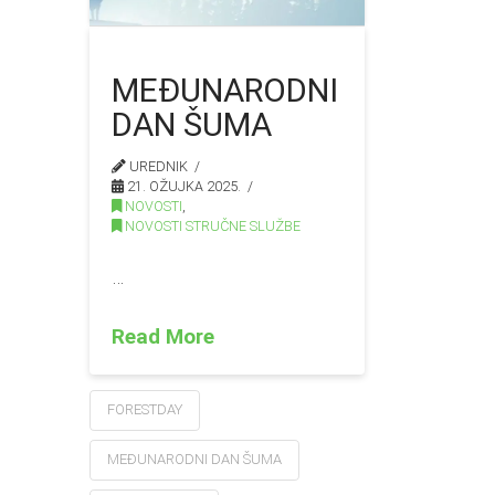
MEĐUNARODNI
DAN ŠUMA
UREDNIK
21. OŽUJKA 2025.
NOVOSTI
,
NOVOSTI STRUČNE SLUŽBE
…
Read More
FORESTDAY
MEĐUNARODNI DAN ŠUMA