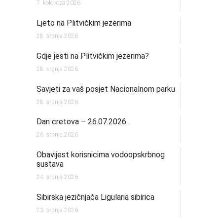
7. kolovoza 2026.
Ljeto na Plitvičkim jezerima
28. srpnja 2026.
Gdje jesti na Plitvičkim jezerima?
28. srpnja 2026.
Savjeti za vaš posjet Nacionalnom parku
28. srpnja 2026.
Dan cretova – 26.07.2026.
26. srpnja 2026.
Obavijest korisnicima vodoopskrbnog
sustava
24. srpnja 2026.
Sibirska jezičnjača Ligularia sibirica
23. srpnja 2026.