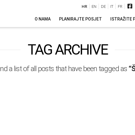
HR
EN
DE
IT
FR
O NAMA
PLANIRAJTE POSJET
ISTRAŽITE 
TAG ARCHIVE
ind a list of all posts that have been tagged as
“Š