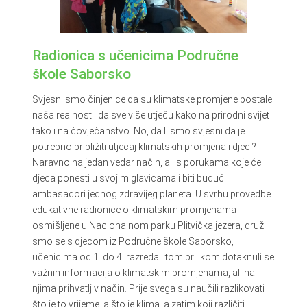
Radionica s učenicima Područne
škole Saborsko
Svjesni smo činjenice da su klimatske promjene postale
naša realnost i da sve više utječu kako na prirodni svijet
tako i na čovječanstvo. No, da li smo svjesni da je
potrebno približiti utjecaj klimatskih promjena i djeci?
Naravno na jedan vedar način, ali s porukama koje će
djeca ponesti u svojim glavicama i biti budući
ambasadori jednog zdravijeg planeta. U svrhu provedbe
edukativne radionice o klimatskim promjenama
osmišljene u Nacionalnom parku Plitvička jezera, družili
smo se s djecom iz Područne škole Saborsko,
učenicima od 1. do 4. razreda i tom prilikom dotaknuli se
važnih informacija o klimatskim promjenama, ali na
njima prihvatljiv način. Prije svega su naučili razlikovati
što je to vrijeme, a što je klima, a zatim koji različiti