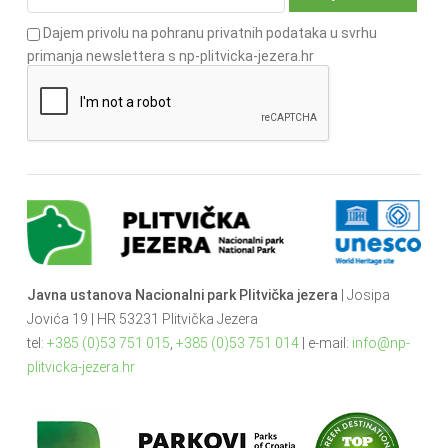
Dajem privolu na pohranu privatnih podataka u svrhu
primanja newslettera s np-plitvicka-jezera.hr
Javna ustanova Nacionalni park Plitvička jezera
| Josipa
Jovića 19 | HR 53231 Plitvička Jezera
tel:
+385 (0)53 751 015
,
+385 (0)53 751 014
| e-mail:
info@np-
plitvicka-jezera.hr