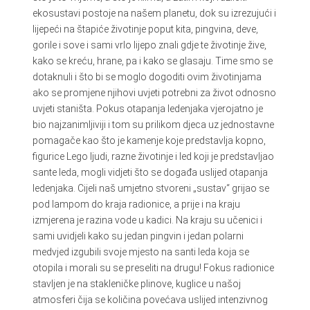
ekosustavi postoje na našem planetu, dok su izrezujući i
lijepeći na štapiće životinje poput kita, pingvina, deve,
gorile i sove i sami vrlo lijepo znali gdje te životinje žive,
kako se kreću, hrane, pa i kako se glasaju. Time smo se
dotaknuli i što bi se moglo dogoditi ovim životinjama
ako se promjene njihovi uvjeti potrebni za život odnosno
uvjeti staništa. Pokus otapanja ledenjaka vjerojatno je
bio najzanimljiviji i tom su prilikom djeca uz jednostavne
pomagače kao što je kamenje koje predstavlja kopno,
figurice Lego ljudi, razne životinje i led koji je predstavljao
sante leda, mogli vidjeti što se događa uslijed otapanja
ledenjaka. Cijeli naš umjetno stvoreni „sustav“ grijao se
pod lampom do kraja radionice, a prije i na kraju
izmjerena je razina vode u kadici. Na kraju su učenici i
sami uvidjeli kako su jedan pingvin i jedan polarni
medvjed izgubili svoje mjesto na santi leda koja se
otopila i morali su se preseliti na drugu! Fokus radionice
stavljen je na stakleničke plinove, kuglice u našoj
atmosferi čija se količina povećava uslijed intenzivnog