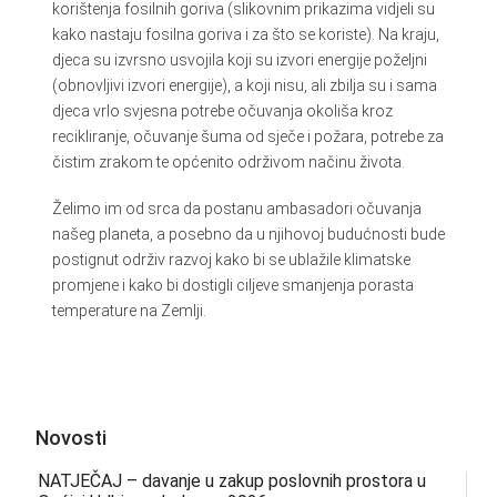
korištenja fosilnih goriva (slikovnim prikazima vidjeli su
kako nastaju fosilna goriva i za što se koriste). Na kraju,
djeca su izvrsno usvojila koji su izvori energije poželjni
(obnovljivi izvori energije), a koji nisu, ali zbilja su i sama
djeca vrlo svjesna potrebe očuvanja okoliša kroz
recikliranje, očuvanje šuma od sječe i požara, potrebe za
čistim zrakom te općenito održivom načinu života.
Želimo im od srca da postanu ambasadori očuvanja
našeg planeta, a posebno da u njihovoj budućnosti bude
postignut održiv razvoj kako bi se ublažile klimatske
promjene i kako bi dostigli ciljeve smanjenja porasta
temperature na Zemlji.
Novosti
NATJEČAJ – davanje u zakup poslovnih prostora u