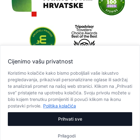
Cijenimo vašu privatnost
Koristimo kolačiće kako bismo poboljšali vaše iskustvo
pregledavanja, prikazivali personalizirane oglase ili sadržaj
te analizirali promet na našoj web stranici. Klikom na „Prihvati
sve” pristajete na upotrebu kolačića. Svoju privolu možete u
bilo kojem trenutku promijeniti ili povući klikom na ikonu
postavki privole.
Politika kolačića
Prihvati sve
Prilagodi
Copyright © JU NP Plitvička jezera, 2025.