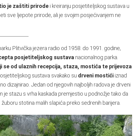
io je zaštiti prirode
i kreiranju posjetiteljskog sustava u
vjeti sve ljepote prirode, ali je svojim posjećivanjem ne
arku Plitvička jezera radio od 1958. do 1991. godine,
epta posjetiteljskog sustava
nacionalnog parka.
i se od ulaznih recepcija, staza, mostića te prijevoza
i posjetiteljskog sustava svakako su
drveni mostići
iznad
o dizajnirao. Jedan od njegovih najboljih radova je drveni
 je stazu s vrha kaskada premjestio u podnožje tako da
u žuboru stotina malih slapića preko sedrenih barijera.