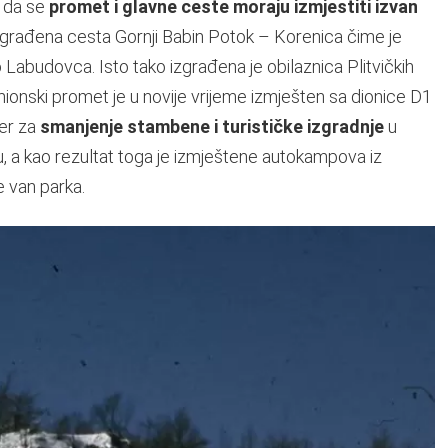
a da se
promet i
glavne ceste moraju
izmjestiti izvan
izgrađena cesta Gornji Babin Potok – Korenica čime je
abudovca. Isto tako izgrađena je obilaznica Plitvičkih
amionski promet je u novije vrijeme izmješten sa dionice D1
đer za
smanjenje stambene i turističke izgradnje
u
, a kao rezultat toga je izmještene autokampova iz
 van parka.