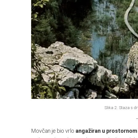
Slika 2.: Staza s 
Movčan je bio vrlo
angažiran u prostornom 