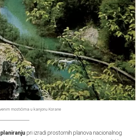
drvenim mostićima u kanjonu Korane
planiranju
pri izradi prostornih planova nacionalnog