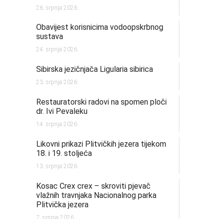
26. srpnja 2026.
Obavijest korisnicima vodoopskrbnog
sustava
24. srpnja 2026.
Sibirska jezičnjača Ligularia sibirica
23. srpnja 2026.
Restauratorski radovi na spomen ploči
dr. Ivi Pevaleku
14. srpnja 2026.
Likovni prikazi Plitvičkih jezera tijekom
18. i 19. stoljeća
13. srpnja 2026.
Kosac Crex crex – skroviti pjevač
vlažnih travnjaka Nacionalnog parka
Plitvička jezera
7. srpnja 2026.