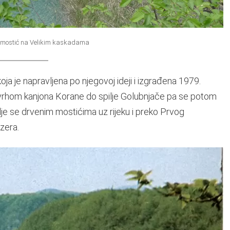
ni mostić na Velikim kaskadama
koja je napravljena po njegovoj ideji i izgrađena 1979.
1 vrhom kanjona Korane do spilje Golubnjače pa se potom
je se drvenim mostićima uz rijeku i preko Prvog
zera.