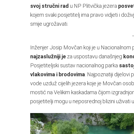
svoj stručni rad
u NP Plitvička jezera
posvet
kojem svaki posjetitelj ima pravo vidjeti i doži
smije ugrožavati.
Inženjer Josip Movčan koji je u Nacionalnom p
najzaslužniji je
za uspostavu današnjeg
konc
Posjetiteljski sustav nacionalnog parka
sastoj
vlakovima i brodovima
. Najpoznatiji dijelov
vode uzduž cijelih jezera koje je Movčan osobn
mostić na Velikim kaskadama čijom izgradnjom
posjetitelji mogu u neposrednoj blizini uživati 