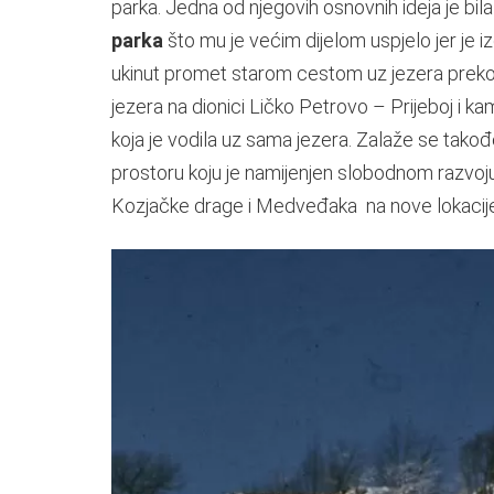
parka. Jedna od njegovih osnovnih ideja je bil
parka
što mu je većim dijelom uspjelo jer je 
ukinut promet starom cestom uz jezera preko L
jezera na dionici Ličko Petrovo – Prijeboj i k
koja je vodila uz sama jezera. Zalaže se tako
prostoru koju je namijenjen slobodnom razvoju
Kozjačke drage i Medveđaka na nove lokacije