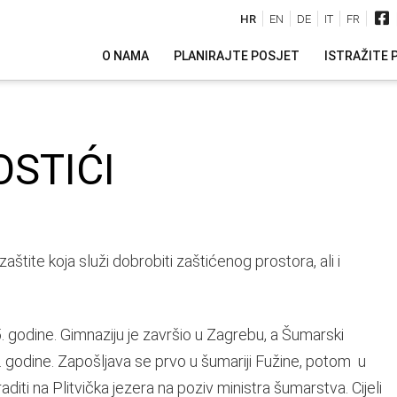
HR
EN
DE
IT
FR
O NAMA
PLANIRAJTE POSJET
ISTRAŽITE 
STIĆI
aštite koja služi dobrobiti zaštićenog prostora, ali i
godine. Gimnaziju je završio u Zagrebu, a Šumarski
. godine. Zapošljava se prvo u šumariji Fužine, potom u
aditi na Plitvička jezera na poziv ministra šumarstva. Cijeli