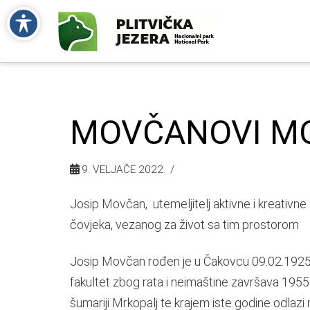
MOVČANOVI MO
9. VELJAČE 2022.
Josip Movčan, utemeljitelj aktivne i kreativne z
čovjeka, vezanog za život sa tim prostorom
Josip Movčan rođen je u Čakovcu 09.02.1925. 
fakultet zbog rata i neimaštine završava 1955
šumariji Mrkopalj te krajem iste godine odlazi r