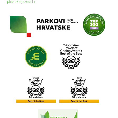
plitvicka-jezera.hr