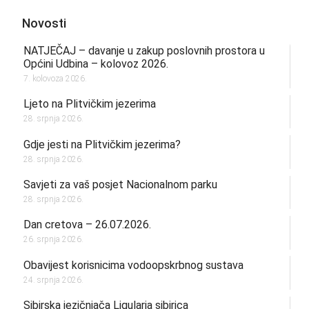
Novosti
NATJEČAJ – davanje u zakup poslovnih prostora u
Općini Udbina – kolovoz 2026.
7. kolovoza 2026.
Ljeto na Plitvičkim jezerima
28. srpnja 2026.
Gdje jesti na Plitvičkim jezerima?
28. srpnja 2026.
Savjeti za vaš posjet Nacionalnom parku
28. srpnja 2026.
Dan cretova – 26.07.2026.
26. srpnja 2026.
Obavijest korisnicima vodoopskrbnog sustava
24. srpnja 2026.
Sibirska jezičnjača Ligularia sibirica