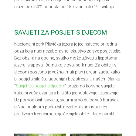
ulaznice s 50% popusta od 15. svibnja do 19. svibnja.
SAVJETI ZA POSJET S DJECOM
Nacionalni park Plitvička jezera je jedinstvena prirodna
oaza koja nudi nezaboravno iskustvo za sve posjetitelje.
Bez obzira na godine, svatko može uživati u ljepotama
jezera, slapova i šuma koje ovaj park nudi. Za obitelji s
djecom posebno je važno imati plan i organizaciju kako
bi posjeta bila što ugodnija i bez stresa. U našem članku
“
Savjeti za posjet s djecom
” pružamo korisne savjete
kako bi vaša avantura bila što jednostavnija i zabavnija.
Uz pomoć ovih savjeta, sigurni smo da će vaš boravak
u Nacionalnom parku biti nezaboravan i ispunjen
predivnim trenucima koje će cijela obitelj dugo pamtiti.