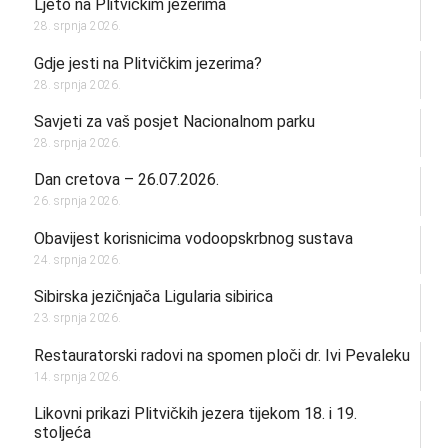
Ljeto na Plitvičkim jezerima
28. srpnja 2026.
Gdje jesti na Plitvičkim jezerima?
28. srpnja 2026.
Savjeti za vaš posjet Nacionalnom parku
28. srpnja 2026.
Dan cretova – 26.07.2026.
26. srpnja 2026.
Obavijest korisnicima vodoopskrbnog sustava
24. srpnja 2026.
Sibirska jezičnjača Ligularia sibirica
23. srpnja 2026.
Restauratorski radovi na spomen ploči dr. Ivi Pevaleku
14. srpnja 2026.
Likovni prikazi Plitvičkih jezera tijekom 18. i 19.
stoljeća