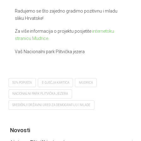
Radujemo se što zajedno gradimo pozitivnu i mladu
sliku Hrvatske!
Za više informacija o projektu posjetite
internetsku
stranicu Mudrice
.
Vaš Nacionalni park Plitvička jezera
50% POPUSTA
E-DJEČJA KARTICA
MUDRICA
NACIONALNI PARK PLITVIČKA JEZERA
SREDIŠNJI DRŽAVNI URED ZA DEMOGRAFIJU I MLADE
Novosti