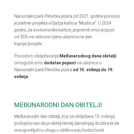
Nacionalni park Plitvička jezera od 2021. godine ponosni
je partner projekta e-Dječja kartica “Mudrica”. U 2024.
godini, za sve korisnike kartice, pripremili smo popust
od 35% na redovne cijene ulaznica na dan
kupnje/posjete.
Povodom obilježavanja
Međunarodnog dana obitelji
omogućili smo
dodatan popust
na ulaznice u
Nacionalni park Plitvička jezera
od
15. svibnja do 19.
svibnja
.
MEĐUNARODNI DAN OBITELJI
Međunarodni dan obitelji, koji se obilježava 15. svibnja,
podsjeća nas da je obitelj temelj današnjeg društva te da
ona igra ključnu ulogu u oblikovanju budućnosti.