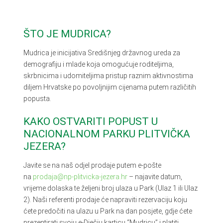
ŠTO JE MUDRICA?
Mudrica je inicijativa Središnjeg državnog ureda za
demografiju i mlade koja omogućuje roditeljima,
skrbnicima i udomiteljima pristup raznim aktivnostima
diljem Hrvatske po povoljnijim cijenama putem različitih
popusta.
KAKO OSTVARITI POPUST U
NACIONALNOM PARKU PLITVIČKA
JEZERA?
Javite se na naš odjel prodaje putem e-pošte
na
prodaja@np-plitvicka-jezera.hr
– najavite datum,
vrijeme dolaska te željeni broj ulaza u Park (Ulaz 1 ili Ulaz
2). Naši referenti prodaje će napraviti rezervaciju koju
ćete predočiti na ulazu u Park na dan posjete, gdje ćete
prezentirati svoju e-Dječju karticu “Mudricu” i platiti