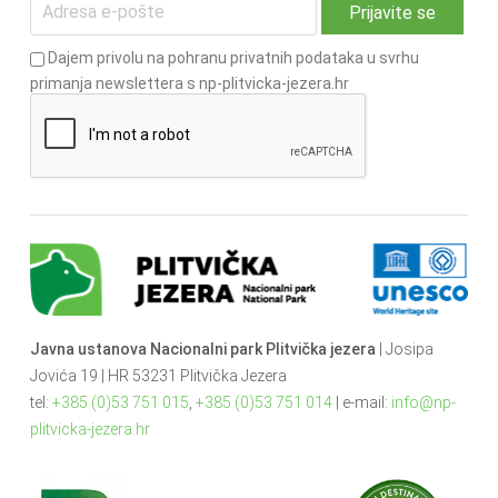
Dajem privolu na pohranu privatnih podataka u svrhu
primanja newslettera s np-plitvicka-jezera.hr
Javna ustanova Nacionalni park Plitvička jezera
| Josipa
Jovića 19 | HR 53231 Plitvička Jezera
tel:
+385 (0)53 751 015
,
+385 (0)53 751 014
| e-mail:
info@np-
plitvicka-jezera.hr