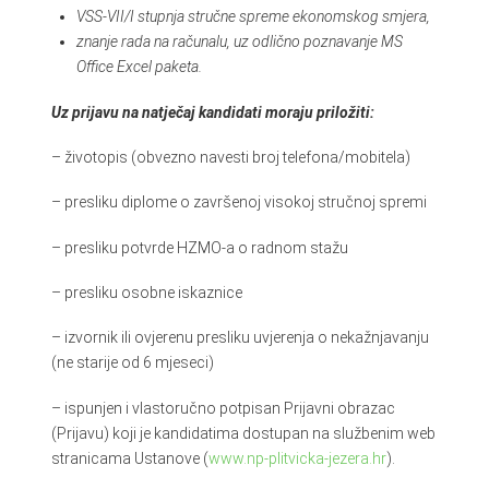
VSS-VII/I stupnja stručne spreme ekonomskog smjera,
znanje rada na računalu, uz odlično poznavanje MS
Office Excel paketa.
Uz prijavu na natječaj kandidati moraju priložiti:
– životopis (obvezno navesti broj telefona/mobitela)
– presliku diplome o završenoj visokoj stručnoj spremi
– presliku potvrde HZMO-a o radnom stažu
– presliku osobne iskaznice
– izvornik ili ovjerenu presliku uvjerenja o nekažnjavanju
(ne starije od 6 mjeseci)
– ispunjen i vlastoručno potpisan Prijavni obrazac
(Prijavu) koji je kandidatima dostupan na službenim web
stranicama Ustanove (
www.np-plitvicka-jezera.hr
).