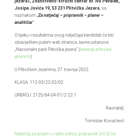
jezera«, Znanstveno-stručni centar dr. Ivo Pevalek,
Josipa Jovića 19, 53 231 Plitvička Jezera
, sa
naznakom:„
Za natječaj – pripravnik – planer –
analitičar
“.
O tijeku i rezultatima ovog natječaja kandidati će biti
obaviješteni putem web stranice Javne ustanove
„Nacionalni park Plitvička jezera“
(
www.np-plitvicka-
jezera.hr
).
U Plitvičkim Jezerima, 27. travnja 2022.
KLASA: 112-03/22-02/02
URBROJ: 2125/84-04-01/2-22-1
Ravnatelj:
Tomislav Kovačević
Natječaj za prijam u radni odnos pripravnik (m/ž) na