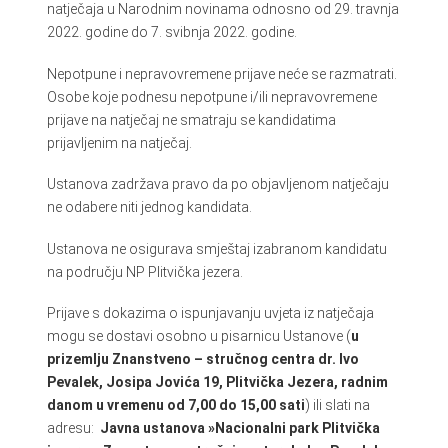
natječaja u Narodnim novinama odnosno od 29. travnja
2022. godine do 7. svibnja 2022. godine.
Nepotpune i nepravovremene prijave neće se razmatrati.
Osobe koje podnesu nepotpune i/ili nepravovremene
prijave na natječaj ne smatraju se kandidatima
prijavljenim na natječaj.
Ustanova zadržava pravo da po objavljenom natječaju
ne odabere niti jednog kandidata.
Ustanova ne osigurava smještaj izabranom kandidatu
na području NP Plitvička jezera.
Prijave s dokazima o ispunjavanju uvjeta iz natječaja
mogu se dostavi osobno u pisarnicu Ustanove (
u
prizemlju Znanstveno – stručnog centra dr. Ivo
Pevalek, Josipa Jovića 19, Plitvička Jezera, radnim
danom u vremenu od 7,00 do 15,00 sati
) ili slati na
adresu:
Javna ustanova »Nacionalni park Plitvička