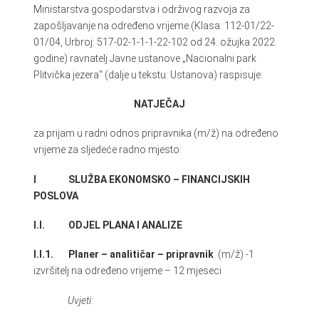
Ministarstva gospodarstva i održivog razvoja za
zapošljavanje na određeno vrijeme (Klasa: 112-01/22-
01/04, Urbroj: 517-02-1-1-1-22-102 od 24. ožujka 2022.
godine) ravnatelj Javne ustanove „Nacionalni park
Plitvička jezera“ (dalje u tekstu: Ustanova) raspisuje:
NATJEČAJ
za prijam u radni odnos pripravnika (m/ž) na određeno
vrijeme za sljedeće radno mjesto:
I SLUŽBA EKONOMSKO – FINANCIJSKIH
POSLOVA
I.I. ODJEL PLANA I ANALIZE
I.I.1. Planer – analitičar – pripravnik
(m/ž) -1
izvršitelj na određeno vrijeme – 12 mjeseci
Uvjeti: