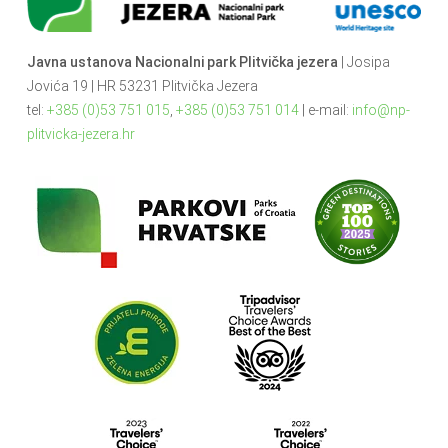
Javna ustanova Nacionalni park Plitvička jezera
| Josipa
Jovića 19 | HR 53231 Plitvička Jezera
tel:
+385 (0)53 751 015
,
+385 (0)53 751 014
| e-mail:
info@np-
plitvicka-jezera.hr