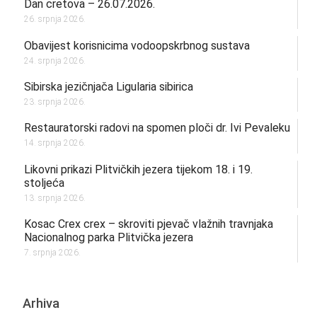
Dan cretova – 26.07.2026.
26. srpnja 2026.
Obavijest korisnicima vodoopskrbnog sustava
24. srpnja 2026.
Sibirska jezičnjača Ligularia sibirica
23. srpnja 2026.
Restauratorski radovi na spomen ploči dr. Ivi Pevaleku
14. srpnja 2026.
Likovni prikazi Plitvičkih jezera tijekom 18. i 19.
stoljeća
13. srpnja 2026.
Kosac Crex crex – skroviti pjevač vlažnih travnjaka
Nacionalnog parka Plitvička jezera
7. srpnja 2026.
Arhiva