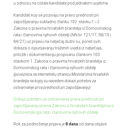
u odnosu na ostale kandidate pod jednakim uvjetima.
Kandidati koji se pozivaju na pravo prednosti pri
zapošljavanju sukladno članku 102. stavku 1. i 2.
Zakona o pravima hrvatskih branitelja iz Domovinskog
rata i članovima njihovih obitelji (NN br. 121/17, 98/19 i
84/21) uz prijavu na natječaj dužni su, pored svih
dokaza o ispunjavanju traženih uvjeta iz natječaja,
priložiti i dokumentaciju propisanu člankom 103.
stavkom 1. Zakona o pravima hrvatskih branitelja iz
Domovinskog rata i članovima njihovih obitelji
(poveznica na internetsku stranicu Ministarstva hrvatskih
branitelja na kojoj su navedeni dokazi potrebni za
ostvarivanje prva prednosti pri zapošljavanju):
Dokazi potrebni za ostvarivanje prava prednosti pri
zapošljavanju prema Zakonu o hrvatskim braniteljima iz
Domovinskoga rata i članovima njihovih obitelji
Rok za podnošenje prijava je
8
dana
od dana objave