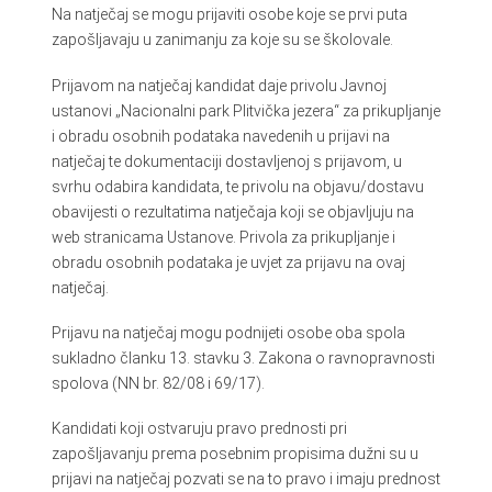
Na natječaj se mogu prijaviti osobe koje se prvi puta
zapošljavaju u zanimanju za koje su se školovale.
Prijavom na natječaj kandidat daje privolu Javnoj
ustanovi „Nacionalni park Plitvička jezera“ za prikupljanje
i obradu osobnih podataka navedenih u prijavi na
natječaj te dokumentaciji dostavljenoj s prijavom, u
svrhu odabira kandidata, te privolu na objavu/dostavu
obavijesti o rezultatima natječaja koji se objavljuju na
web stranicama Ustanove. Privola za prikupljanje i
obradu osobnih podataka je uvjet za prijavu na ovaj
natječaj.
Prijavu na natječaj mogu podnijeti osobe oba spola
sukladno članku 13. stavku 3. Zakona o ravnopravnosti
spolova (NN br. 82/08 i 69/17).
Kandidati koji ostvaruju pravo prednosti pri
zapošljavanju prema posebnim propisima dužni su u
prijavi na natječaj pozvati se na to pravo i imaju prednost