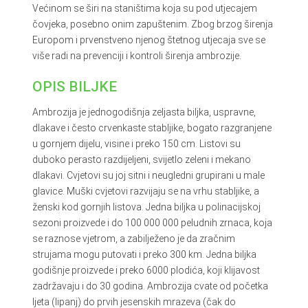
Većinom se širi na staništima koja su pod utjecajem
čovjeka, posebno onim zapuštenim. Zbog brzog širenja
Europom i prvenstveno njenog štetnog utjecaja sve se
više radi na prevenciji i kontroli širenja ambrozije.
OPIS BILJKE
Ambrozija je jednogodišnja zeljasta biljka, uspravne,
dlakave i često crvenkaste stabljike, bogato razgranjene
u gornjem dijelu, visine i preko 150 cm. Listovi su
duboko perasto razdijeljeni, svijetlo zeleni i mekano
dlakavi. Cvjetovi su joj sitni i neugledni grupirani u male
glavice. Muški cvjetovi razvijaju se na vrhu stabljike, a
ženski kod gornjih listova. Jedna biljka u polinacijskoj
sezoni proizvede i do 100 000 000 peludnih zrnaca, koja
se raznose vjetrom, a zabilježeno je da zračnim
strujama mogu putovati i preko 300 km. Jedna biljka
godišnje proizvede i preko 6000 plodića, koji klijavost
zadržavaju i do 30 godina. Ambrozija cvate od početka
ljeta (lipanj) do prvih jesenskih mrazeva (čak do