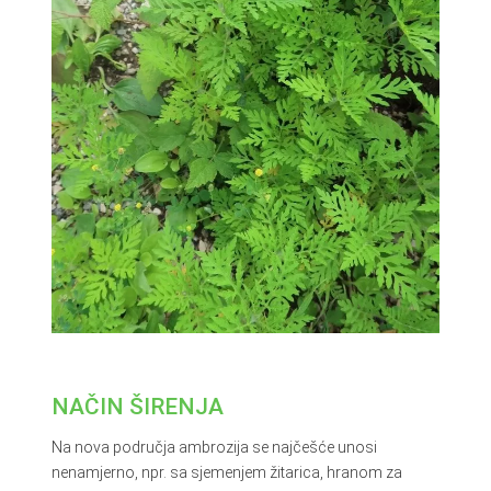
NAČIN ŠIRENJA
Na nova područja ambrozija se najčešće unosi
nenamjerno, npr. sa sjemenjem žitarica, hranom za