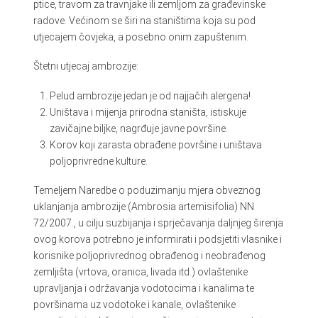
ptice, travom za travnjake ili zemljom za građevinske
radove. Većinom se širi na staništima koja su pod
utjecajem čovjeka, a posebno onim zapuštenim.
Štetni utjecaj ambrozije:
Pelud ambrozije jedan je od najjačih alergena!
Uništava i mijenja prirodna staništa, istiskuje
zavičajne biljke, nagrđuje javne površine.
Korov koji zarasta obrađene površine i uništava
poljoprivredne kulture.
Temeljem Naredbe o poduzimanju mjera obveznog
uklanjanja ambrozije (Ambrosia artemisifolia) NN
72/2007., u cilju suzbijanja i sprječavanja daljnjeg širenja
ovog korova potrebno je informirati i podsjetiti vlasnike i
korisnike poljoprivrednog obrađenog i neobrađenog
zemljišta (vrtova, oranica, livada itd.) ovlaštenike
upravljanja i održavanja vodotocima i kanalima te
površinama uz vodotoke i kanale, ovlaštenike