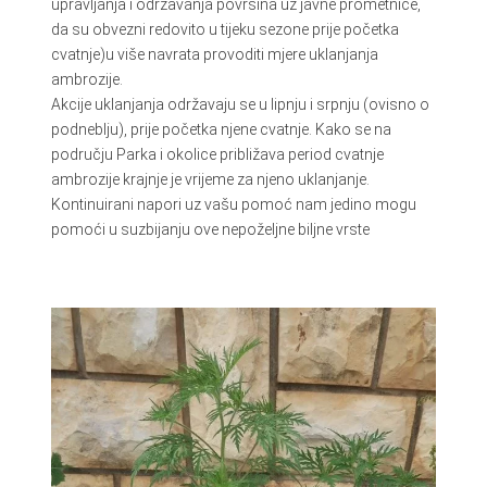
upravljanja i održavanja površina uz javne prometnice,
da su obvezni redovito u tijeku sezone prije početka
cvatnje)u više navrata provoditi mjere uklanjanja
ambrozije.
Akcije uklanjanja održavaju se u lipnju i srpnju (ovisno o
podneblju), prije početka njene cvatnje. Kako se na
području Parka i okolice približava period cvatnje
ambrozije krajnje je vrijeme za njeno uklanjanje.
Kontinuirani napori uz vašu pomoć nam jedino mogu
pomoći u suzbijanju ove nepoželjne biljne vrste