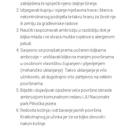
zabilježena te spriječiti njeno daljnje širenje.
Izbjegavati kupnju i sijanje mješavina trava i žitarica
nekontroliranog podrijetla te takvu hranu za životi nje
ili zemlju za građevinske radove.
Naučiti raspoznavati ambroziju u razdoblju dok je
biljka mlada i ne stvara muške cvjetove s alergenom
peludi.
Savjesno se ponašati prema uočenim biljkama
ambrozije – uništavati biljke na manjim površinama
u osobnom vlasništvu čupanjem i plijevljenjem
(mehaničko uklanjanje). Takvo uklanjanje je vrlo
učinkovito, ali dugotrajno vrlo zahtjevno na velikim
površinama.
Bilježiti i dojavljivati opažene veće površine obrasle
ambrozijom komunalnom redaru i JU Nacionalni
park Plitvička jezera.
Redovita košnja i održavanje javnih površina.
Kratkotrajnog je učinka jer će se biljke obnoviti i
nakon košnje.