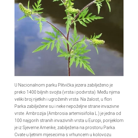
U Nacionalnom parku Plitvička jezera zabilježeno je
preko 1400 biljnih svojta (vrsta i podvrsta). Među njima
veliki broj rijetkih i ugroženih vrsta. Na žalost, u flori
Parka zabilježene su i neke nepoželjne strane invazivne
vrste. Ambrozija (Ambrosia artemisiifolia L.) je jedna od
100 najgorih stranih invazivnih vrsta u Europi, porijeklom
je iz Sjeverne Amerike, zabilježena na prostoru Parka.
Cvate u ljetnim mjesecima s vrhuncem u kolovozu.