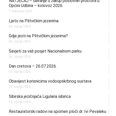
NATJEČAJ – davanje u zakup poslovnih prostora u
Općini Udbina – kolovoz 2026.
7. kolovoza 2026.
Ljeto na Plitvičkim jezerima
28. srpnja 2026.
Gdje jesti na Plitvičkim jezerima?
28. srpnja 2026.
Savjeti za vaš posjet Nacionalnom parku
28. srpnja 2026.
Dan cretova – 26.07.2026.
26. srpnja 2026.
Obavijest korisnicima vodoopskrbnog sustava
24. srpnja 2026.
Sibirska jezičnjača Ligularia sibirica
23. srpnja 2026.
Restauratorski radovi na spomen ploči dr. Ivi Pevaleku