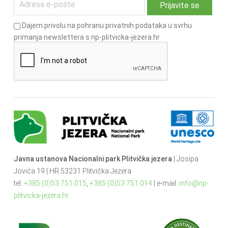
Dajem privolu na pohranu privatnih podataka u svrhu
primanja newslettera s np-plitvicka-jezera.hr
Javna ustanova Nacionalni park Plitvička jezera
| Josipa
Jovića 19 | HR 53231 Plitvička Jezera
tel:
+385 (0)53 751 015
,
+385 (0)53 751 014
| e-mail:
info@np-
plitvicka-jezera.hr