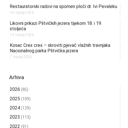
Restauratorski radovi na spomen ploči dr. Ivi Pevaleku
14. srpnja 2026.
Likovni prikazi Plitvičkih jezera tijekom 18. i 19.
stoljeća
13. srpnja 2026.
Kosac Crex crex – skroviti pjevač vlažnih travnjaka
Nacionalnog parka Plitvička jezera
7. srpnja 2026.
Arhiva
2026
(85)
2025
(109)
2024
(129)
2023
(113)
2022
(91)