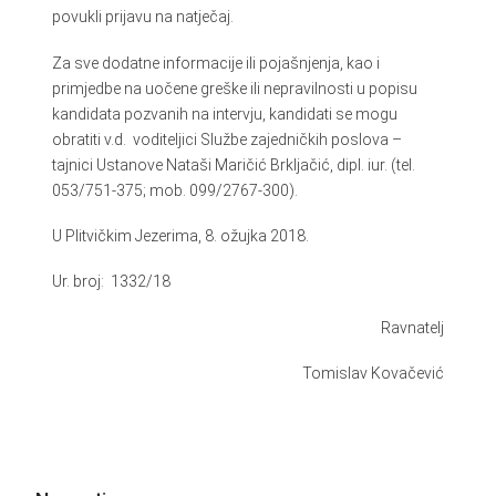
povukli prijavu na natječaj.
Za sve dodatne informacije ili pojašnjenja, kao i
primjedbe na uočene greške ili nepravilnosti u popisu
kandidata pozvanih na intervju, kandidati se mogu
obratiti v.d. voditeljici Službe zajedničkih poslova –
tajnici Ustanove Nataši Maričić Brkljačić, dipl. iur. (tel.
053/751-375; mob. 099/2767-300).
U Plitvičkim Jezerima, 8. ožujka 2018.
Ur. broj: 1332/18
Ravnatelj
Tomislav Kovačević