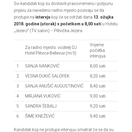
Svi kandidati koji su dostavili pravovremenu i potpunu
prijavu za navedeno radno mjesto
pozivaju se da
pristupe na
intervju
koji će se održati dana
13. ožujka
2018. godine (utorak) s početkom u 8,00 sati
u Hotelu
„Jezero“ (TV salon) – Plitvička Jezera.
Vrijeme
Za radno mjesto: voditelj OJ
početka
Hotel Plitvice-Bellevue (m/ž)
intervjua
1.
SANJA IVANKOVIĆ
8,00 sati
2.
VESNA DUKIĆ SALOPEK
8,20 sati
3.
SANJA ANUŠIĆ AUGUSTINOVIĆ
8,40 sati
4.
MIRJANA VUKOVIĆ
9,00 sati
5.
SANDRA ŠEBALJ
9,20 sati
6.
ŠIME KNEŽEVIĆ
9,40 sati
Kandidati koji ne pristupe intervjuu smatrat će se da su