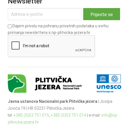
Newsletter
Dajem privolu na pohranu privatnih podataka u svrhu
primanja newslettera s np-plitvicka-jezera.hr
Javna ustanova Nacionalni park Plitvička jezera
| Josipa
Jovića 19 | HR 53231 Plitvička Jezera
tel:
+385 (0)53 751 015
,
+385 (0)53 751 014
| e-mail:
info@np-
plitvicka-jezera.hr