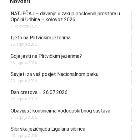
Novosti
NATJEČAJ – davanje u zakup poslovnih prostora u
Općini Udbina – kolovoz 2026.
7. kolovoza 2026.
Ljeto na Plitvičkim jezerima
28. srpnja 2026.
Gdje jesti na Plitvičkim jezerima?
28. srpnja 2026.
Savjeti za vaš posjet Nacionalnom parku
28. srpnja 2026.
Dan cretova – 26.07.2026.
26. srpnja 2026.
Obavijest korisnicima vodoopskrbnog sustava
24. srpnja 2026.
Sibirska jezičnjača Ligularia sibirica
23. srpnja 2026.