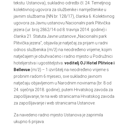
tekstu: Ustanova), sukladno odredbi čl. 24. Temeljnog
kolektivnog ugovora za službenike i namještenike u
javnim službama (NN br. 128/17), članka 6. Kolektivnog
ugovora za Javnu ustanovu Nacionalni park Plitvička
jezera (ur. broj 2862/14 od 8. travnja 2014. godine) i
članka 21. Statuta Javne ustanove „Nacionalni park
Plitvička jezera“, objavila je natječaj za prijam u radni
odnos službenika (m/ž) na neodređeno vrijeme, kojim
natječajem je obuhvaćeno i radno mjesto u Podružnici
hotelijerstva i ugostiteljstva:
voditelj OJ Hotel Plitvice i
Bellevue
(m/ž) – 1 izvršitelj na neodređeno vrijeme s
probnim radom 6 mjeseci, sve sukladno javnom
natječaju objavljenom u Narodnim novinama (br. 8 od
24. siječnja 2018. godine), putem Hrvatskog zavoda za
zapošljavanje, te na web stranicama Hrvatskog zavoda
za zapošljavanje i web stranicama Ustanove.
Za navedeno radno mjesto Ustanova je zaprimila
ukupno 6 prijava.