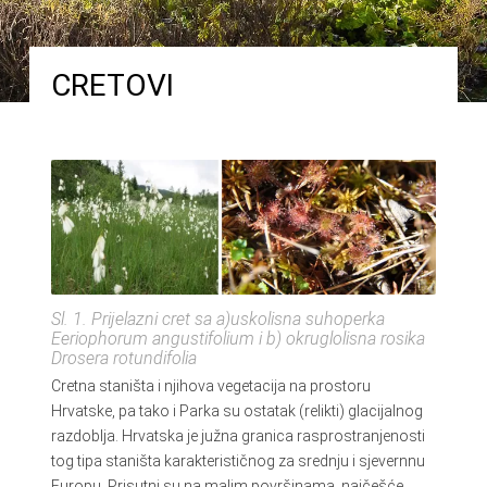
CRETOVI
Sl. 1. Prijelazni cret sa a)uskolisna suhoperka
Eeriophorum angustifolium i b) okruglolisna rosika
Drosera rotundifolia
Cretna staništa i njihova vegetacija na prostoru
Hrvatske, pa tako i Parka su ostatak (relikti) glacijalnog
razdoblja. Hrvatska je južna granica rasprostranjenosti
tog tipa staništa karakterističnog za srednju i sjevernnu
Europu. Prisutni su na malim površinama, najčešće