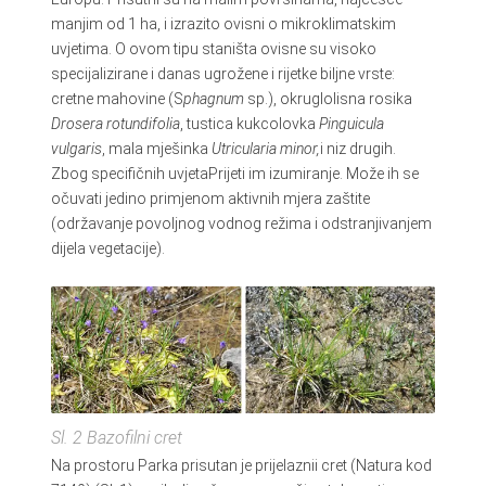
manjim od 1 ha, i izrazito ovisni o mikroklimatskim
uvjetima. O ovom tipu staništa ovisne su visoko
specijalizirane i danas ugrožene i rijetke biljne vrste:
cretne mahovine (S
phagnum
sp.), okruglolisna rosika
Drosera rotundifolia
, tustica kukcolovka
Pinguicula
vulgaris
, mala mješinka
Utricularia minor,
i niz drugih.
Zbog specifičnih uvjetaPrijeti im izumiranje. Može ih se
očuvati jedino primjenom aktivnih mjera zaštite
(održavanje povoljnog vodnog režima i odstranjivanjem
dijela vegetacije).
Sl. 2 Bazofilni cret
Na prostoru Parka prisutan je prijelaznii cret (Natura kod