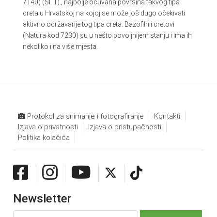
7140) (Sl. 1)., najbolje očuvana površina takvog tipa
creta u Hrvatskoj na kojoj se može još dugo očekivati
aktivno održavanje tog tipa creta. Bazofilnii cretovi
(Natura kod 7230) su u nešto povoljnijem stanju i ima ih
nekoliko i na više mjesta.
Protokol za snimanje i fotografiranje
Kontakti
Izjava o privatnosti
Izjava o pristupačnosti
Politika kolačića
Newsletter