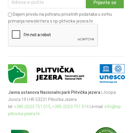
Dajem privolu na pohranu privatnih podataka u svrhu
primanja newslettera s np-plitvicka-jezera.hr
Javna ustanova Nacionalni park Plitvička jezera
| Josipa
Jovića 19 | HR 53231 Plitvička Jezera
tel:
+385 (0)53 751 015
,
+385 (0)53 751 014
| e-mail:
info@np-
plitvicka-jezera.hr