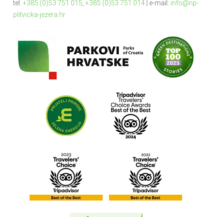
tel:
+385 (0)53 751 015
,
+385 (0)53 751 014
| e-mail:
info@np-
plitvicka-jezera.hr