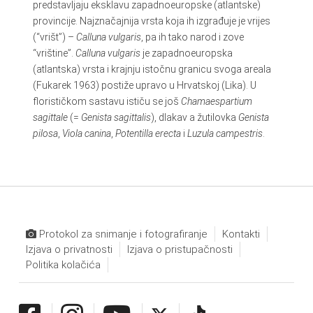
predstavljaju eksklavu zapadnoeuropske (atlantske)
provincije. Najznačajnija vrsta koja ih izgrađuje je vrijes
(“vrišt”) –
Calluna vulgaris
, pa ih tako narod i zove
“vrištine”.
Calluna vulgaris
je zapadnoeuropska
(atlantska) vrsta i krajnju istočnu granicu svoga areala
(Fukarek 1963) postiže upravo u Hrvatskoj (Lika). U
florističkom sastavu ističu se još
Chamaespartium
sagittale
(=
Genista sagittalis
), dlakav a žutilovka
Genista
pilosa
,
Viola canina
,
Potentilla erecta
i
Luzula campestris
.
Protokol za snimanje i fotografiranje
Kontakti
Izjava o privatnosti
Izjava o pristupačnosti
Politika kolačića