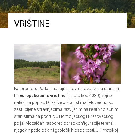
VRIŠTINE
Na prostoru Parka značajne površine zauzima stanišni
tip
Europske suhe vrištine
(natura kod 4030) koji se
nalazi na popisu Direktive o staništima. Mozaično su
zastupljene s travnjacima razvijenim na relativno suhim
staništima na području Homoljačkog i Brezovačkog
polja. Mozaičan raspored odraz konfiguracije terena i
njegovih pedoloških i geoloških osobitosti. U Hrvatskoj