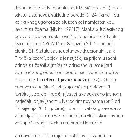
Javna ustanova Nacionalni park Plitvička jezera (dalje u
tekstu: Ustanova), sukladno odredbi čl. 24. Temeljnog
kolektivnog ugovora za službenike i namještenike u
javnim službama (NN br. 128/17), članka 6. Kolektivnog
ugovora za Javnu ustanovu Nacionalni park Plitvička
jezera (ur. broj 2862/14 od 8. travnja 2014. godine) i
članka 21. Statuta Javne ustanove „Nacionalni park
Plitvička jezera“, objavila je natječaj za prijam u radni
odnos službenika (m/ž) na određeno vrijeme (radi
zamjene zbog odsutnosti postojećeg zaposlenika) za
radno mjesto
referent javne nabave
(m/ž) u Odjelu
nabave i skladišta, Službi zajedničkih poslova – 1
izvršitelj uz probni rad 6 mjeseci, sve sukladno javnom
natječaju objavljenom u Narodnim novinama (br. 6 od
17. siječnja 2018. godine), putem Hrvatskog zavoda za
zapošljavanje, te na web stranicama Hrvatskog zavoda
za zapošljavanje i web stranicama Ustanove.
Za navedeno radno mjesto Ustanova je zaprimila