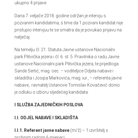
ukupno 4 prijave.
Dana 7. veljače 2018. godine održan je intervju s
pozvanim kandidatima, s time da 1 pozvani kandidat nije
pristupio intervjuu te se smatra da je povukao prijavu na
natječaj.
Na temelju čl. 21. Statuta Javne ustanove Nacionalni
park Plitvička jezera i čl. 6. st. 5. Pravilnika o radu Javne
ustanove Nacionalni park Plitvička jezera, te prijedloga
Sande Sertić, mag. oec. – voditeljice Odjela nabave i
skladišta i Josipa Markovića, mag. iur., – referenta javne
nabave, ravnatelj Ustanove Tomislav Kovačević donio
je odluku o izboru sljedećeg kandidata:
I SLUŽBA ZAJEDNIČKIH POSLOVA
I.I. ODJEL NABAVE I SKLADIŠTA
I.I.1. Referent javne nabave
(m/ž) – 1 izvršitelj s
probnim radom 6 mjeseci