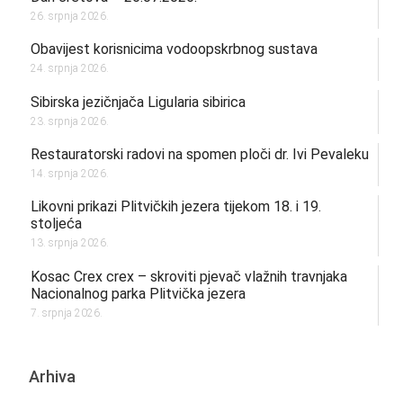
26. srpnja 2026.
Obavijest korisnicima vodoopskrbnog sustava
24. srpnja 2026.
Sibirska jezičnjača Ligularia sibirica
23. srpnja 2026.
Restauratorski radovi na spomen ploči dr. Ivi Pevaleku
14. srpnja 2026.
Likovni prikazi Plitvičkih jezera tijekom 18. i 19.
stoljeća
13. srpnja 2026.
Kosac Crex crex – skroviti pjevač vlažnih travnjaka
Nacionalnog parka Plitvička jezera
7. srpnja 2026.
Arhiva