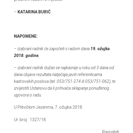
–
KATARINA BURIĆ
NAPOMENE:
– izabrani radnik će započeti s radom dana
19. ožujka
2018. godine
;
– izabrani radnik dužan se najkasnije
u roku od 3 dana
od
dana objave rezultata natječaja javiti referenticama
kadrovskih poslova (tel. 053/751-274 ili 053/751-062), te
izvijestiti Ustanovu da li prihvaća sklapanje ponuđenog
ugovora o radu.
U Plitvičkim Jezerima, 7. ožujka 2018.
Ur. broj: 1327/18
Ravnatelj