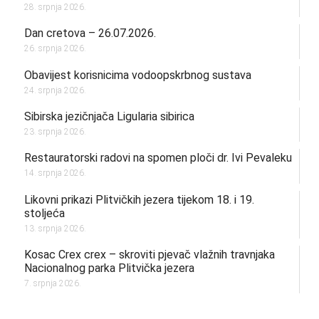
28. srpnja 2026.
Dan cretova – 26.07.2026.
26. srpnja 2026.
Obavijest korisnicima vodoopskrbnog sustava
24. srpnja 2026.
Sibirska jezičnjača Ligularia sibirica
23. srpnja 2026.
Restauratorski radovi na spomen ploči dr. Ivi Pevaleku
14. srpnja 2026.
Likovni prikazi Plitvičkih jezera tijekom 18. i 19.
stoljeća
13. srpnja 2026.
Kosac Crex crex – skroviti pjevač vlažnih travnjaka
Nacionalnog parka Plitvička jezera
7. srpnja 2026.