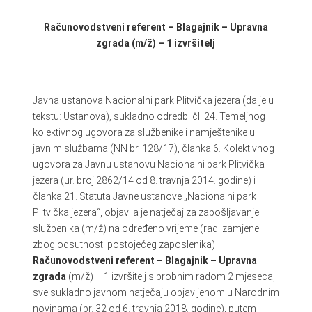
Računovodstveni referent – Blagajnik – Upravna
zgrada (m/ž) – 1 izvršitelj
Javna ustanova Nacionalni park Plitvička jezera (dalje u
tekstu: Ustanova), sukladno odredbi čl. 24. Temeljnog
kolektivnog ugovora za službenike i namještenike u
javnim službama (NN br. 128/17), članka 6. Kolektivnog
ugovora za Javnu ustanovu Nacionalni park Plitvička
jezera (ur. broj 2862/14 od 8. travnja 2014. godine) i
članka 21. Statuta Javne ustanove „Nacionalni park
Plitvička jezera“, objavila je natječaj za zapošljavanje
službenika (m/ž) na određeno vrijeme (radi zamjene
zbog odsutnosti postojećeg zaposlenika) –
Računovodstveni referent – Blagajnik – Upravna
zgrada
(m/ž) – 1 izvršitelj s probnim radom 2 mjeseca,
sve sukladno javnom natječaju objavljenom u Narodnim
novinama (br. 32 od 6. travnja 2018. godine), putem