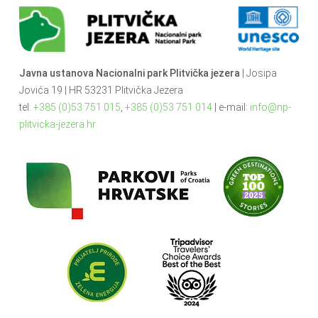
Javna ustanova Nacionalni park Plitvička jezera
| Josipa
Jovića 19 | HR 53231 Plitvička Jezera
tel:
+385 (0)53 751 015
,
+385 (0)53 751 014
| e-mail:
info@np-
plitvicka-jezera.hr