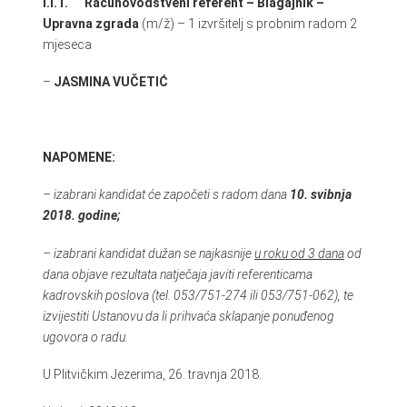
I.I.1. Računovodstveni referent – Blagajnik –
Upravna zgrada
(m/ž) – 1 izvršitelj s probnim radom 2
mjeseca
–
JASMINA VUČETIĆ
NAPOMENE:
– izabrani kandidat će započeti s radom dana
10. svibnja
2018. godine;
– izabrani kandidat dužan se najkasnije
u roku od 3 dana
od
dana objave rezultata natječaja javiti referenticama
kadrovskih poslova (tel. 053/751-274 ili 053/751-062), te
izvijestiti Ustanovu da li prihvaća sklapanje ponuđenog
ugovora o radu.
U Plitvičkim Jezerima, 26. travnja 2018.