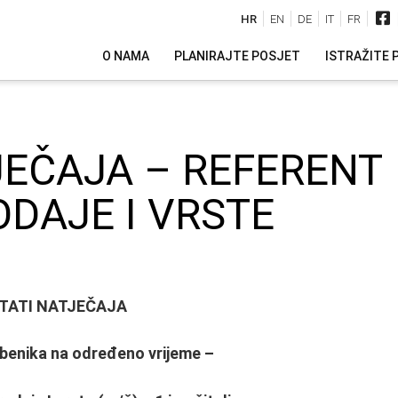
HR
EN
DE
IT
FR
O NAMA
PLANIRAJTE POSJET
ISTRAŽITE 
JEČAJA – REFERENT
ODAJE I VRSTE
TATI NATJEČAJA
žbenika na određeno vrijeme –