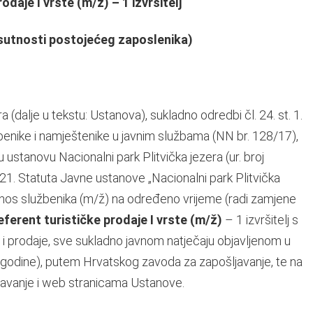
odaje I vrste (m/ž) – 1 izvršitelj
sutnosti postojećeg zaposlenika)
 (dalje u tekstu: Ustanova), sukladno odredbi čl. 24. st. 1.
žbenike i namještenike u javnim službama (NN br. 128/17),
nu ustanovu Nacionalni park Plitvička jezera (ur. broj
 21. Statuta Javne ustanove „Nacionalni park Plitvička
i odnos službenika (m/ž) na određeno vrijeme (radi zamjene
eferent turističke prodaje I vrste (m/ž)
– 1 izvršitelj s
i prodaje, sve sukladno javnom natječaju objavljenom u
. godine), putem Hrvatskog zavoda za zapošljavanje, te na
avanje i web stranicama Ustanove.