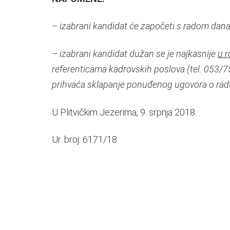
– izabrani kandidat će započeti s radom dan
– izabrani kandidat dužan se je najkasnije
u r
referenticama kadrovskih poslova (tel. 053/751
prihvaća sklapanje ponuđenog ugovora o rad
U Plitvičkim Jezerima, 9. srpnja 2018.
Ur. broj: 6171/18