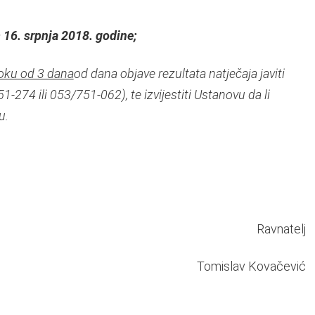
a
16. srpnja 2018. godine;
oku od 3 dana
od dana objave rezultata natječaja javiti
-274 ili 053/751-062), te izvijestiti Ustanovu da li
u.
Ravnatelj
Tomislav Kovačević