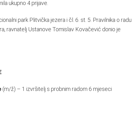
la ukupno 4 prijave.
alni park Plitvička jezera i čl. 6. st. 5. Pravilnika o radu
ra, ravnatelj Ustanove Tomislav Kovačević donio je
E
e
(m/ž) – 1 izvršitelj s probnim radom 6 mjeseci