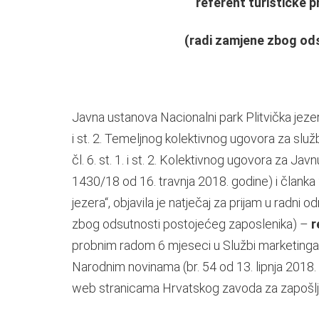
referent turističke pr
(radi zamjene zbog od
Javna ustanova Nacionalni park Plitvička jezera
i st. 2. Temeljnog kolektivnog ugovora za slu
čl. 6. st. 1. i st. 2. Kolektivnog ugovora za Jav
1430/18 od 16. travnja 2018. godine) i članka
jezera“, objavila je natječaj za prijam u radn
zbog odsutnosti postojećeg zaposlenika) –
r
probnim radom 6 mjeseci u Službi marketinga 
Narodnim novinama (br. 54 od 13. lipnja 2018
web stranicama Hrvatskog zavoda za zapošlj