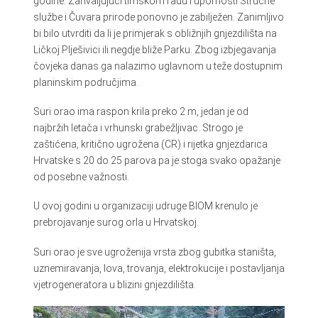
godine. Zahvaljujući timskom radu i upornosti Stručne
službe i Čuvara prirode ponovno je zabilježen. Zanimljivo
bi bilo utvrditi da li je primjerak s obližnjih gnjezdilišta na
Ličkoj Plješivici ili negdje bliže Parku. Zbog izbjegavanja
čovjeka danas ga nalazimo uglavnom u teže dostupnim
planinskim područjima.
Suri orao ima raspon krila preko 2 m, jedan je od
najbržih letača i vrhunski grabežljivac. Strogo je
zaštićena, kritično ugrožena (CR) i rijetka gnjezdarica
Hrvatske s 20 do 25 parova pa je stoga svako opažanje
od posebne važnosti.
U ovoj godini u organizaciji udruge BIOM krenulo je
prebrojavanje surog orla u Hrvatskoj.
Suri orao je sve ugroženija vrsta zbog gubitka staništa,
uznemiravanja, lova, trovanja, elektrokucije i postavljanja
vjetrogeneratora u blizini gnjezdilišta.