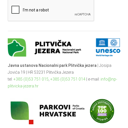
Javna ustanova Nacionalni park Plitvička jezera
| Josipa
Jovića 19 | HR 53231 Plitvička Jezera
tel:
+385 (0)53 751 015
,
+385 (0)53 751 014
| e-mail:
info@np-
plitvicka-jezera.hr