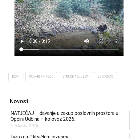
BIOM
ČUVARI PRIRODE
STRUČNA SLUŽBA
SURI ORAO
Novosti
NATJEČAJ – davanje u zakup poslovnih prostora u
Općini Udbina – kolovoz 2026.
7. kolovoza 2026.
Ljeto na Plitvičkim jezerima