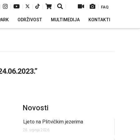
|
|
|
|
|
|
|
|
|
FAQ
PARK
ODRŽIVOST
MULTIMEDIJA
KONTAKTI
24.06.2023.”
Novosti
Ljeto na Plitvičkim jezerima
28. srpnja 2026.