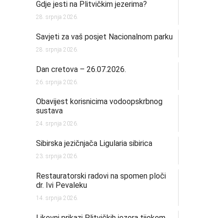
Gdje jesti na Plitvičkim jezerima?
28. srpnja 2026.
Savjeti za vaš posjet Nacionalnom parku
28. srpnja 2026.
Dan cretova – 26.07.2026.
26. srpnja 2026.
Obavijest korisnicima vodoopskrbnog
sustava
24. srpnja 2026.
Sibirska jezičnjača Ligularia sibirica
23. srpnja 2026.
Restauratorski radovi na spomen ploči
dr. Ivi Pevaleku
14. srpnja 2026.
Likovni prikazi Plitvičkih jezera tijekom