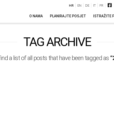
HR
EN
DE
IT
FR
O NAMA
PLANIRAJTE POSJET
ISTRAŽITE 
TAG ARCHIVE
find a list of all posts that have been tagged as
“