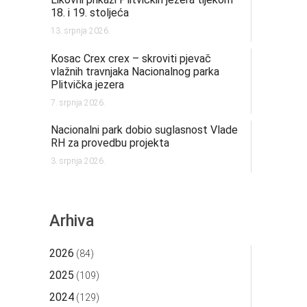
18. i 19. stoljeća
13. srpnja 2026.
Kosac Crex crex – skroviti pjevač
vlažnih travnjaka Nacionalnog parka
Plitvička jezera
7. srpnja 2026.
Nacionalni park dobio suglasnost Vlade
RH za provedbu projekta
3. srpnja 2026.
Arhiva
2026
(84)
2025
(109)
2024
(129)