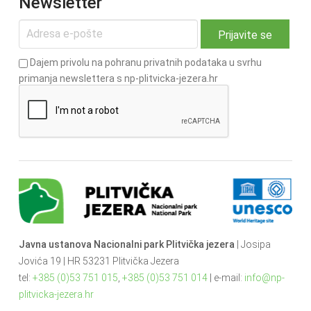
Newsletter
Dajem privolu na pohranu privatnih podataka u svrhu
primanja newslettera s np-plitvicka-jezera.hr
Javna ustanova Nacionalni park Plitvička jezera
| Josipa
Jovića 19 | HR 53231 Plitvička Jezera
tel:
+385 (0)53 751 015
,
+385 (0)53 751 014
| e-mail:
info@np-
plitvicka-jezera.hr