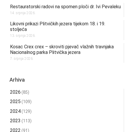
Restauratorski radovi na spomen ploči dr. Ivi Pevaleku
14. srpnja 2026.
Likovni prikazi Plitvičkih jezera tijekom 18. i 19.
stoljeća
13. srpnja 2026.
Kosac Crex crex – skroviti pjevač vlažnih travnjaka
Nacionalnog parka Plitvička jezera
7. srpnja 2026.
Arhiva
2026
(85)
2025
(109)
2024
(129)
2023
(113)
2022
(91)