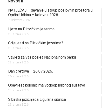
Novosti
NATJEČAJ – davanje u zakup poslovnih prostora u
Općini Udbina – kolovoz 2026.
7. kolovoza 2026.
Ljeto na Plitvičkim jezerima
28. srpnja 2026.
Gdje jesti na Plitvičkim jezerima?
28. srpnja 2026.
Savjeti za vaš posjet Nacionalnom parku
28. srpnja 2026.
Dan cretova – 26.07.2026.
26. srpnja 2026.
Obavijest korisnicima vodoopskrbnog sustava
24. srpnja 2026.
Sibirska jezičnjača Ligularia sibirica
23. srpnja 2026.