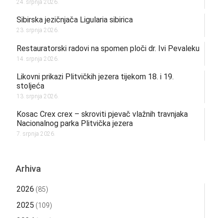
24. srpnja 2026.
Sibirska jezičnjača Ligularia sibirica
23. srpnja 2026.
Restauratorski radovi na spomen ploči dr. Ivi Pevaleku
14. srpnja 2026.
Likovni prikazi Plitvičkih jezera tijekom 18. i 19.
stoljeća
13. srpnja 2026.
Kosac Crex crex – skroviti pjevač vlažnih travnjaka
Nacionalnog parka Plitvička jezera
7. srpnja 2026.
Arhiva
2026
(85)
2025
(109)