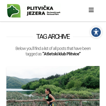
TAG ARCHIVE
Below you'll find a list of all posts that have been
tagged as
“Atletski klub Plitvice”