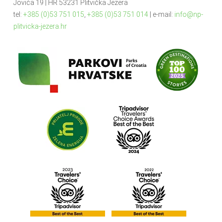
Jovića 19 | HR 53231 Plitvička Jezera
tel:
+385 (0)53 751 015
,
+385 (0)53 751 014
| e-mail:
info@np-
plitvicka-jezera.hr