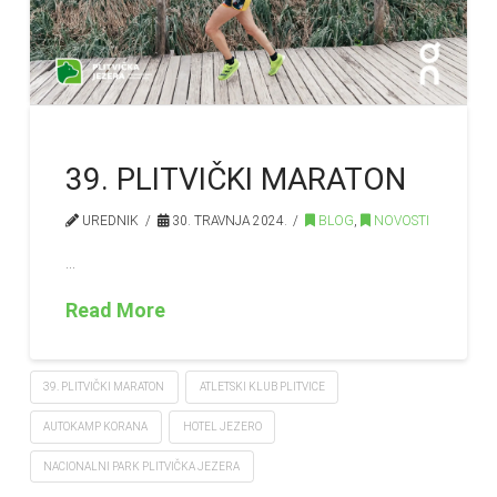
39. PLITVIČKI MARATON
UREDNIK
30. TRAVNJA 2024.
BLOG
,
NOVOSTI
…
Read More
39. PLITVIČKI MARATON
ATLETSKI KLUB PLITVICE
AUTOKAMP KORANA
HOTEL JEZERO
NACIONALNI PARK PLITVIČKA JEZERA