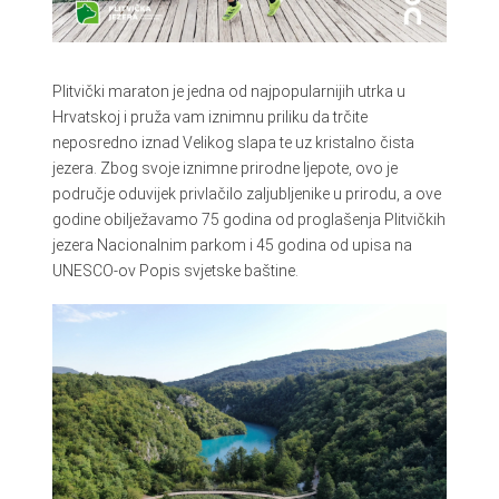
Plitvički maraton je jedna od najpopularnijih utrka u
Hrvatskoj i pruža vam iznimnu priliku da trčite
neposredno iznad Velikog slapa te uz kristalno čista
jezera. Zbog svoje iznimne prirodne ljepote, ovo je
područje oduvijek privlačilo zaljubljenike u prirodu, a ove
godine obilježavamo 75 godina od proglašenja Plitvičkih
jezera Nacionalnim parkom i 45 godina od upisa na
UNESCO-ov Popis svjetske baštine.