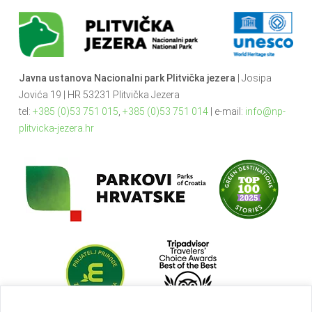
Javna ustanova Nacionalni park Plitvička jezera
| Josipa
Jovića 19 | HR 53231 Plitvička Jezera
tel:
+385 (0)53 751 015
,
+385 (0)53 751 014
| e-mail:
info@np-
plitvicka-jezera.hr