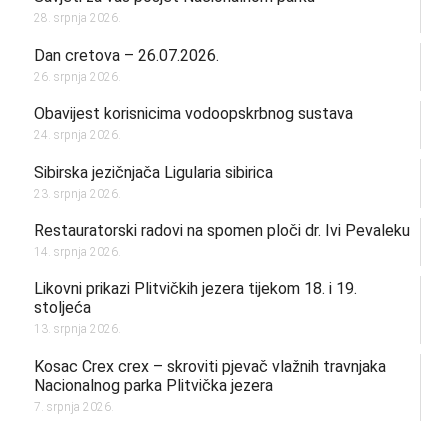
28. srpnja 2026.
Dan cretova – 26.07.2026.
26. srpnja 2026.
Obavijest korisnicima vodoopskrbnog sustava
24. srpnja 2026.
Sibirska jezičnjača Ligularia sibirica
23. srpnja 2026.
Restauratorski radovi na spomen ploči dr. Ivi Pevaleku
14. srpnja 2026.
Likovni prikazi Plitvičkih jezera tijekom 18. i 19.
stoljeća
13. srpnja 2026.
Kosac Crex crex – skroviti pjevač vlažnih travnjaka
Nacionalnog parka Plitvička jezera
7. srpnja 2026.