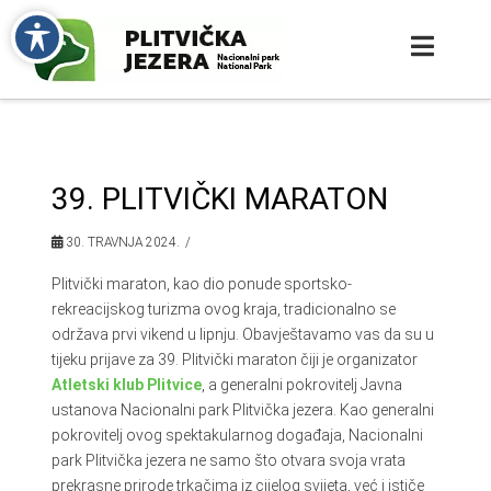
39. PLITVIČKI MARATON
30. TRAVNJA 2024.
Plitvički maraton, kao dio ponude sportsko-
rekreacijskog turizma ovog kraja, tradicionalno se
održava prvi vikend u lipnju. Obavještavamo vas da su u
tijeku prijave za 39. Plitvički maraton čiji je organizator
Atletski klub Plitvice
, a generalni pokrovitelj Javna
ustanova Nacionalni park Plitvička jezera. Kao generalni
pokrovitelj ovog spektakularnog događaja, Nacionalni
park Plitvička jezera ne samo što otvara svoja vrata
prekrasne prirode trkačima iz cijelog svijeta, već i ističe