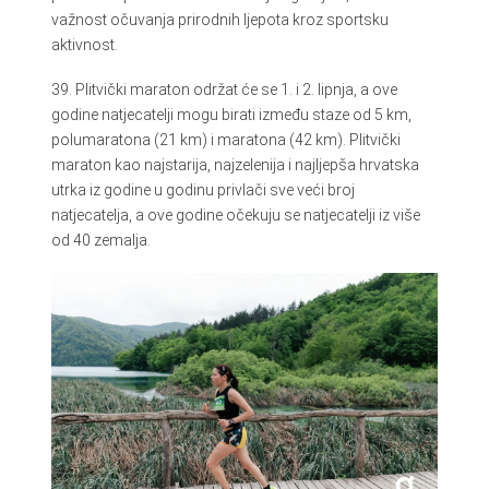
važnost očuvanja prirodnih ljepota kroz sportsku
aktivnost.
39. Plitvički maraton održat će se 1. i 2. lipnja, a ove
godine natjecatelji mogu birati između staze od 5 km,
polumaratona (21 km) i maratona (42 km). Plitvički
maraton kao najstarija, najzelenija i najljepša hrvatska
utrka iz godine u godinu privlači sve veći broj
natjecatelja, a ove godine očekuju se natjecatelji iz više
od 40 zemalja.