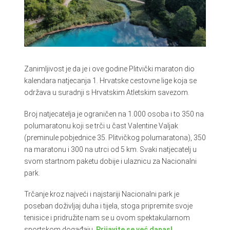
Zanimljivost je da je i ove godine Plitvički maraton dio
kalendara natjecanja 1. Hrvatske cestovne lige koja se
održava u suradnji s Hrvatskim Atletskim savezom.
Broj natjecatelja je ograničen na 1.000 osoba i to 350 na
polumaratonu koji se trči u čast Valentine Valjak
(preminule pobjednice 35. Plitvičkog polumaratona), 350
na maratonu i 300 na utrci od 5 km. Svaki natjecatelj u
svom startnom paketu dobije i ulaznicu za Nacionalni
park.
Trčanje kroz najveći i najstariji Nacionalni park je
poseban doživljaj duha i tijela, stoga pripremite svoje
tenisice i pridružite nam se u ovom spektakularnom
sportskom događaju.
Prijavite se već danas!