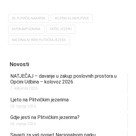
39. PLITVIČKI MARATON
ATLETSKI KLUB PLITVICE
AUTOKAMP KORANA
HOTEL JEZERO
NACIONALNI PARK PLITVIČKA JEZERA
Novosti
NATJEČAJ – davanje u zakup poslovnih prostora u
Općini Udbina – kolovoz 2026.
7. kolovoza 2026.
Ljeto na Plitvičkim jezerima
28. srpnja 2026.
Gdje jesti na Plitvičkim jezerima?
28. srpnja 2026.
Savjeti za vaš posjet Nacionalnom parku