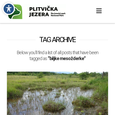
TAG ARCHIVE
Below you'll find a list of all posts that have been
tagged as
“biljke mesožderke”