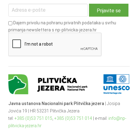
Dajem privolu na pohranu privatnih podataka u svrhu
primanja newslettera s np-plitvicka-jezera.hr
Javna ustanova Nacionalni park Plitvička jezera
| Josipa
Jovića 19 | HR 53231 Plitvička Jezera
tel:
+385 (0)53 751 015
,
+385 (0)53 751 014
| e-mail:
info@np-
plitvicka-jezera.hr