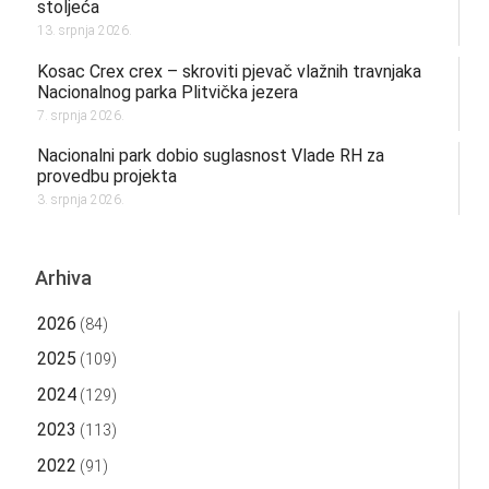
stoljeća
13. srpnja 2026.
Kosac Crex crex – skroviti pjevač vlažnih travnjaka
Nacionalnog parka Plitvička jezera
7. srpnja 2026.
Nacionalni park dobio suglasnost Vlade RH za
provedbu projekta
3. srpnja 2026.
Arhiva
2026
(84)
2025
(109)
2024
(129)
2023
(113)
2022
(91)