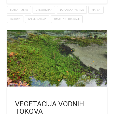
BIJELA RIJEKA
CRNA RIJEKA
DUNAVSKA PASTRVA
MATICA
PASTRVA
SALMO LABRAX
UMJETNE PREGRADE
VEGETACIJA VODNIH
TOKOVA