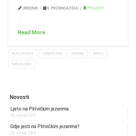
UREDNIK
9. PROSINCA 2024.
PROJEKTI
…
Read More
BIJELA RIJEKA
CRNA RIJEKA
KORANA
MATICA
NATURA 2000
Novosti
Ljeto na Plitvičkim jezerima
28. srpnja 2026.
Gdje jesti na Plitvičkim jezerima?
28. srpnja 2026.