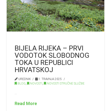
BIJELA RIJEKA – PRVI
VODOTOK SLOBODNOG
TOKA U REPUBLICI
HRVATSKOJ
UREDNIK
1. TRAVNJA 2025.
BLOG
,
NOVOSTI
,
NOVOSTI STRUČNE SLUŽBE
…
Read More