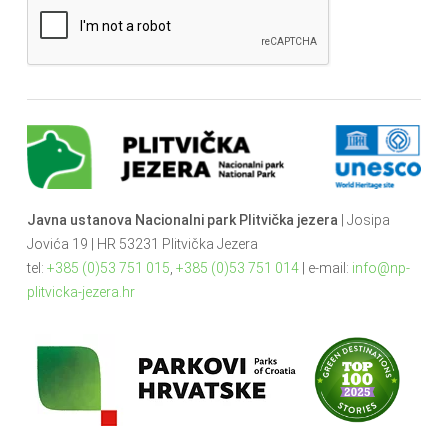
Javna ustanova Nacionalni park Plitvička jezera
| Josipa
Jovića 19 | HR 53231 Plitvička Jezera
tel:
+385 (0)53 751 015
,
+385 (0)53 751 014
| e-mail:
info@np-
plitvicka-jezera.hr