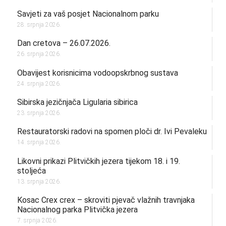
Savjeti za vaš posjet Nacionalnom parku
28. srpnja 2026.
Dan cretova – 26.07.2026.
26. srpnja 2026.
Obavijest korisnicima vodoopskrbnog sustava
24. srpnja 2026.
Sibirska jezičnjača Ligularia sibirica
23. srpnja 2026.
Restauratorski radovi na spomen ploči dr. Ivi Pevaleku
14. srpnja 2026.
Likovni prikazi Plitvičkih jezera tijekom 18. i 19.
stoljeća
13. srpnja 2026.
Kosac Crex crex – skroviti pjevač vlažnih travnjaka
Nacionalnog parka Plitvička jezera
7. srpnja 2026.