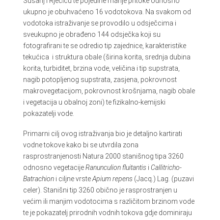
Sušanj i Rječicu te pojedine manje pritoke odnosno
ukupno je obuhvaćeno 16 vodotokova. Na svakom od
vodotoka istraživanje se provodilo u odsječcima i
sveukupno je obrađeno 144 odsječka koji su
fotografirani te se odredio tip zajednice, karakteristike
tekućica i struktura obale (širina korita, srednja dubina
korita, turbiditet, brzina vode, veličina i tip supstrata,
nagib potopljenog supstrata, zasjena, pokrovnost
makrovegetacijom, pokrovnost krošnjama, nagib obale
i vegetacija u obalnoj zoni) te fizikalno-kemijski
pokazatelji vode.
Primarni cilj ovog istraživanja bio je detaljno kartirati
vodne tokove kako bi se utvrdila zona
rasprostranjenosti Natura 2000 stanišnog tipa 3260
odnosno vegetacije
Ranunculion fluitantis
i
Callitricho-
Batrachion
i ciljne vrste
Apium repens
(Jacq.) Lag. (puzavi
celer). Stanišni tip 3260 obično je rasprostranjen u
većim ili manjim vodotocima s različitom brzinom vode
te je pokazatelj prirodnih vodnih tokova gdje dominiraju