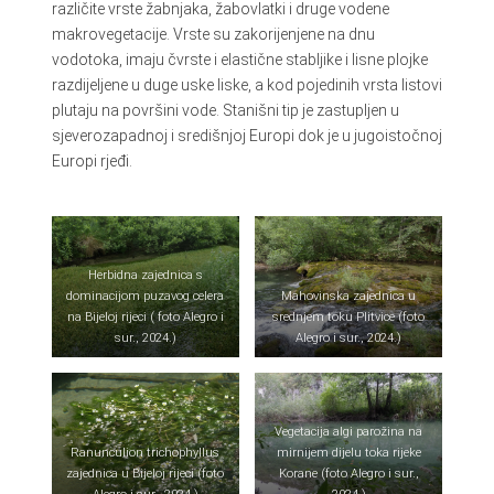
različite vrste žabnjaka, žabovlatki i druge vodene
makrovegetacije. Vrste su zakorijenjene na dnu
vodotoka, imaju čvrste i elastične stabljike i lisne plojke
razdijeljene u duge uske liske, a kod pojedinih vrsta listovi
plutaju na površini vode. Stanišni tip je zastupljen u
sjeverozapadnoj i središnjoj Europi dok je u jugoistočnoj
Europi rjeđi.
Herbidna zajednica s
dominacijom puzavog celera
Mahovinska zajednica u
na Bijeloj rijeci ( foto Alegro i
srednjem toku Plitvice (foto
sur., 2024.)
Alegro i sur., 2024.)
Vegetacija algi parožina na
Ranunculion trichophyllus
mirnijem dijelu toka rijeke
zajednica u Bijeloj rijeci (foto
Korane (foto Alegro i sur.,