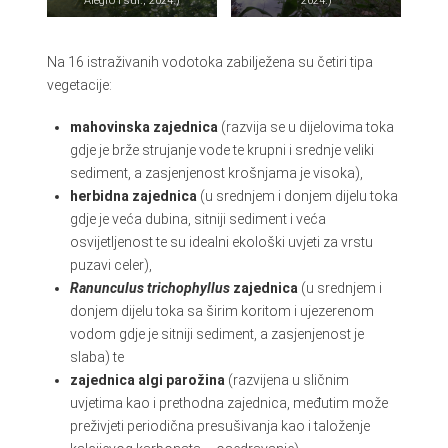
Alegro i sur., 2024.)
2024.)
Na 16 istraživanih vodotoka zabilježena su četiri tipa
vegetacije:
mahovinska zajednica
(razvija se u dijelovima toka
gdje je brže strujanje vode te krupni i srednje veliki
sediment, a zasjenjenost krošnjama je visoka),
herbidna zajednica
(u srednjem i donjem dijelu toka
gdje je veća dubina, sitniji sediment i veća
osvijetljenost te su idealni ekološki uvjeti za vrstu
puzavi celer),
Ranunculus trichophyllus
zajednica
(u srednjem i
donjem dijelu toka sa širim koritom i ujezerenom
vodom gdje je sitniji sediment, a zasjenjenost je
slaba) te
zajednica algi parožina
(razvijena u sličnim
uvjetima kao i prethodna zajednica, međutim može
preživjeti periodična presušivanja kao i taloženje