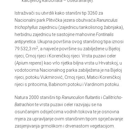
kalcijevog karbonata – osedravanje).
Istraživači su utvrdili kako stanišni tip 3260 za
Nacionalni park Plitvička jezera obuhvaća
Ranunculus
trichophyllus
zajednicu (zajednicu tankolisnog žabnjaka),
herbidnu zajednicu te sastojine mahovine
Fontinalis
antipyretica
. Ukupna površina ovog stanišnog tipa iznosi
2
79.532,3 m
, a najveće površine su zabilježene u Bijeloj
rijeci, Crnoj rijeci i Koreničkoj rijeci. Vrsta puzavi celer
(
Apium repens
) kao vrlo rijetka biljna vrsta u Hrvatskoj, u
vodotocima Nacionalnog parka zabilježena je na Bijeloj
rijeci, potoku Vukmirović, Crnoj rijeci, Matici Koreničkoj
rijeci s pritocima, Babinom potoku i Vardinom potoku.
Natura 2000 stanišni tip
Ranunculion fluitantis
i
Callitricho-
Batrachion
te vrsta puzavi celer razvijaju se na
osunčanijim odsječcima vodnih tokova te je osnovna
mjera za upravljanje ovim stanišnim tipom sprječavanje
zasjenjivanja grmolikom i drvenastom vegetacijom.