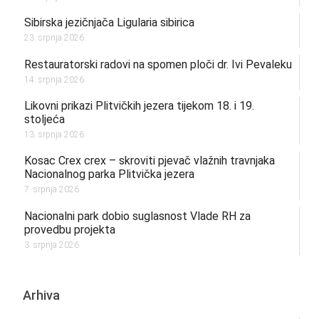
Sibirska jezičnjača Ligularia sibirica
23. srpnja 2026.
Restauratorski radovi na spomen ploči dr. Ivi Pevaleku
14. srpnja 2026.
Likovni prikazi Plitvičkih jezera tijekom 18. i 19.
stoljeća
13. srpnja 2026.
Kosac Crex crex – skroviti pjevač vlažnih travnjaka
Nacionalnog parka Plitvička jezera
7. srpnja 2026.
Nacionalni park dobio suglasnost Vlade RH za
provedbu projekta
3. srpnja 2026.
Arhiva