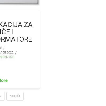
KACIJA ZA
ČE I
ORMATORE
IK
JAČE 2020.
BAVIJESTI
More
A
VODIČI