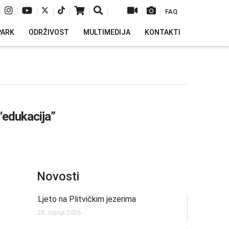
|
|
|
|
|
|
|
|
|
FAQ
PARK
ODRŽIVOST
MULTIMEDIJA
KONTAKTI
“edukacija”
Novosti
Ljeto na Plitvičkim jezerima
28. srpnja 2026.