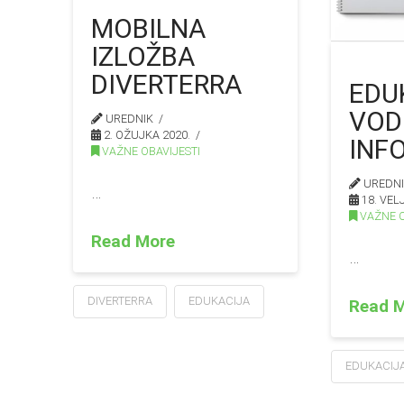
MOBILNA
IZLOŽBA
DIVERTERRA
EDU
VODI
UREDNIK
2. OŽUJKA 2020.
INF
VAŽNE OBAVIJESTI
UREDN
…
18. VEL
VAŽNE O
Read More
…
DIVERTERRA
EDUKACIJA
Read 
EDUKACIJ