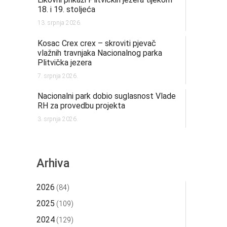
18. i 19. stoljeća
13. srpnja 2026.
Kosac Crex crex – skroviti pjevač
vlažnih travnjaka Nacionalnog parka
Plitvička jezera
7. srpnja 2026.
Nacionalni park dobio suglasnost Vlade
RH za provedbu projekta
3. srpnja 2026.
Arhiva
2026
(84)
2025
(109)
2024
(129)