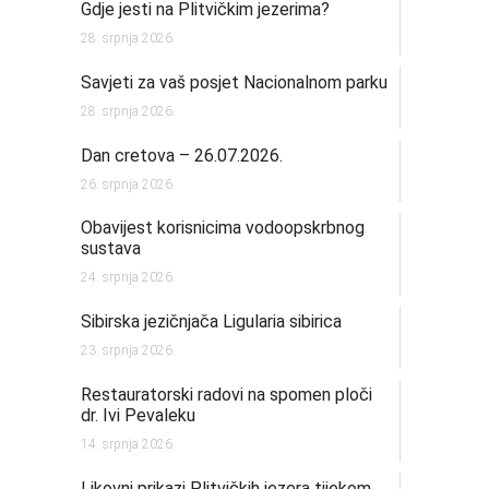
Gdje jesti na Plitvičkim jezerima?
28. srpnja 2026.
Savjeti za vaš posjet Nacionalnom parku
28. srpnja 2026.
Dan cretova – 26.07.2026.
26. srpnja 2026.
Obavijest korisnicima vodoopskrbnog
sustava
24. srpnja 2026.
Sibirska jezičnjača Ligularia sibirica
23. srpnja 2026.
Restauratorski radovi na spomen ploči
dr. Ivi Pevaleku
14. srpnja 2026.
Likovni prikazi Plitvičkih jezera tijekom