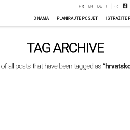
HR
EN
DE
IT
FR
O NAMA
PLANIRAJTE POSJET
ISTRAŽITE 
TAG ARCHIVE
st of all posts that have been tagged as
“hrvatsk