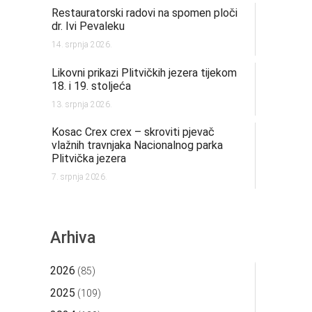
Restauratorski radovi na spomen ploči
dr. Ivi Pevaleku
14. srpnja 2026.
Likovni prikazi Plitvičkih jezera tijekom
18. i 19. stoljeća
13. srpnja 2026.
Kosac Crex crex – skroviti pjevač
vlažnih travnjaka Nacionalnog parka
Plitvička jezera
7. srpnja 2026.
Arhiva
2026
(85)
2025
(109)