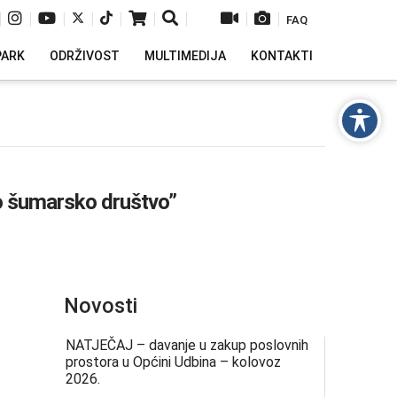
|
|
|
|
|
|
|
|
|
FAQ
PARK
ODRŽIVOST
MULTIMEDIJA
KONTAKTI
o šumarsko društvo”
Novosti
NATJEČAJ – davanje u zakup poslovnih
prostora u Općini Udbina – kolovoz
2026.