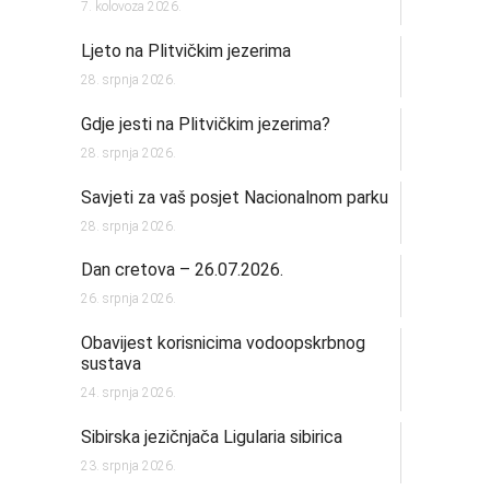
7. kolovoza 2026.
Ljeto na Plitvičkim jezerima
28. srpnja 2026.
Gdje jesti na Plitvičkim jezerima?
28. srpnja 2026.
Savjeti za vaš posjet Nacionalnom parku
28. srpnja 2026.
Dan cretova – 26.07.2026.
26. srpnja 2026.
Obavijest korisnicima vodoopskrbnog
sustava
24. srpnja 2026.
Sibirska jezičnjača Ligularia sibirica
23. srpnja 2026.