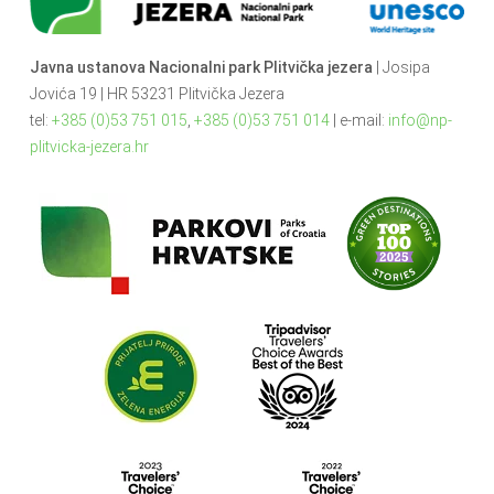
Javna ustanova Nacionalni park Plitvička jezera
| Josipa
Jovića 19 | HR 53231 Plitvička Jezera
tel:
+385 (0)53 751 015
,
+385 (0)53 751 014
| e-mail:
info@np-
plitvicka-jezera.hr