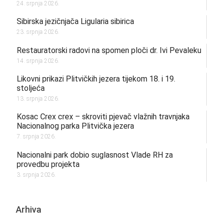
24. srpnja 2026.
Sibirska jezičnjača Ligularia sibirica
23. srpnja 2026.
Restauratorski radovi na spomen ploči dr. Ivi Pevaleku
14. srpnja 2026.
Likovni prikazi Plitvičkih jezera tijekom 18. i 19.
stoljeća
13. srpnja 2026.
Kosac Crex crex – skroviti pjevač vlažnih travnjaka
Nacionalnog parka Plitvička jezera
7. srpnja 2026.
Nacionalni park dobio suglasnost Vlade RH za
provedbu projekta
3. srpnja 2026.
Arhiva