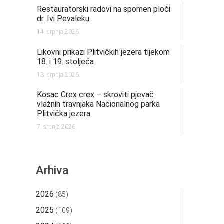
Restauratorski radovi na spomen ploči
dr. Ivi Pevaleku
14. srpnja 2026.
Likovni prikazi Plitvičkih jezera tijekom
18. i 19. stoljeća
13. srpnja 2026.
Kosac Crex crex – skroviti pjevač
vlažnih travnjaka Nacionalnog parka
Plitvička jezera
7. srpnja 2026.
Arhiva
2026
(85)
2025
(109)