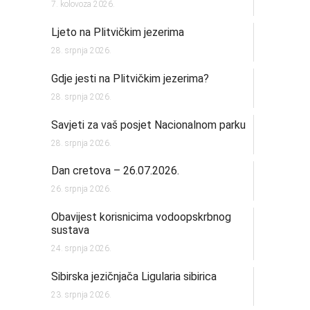
7. kolovoza 2026.
Ljeto na Plitvičkim jezerima
28. srpnja 2026.
Gdje jesti na Plitvičkim jezerima?
28. srpnja 2026.
Savjeti za vaš posjet Nacionalnom parku
28. srpnja 2026.
Dan cretova – 26.07.2026.
26. srpnja 2026.
Obavijest korisnicima vodoopskrbnog
sustava
24. srpnja 2026.
Sibirska jezičnjača Ligularia sibirica
23. srpnja 2026.