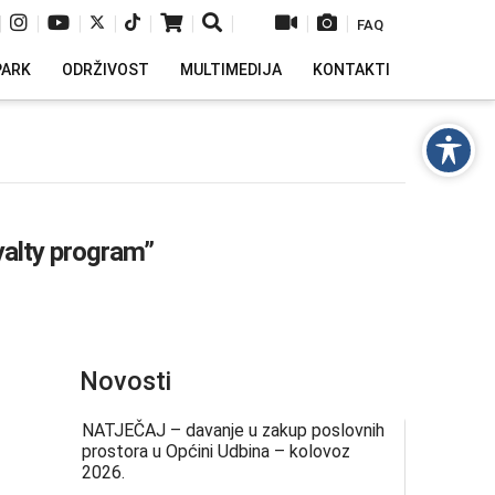
|
|
|
|
|
|
|
|
|
FAQ
PARK
ODRŽIVOST
MULTIMEDIJA
KONTAKTI
yalty program”
Novosti
NATJEČAJ – davanje u zakup poslovnih
prostora u Općini Udbina – kolovoz
2026.