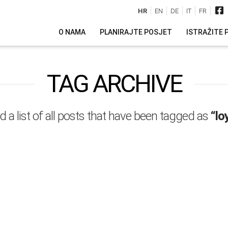
HR
EN
DE
IT
FR
O NAMA
PLANIRAJTE POSJET
ISTRAŽITE 
TAG ARCHIVE
nd a list of all posts that have been tagged as
“lo