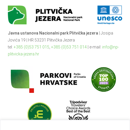
Javna ustanova Nacionalni park Plitvička jezera
| Josipa
Jovića 19 | HR 53231 Plitvička Jezera
tel:
+385 (0)53 751 015
,
+385 (0)53 751 014
| e-mail:
info@np-
plitvicka-jezera.hr