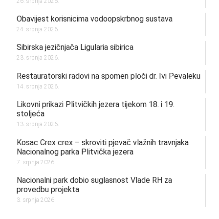
26. srpnja 2026.
Obavijest korisnicima vodoopskrbnog sustava
24. srpnja 2026.
Sibirska jezičnjača Ligularia sibirica
23. srpnja 2026.
Restauratorski radovi na spomen ploči dr. Ivi Pevaleku
14. srpnja 2026.
Likovni prikazi Plitvičkih jezera tijekom 18. i 19.
stoljeća
13. srpnja 2026.
Kosac Crex crex – skroviti pjevač vlažnih travnjaka
Nacionalnog parka Plitvička jezera
7. srpnja 2026.
Nacionalni park dobio suglasnost Vlade RH za
provedbu projekta
3. srpnja 2026.