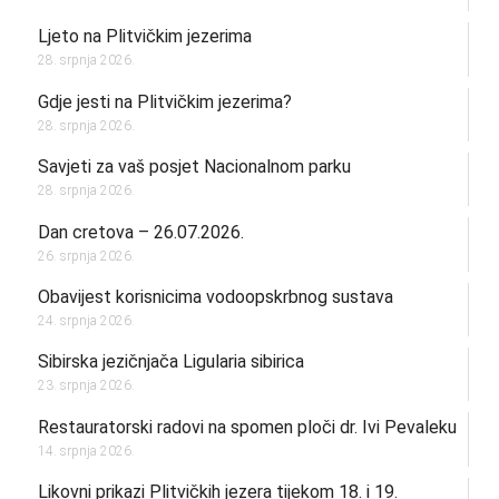
Ljeto na Plitvičkim jezerima
28. srpnja 2026.
Gdje jesti na Plitvičkim jezerima?
28. srpnja 2026.
Savjeti za vaš posjet Nacionalnom parku
28. srpnja 2026.
Dan cretova – 26.07.2026.
26. srpnja 2026.
Obavijest korisnicima vodoopskrbnog sustava
24. srpnja 2026.
Sibirska jezičnjača Ligularia sibirica
23. srpnja 2026.
Restauratorski radovi na spomen ploči dr. Ivi Pevaleku
14. srpnja 2026.
Likovni prikazi Plitvičkih jezera tijekom 18. i 19.