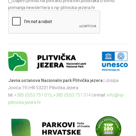
Dajem privolu na pohranu privatnih podataka u svrhu
primanja newslettera s np-plitvicka-jezera.hr
Javna ustanova Nacionalni park Plitvička jezera
| Josipa
Jovića 19 | HR 53231 Plitvička Jezera
tel:
+385 (0)53 751 015
,
+385 (0)53 751 014
| e-mail:
info@np-
plitvicka-jezera.hr