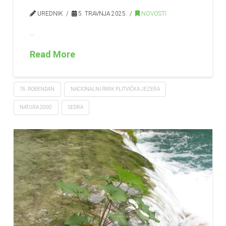
UREDNIK
5. TRAVNJA 2025.
NOVOSTI
…
Read More
76. ROĐENDAN
NACIONALNI PARK PLITVIČKA JEZERA
NATURA 2000
SEDRA