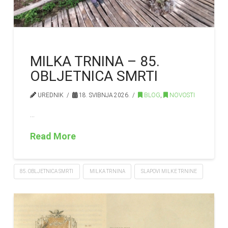
MILKA TRNINA – 85.
OBLJETNICA SMRTI
UREDNIK
18. SVIBNJA 2026.
BLOG
,
NOVOSTI
…
Read More
85. OBLJETNICA SMRTI
MILKA TRNINA
SLAPOVI MILKE TRNINE