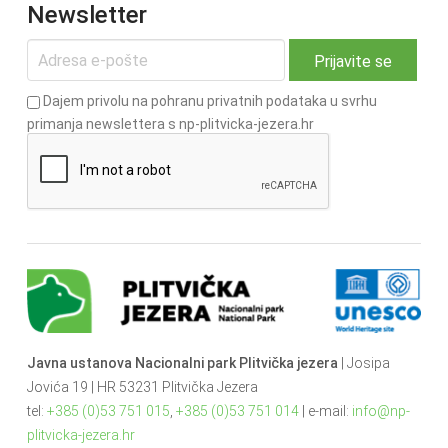
Newsletter
Dajem privolu na pohranu privatnih podataka u svrhu
primanja newslettera s np-plitvicka-jezera.hr
Javna ustanova Nacionalni park Plitvička jezera
| Josipa
Jovića 19 | HR 53231 Plitvička Jezera
tel:
+385 (0)53 751 015
,
+385 (0)53 751 014
| e-mail:
info@np-
plitvicka-jezera.hr