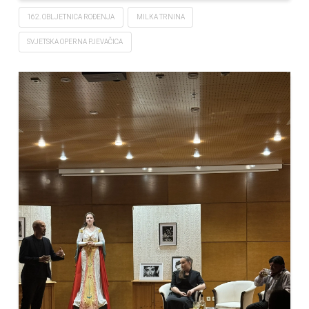
162. OBLJETNICA ROĐENJA
MILKA TRNINA
SVJETSKA OPERNA PJEVAČICA