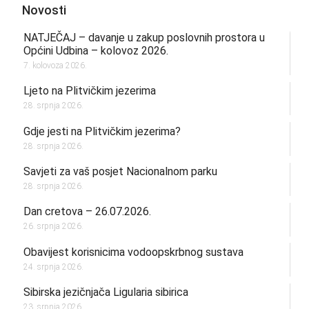
Novosti
NATJEČAJ – davanje u zakup poslovnih prostora u
Općini Udbina – kolovoz 2026.
7. kolovoza 2026.
Ljeto na Plitvičkim jezerima
28. srpnja 2026.
Gdje jesti na Plitvičkim jezerima?
28. srpnja 2026.
Savjeti za vaš posjet Nacionalnom parku
28. srpnja 2026.
Dan cretova – 26.07.2026.
26. srpnja 2026.
Obavijest korisnicima vodoopskrbnog sustava
24. srpnja 2026.
Sibirska jezičnjača Ligularia sibirica
23. srpnja 2026.