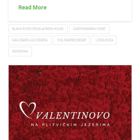
Read More
BLACK RIVER STEAK & PASTA HOUSE
GASTRONOMSKI VODIČ
GAULT&MILLAU CROATIA
KULINARSKI OSCAR
LIČKA KUĆA
RESTORAN