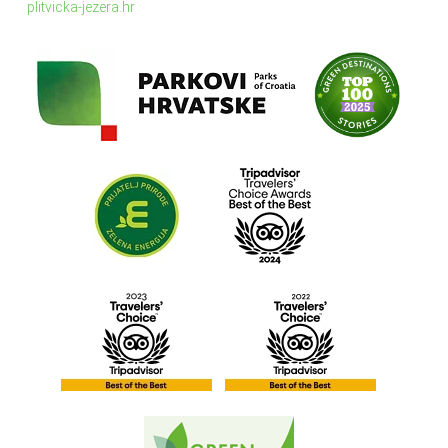
plitvicka-jezera.hr