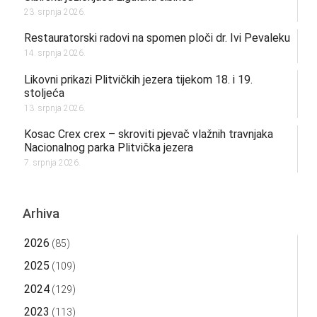
23. srpnja 2026.
Restauratorski radovi na spomen ploči dr. Ivi Pevaleku
14. srpnja 2026.
Likovni prikazi Plitvičkih jezera tijekom 18. i 19.
stoljeća
13. srpnja 2026.
Kosac Crex crex – skroviti pjevač vlažnih travnjaka
Nacionalnog parka Plitvička jezera
7. srpnja 2026.
Arhiva
2026
(85)
2025
(109)
2024
(129)
2023
(113)