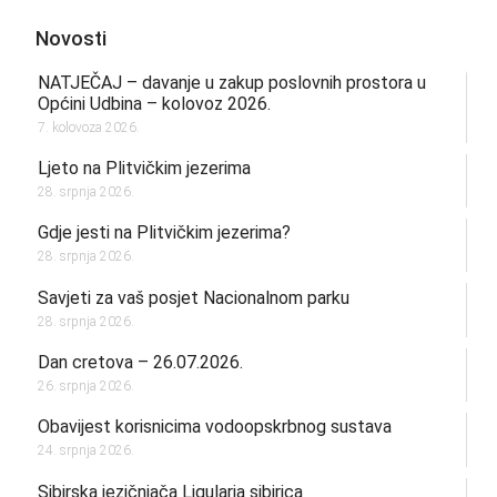
Novosti
NATJEČAJ – davanje u zakup poslovnih prostora u
Općini Udbina – kolovoz 2026.
7. kolovoza 2026.
Ljeto na Plitvičkim jezerima
28. srpnja 2026.
Gdje jesti na Plitvičkim jezerima?
28. srpnja 2026.
Savjeti za vaš posjet Nacionalnom parku
28. srpnja 2026.
Dan cretova – 26.07.2026.
26. srpnja 2026.
Obavijest korisnicima vodoopskrbnog sustava
24. srpnja 2026.
Sibirska jezičnjača Ligularia sibirica