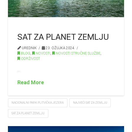
SAT ZA PLANET ZEMLJU
UREDNIK
23. OŽUJKA 2024.
BLOG
,
NOVOSTI
,
NOVOSTI STRUČNE SLUŽBE
,
ODRŽIVOST
…
Read More
NACIONALNI PARK PLITVIČKA JEZERA
NAJVEĆI SAT ZA ZEMLJU
SAT ZA PLANET ZEMLJU