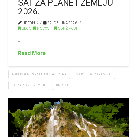
SAT ZA PLANET ZEMLJU
2026.
UREDNIK
27. OŽUJKA 2026.
BLOG
,
NOVOSTI
,
ODRŽIVOST
…
Read More
NACIONALNI PARK PLITVIČKA JEZERA
NAJVEĆI SAT ZA ZEMLJU
SAT ZA PLANET ZEMLJU
UNESCO