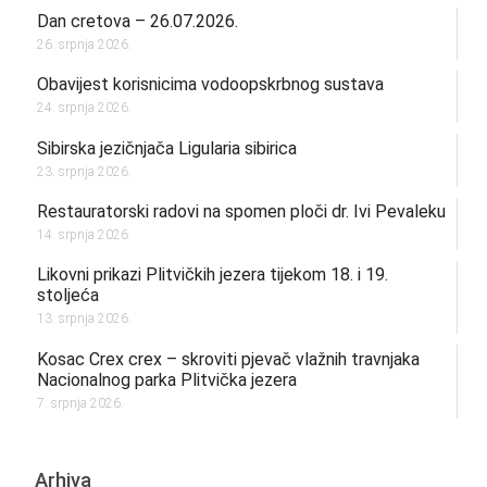
Dan cretova – 26.07.2026.
26. srpnja 2026.
Obavijest korisnicima vodoopskrbnog sustava
24. srpnja 2026.
Sibirska jezičnjača Ligularia sibirica
23. srpnja 2026.
Restauratorski radovi na spomen ploči dr. Ivi Pevaleku
14. srpnja 2026.
Likovni prikazi Plitvičkih jezera tijekom 18. i 19.
stoljeća
13. srpnja 2026.
Kosac Crex crex – skroviti pjevač vlažnih travnjaka
Nacionalnog parka Plitvička jezera
7. srpnja 2026.
Arhiva