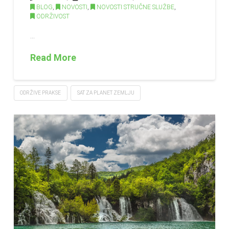
BLOG
,
NOVOSTI
,
NOVOSTI STRUČNE SLUŽBE
,
ODRŽIVOST
…
Read More
ODRŽIVE PRAKSE
SAT ZA PLANET ZEMLJU