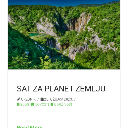
SAT ZA PLANET ZEMLJU
UREDNIK
25. OŽUJKA 2023.
BLOG
,
NOVOSTI
,
ODRŽIVOST
…
Read More