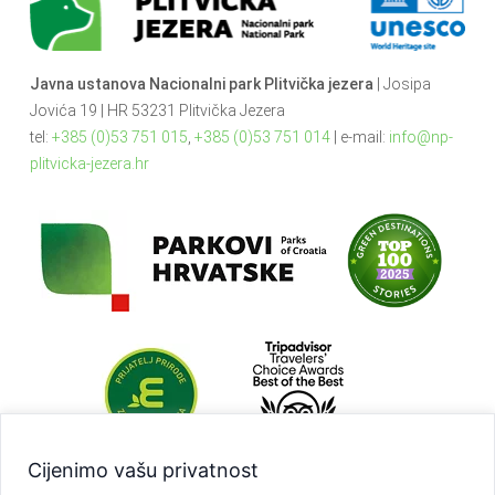
Javna ustanova Nacionalni park Plitvička jezera
| Josipa
Jovića 19 | HR 53231 Plitvička Jezera
tel:
+385 (0)53 751 015
,
+385 (0)53 751 014
| e-mail:
info@np-
plitvicka-jezera.hr
Cijenimo vašu privatnost