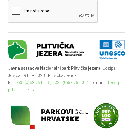
Javna ustanova Nacionalni park Plitvička jezera
| Josipa
Jovića 19 | HR 53231 Plitvička Jezera
tel:
+385 (0)53 751 015
,
+385 (0)53 751 014
| e-mail:
info@np-
plitvicka-jezera.hr