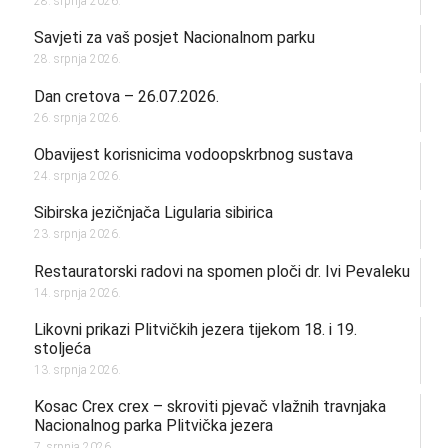
28. srpnja 2026.
Savjeti za vaš posjet Nacionalnom parku
28. srpnja 2026.
Dan cretova – 26.07.2026.
26. srpnja 2026.
Obavijest korisnicima vodoopskrbnog sustava
24. srpnja 2026.
Sibirska jezičnjača Ligularia sibirica
23. srpnja 2026.
Restauratorski radovi na spomen ploči dr. Ivi Pevaleku
14. srpnja 2026.
Likovni prikazi Plitvičkih jezera tijekom 18. i 19.
stoljeća
13. srpnja 2026.
Kosac Crex crex – skroviti pjevač vlažnih travnjaka
Nacionalnog parka Plitvička jezera
7. srpnja 2026.