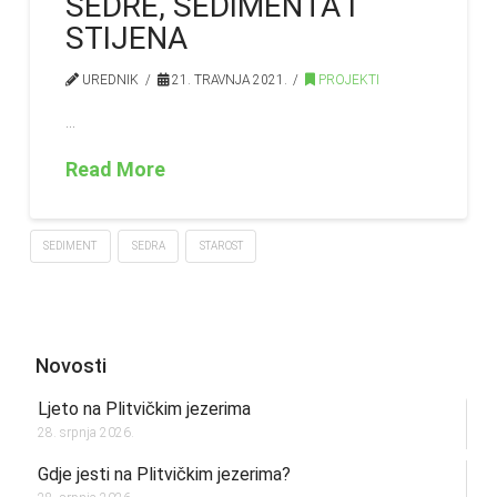
SEDRE, SEDIMENTA I
STIJENA
UREDNIK
21. TRAVNJA 2021.
PROJEKTI
…
Read More
SEDIMENT
SEDRA
STAROST
Novosti
Ljeto na Plitvičkim jezerima
28. srpnja 2026.
Gdje jesti na Plitvičkim jezerima?