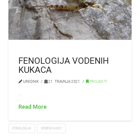
FENOLOGIJA VODENIH
KUKACA
UREDNIK
21. TRAVNJA 2021.
PROJEKTI
…
Read More
FENOLOGIJA
VODENI KUKCI