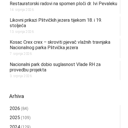
Restauratorski radovi na spomen ploči dr. Ivi Pevaleku
14. srpnja 2026.
Likovni prikazi Plitvičkih jezera tijekom 18. i 19.
stoljeća
13. srpnja 2026.
Kosac Crex crex – skroviti pjevač vlažnih travnjaka
Nacionalnog parka Plitvička jezera
7. srpnja 2026.
Nacionalni park dobio suglasnost Vlade RH za
provedbu projekta
3. srpnja 2026.
Arhiva
2026
(84)
2025
(109)
2024
(129)