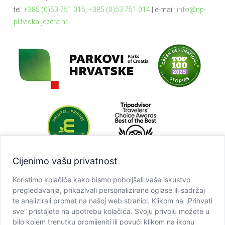
tel:
+385 (0)53 751 015
,
+385 (0)53 751 014
| e-mail:
info@np-
plitvicka-jezera.hr
Cijenimo vašu privatnost
Koristimo kolačiće kako bismo poboljšali vaše iskustvo
pregledavanja, prikazivali personalizirane oglase ili sadržaj
te analizirali promet na našoj web stranici. Klikom na „Prihvati
sve” pristajete na upotrebu kolačića. Svoju privolu možete u
bilo kojem trenutku promijeniti ili povući klikom na ikonu