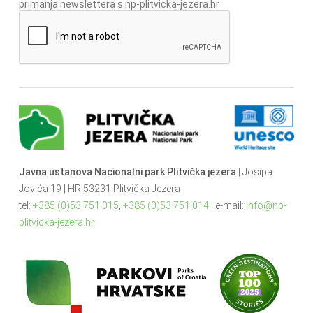
primanja newslettera s np-plitvicka-jezera.hr
Javna ustanova Nacionalni park Plitvička jezera
| Josipa
Jovića 19 | HR 53231 Plitvička Jezera
tel:
+385 (0)53 751 015
,
+385 (0)53 751 014
| e-mail:
info@np-
plitvicka-jezera.hr