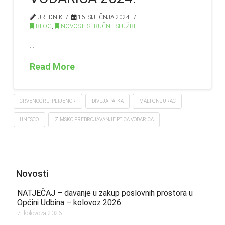
UREDNIK
16. SIJEČNJA 2024.
BLOG
,
NOVOSTI STRUČNE SLUŽBE
…
Read More
CRVENOGRLI PLIJENOR
DIVLJA PATKA
MALI GNJURAC
UNESCO
ZIMSKO PREBROJAVANJE PTICA VODARICA
Novosti
NATJEČAJ – davanje u zakup poslovnih prostora u
Općini Udbina – kolovoz 2026.
7. kolovoza 2026.