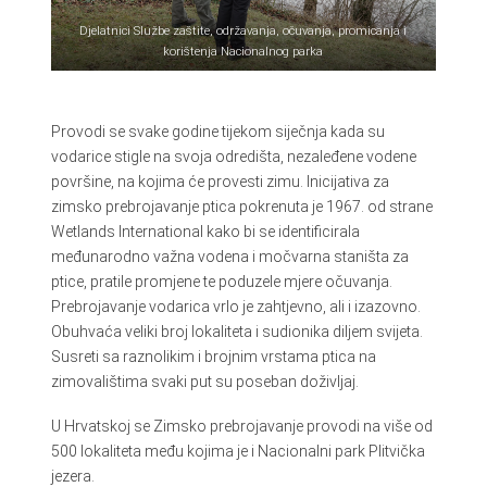
Djelatnici Službe zaštite, održavanja, očuvanja, promicanja i
korištenja Nacionalnog parka
Provodi se svake godine tijekom siječnja kada su
vodarice stigle na svoja odredišta, nezaleđene vodene
površine, na kojima će provesti zimu. Inicijativa za
zimsko prebrojavanje ptica pokrenuta je 1967. od strane
Wetlands International kako bi se identificirala
međunarodno važna vodena i močvarna staništa za
ptice, pratile promjene te poduzele mjere očuvanja.
Prebrojavanje vodarica vrlo je zahtjevno, ali i izazovno.
Obuhvaća veliki broj lokaliteta i sudionika diljem svijeta.
Susreti sa raznolikim i brojnim vrstama ptica na
zimovalištima svaki put su poseban doživljaj.
U Hrvatskoj se Zimsko prebrojavanje provodi na više od
500 lokaliteta među kojima je i Nacionalni park Plitvička
jezera.