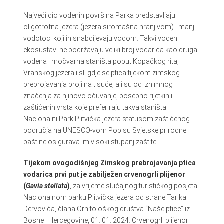
Najveći dio vodenih površina Parka predstavljaju
oligotrofna jezera (jezera siromašna hranjivom) i manji
vodotoci koji ih snabdijevaju vodom. Takvi vodeni
ekosustavi ne podržavaju veliki broj vodarica kao druga
vodena i močvarna staništa poput Kopačkog rita,
Vranskog jezera i sl. gdje se ptica tijekom zimskog
prebrojavanja broji na tisuće, ali su od iznimnog
značenja za njihovo očuvanje, posebno rijetkih i
zaštićenih vrsta koje preferiraju takva staništa.
Nacionalni Park Plitvička jezera statusom zaštićenog
područja na UNESCO-vom Popisu Svjetske prirodne
baštine osigurava im visoki stupanj zaštite.
Tijekom ovogodišnjeg Zimskog prebrojavanja ptica
vodarica prvi put je zabilježen crvenogrli plijenor
(
Gavia stellata
)
, za vrijeme slučajnog turističkog posjeta
Nacionalnom parku Plitvička jezera od strane Tarika
Dervovića, člana Ornitološkog društva “Naše ptice” iz
Bosne i Hercegovine, 01. 01. 2024. Crvenogrli plijenor