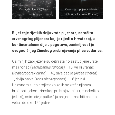
Crnogrli plijenor (
Gavia
Crvenogrli plijenor (
Gavia
arctica
)
stellata
, foto: Tarik Derović)
Bilježenje rijetkih dviju vrsta plijenora, naročito
crvenogrlog plijenora koji je rijeđi u Hrvatskoj, u
kontinentalnom dijelu pogotovo, zanimljivost je
ovogodišnjeg Zimskog prebrojavanja ptica vodarica.
Osim njih zabilježene su četiri stalno zastupljene vrste,
mali ronac (
Tachybaptus ruficolis) –
16, veliki vranac
(
Phalacrocorax carbo
)
– 18,
siva čaplja (
Ardea cinerea
)
–
1, divlja patka (
Anas platyrhynchos
) – 18 jedinki.
Uglavnom su to brojke oko kojih se kreće njihova
brojnost tijekom zimskog prebrojavanja (+, – nekoliko
jedinki), osim divlje patke čija brojnost zna biti znatno
veća i do oko 150 jedinki.