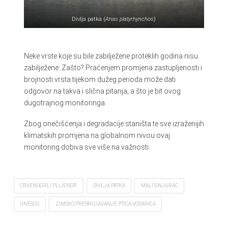
Divlja patka (
Anas platyrhynchos
)
Neke vrste koje su bile zabilježene proteklih godina nisu
zabilježene. Zašto? Praćenjem promjena zastupljenosti i
brojnosti vrsta tijekom dužeg perioda može dati
odgovor na takva i slična pitanja, a što je bit ovog
dugotrajnog monitoringa.
Zbog onečišćenja i degradacije staništa te sve izraženijih
klimatskih promjena na globalnom nivou ovaj
monitoring dobiva sve više na važnosti.
CRVENOGRLI PLIJENOR
DIVLJA PATKA
MALI GNJURAC
UNESCO
ZIMSKO PREBROJAVANJE PTICA VODARICA