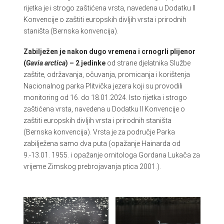
rijetka je i strogo zaštićena vrsta, navedena u Dodatku II
Konvencije o zaštiti europskih divljih vrsta i prirodnih
staništa (Bernska konvencija).
Zabilježen je nakon dugo vremena i crnogrli plijenor
(
Gavia arctica
) – 2 jedinke
od strane djelatnika Službe
zaštite, održavanja, očuvanja, promicanja i korištenja
Nacionalnog parka Plitvička jezera koji su provodili
monitoring od 16. do 18.01.2024. Isto rijetka i strogo
zaštićena vrsta, navedena u Dodatku II Konvencije o
zaštiti europskih divljih vrsta i prirodnih staništa
(Bernska konvencija). Vrsta je za područje Parka
zabilježena samo dva puta (opažanje Hainarda od
9.-13.01. 1955. i opažanje ornitologa Gordana Lukača za
vrijeme Zimskog prebrojavanja ptica 2001.).