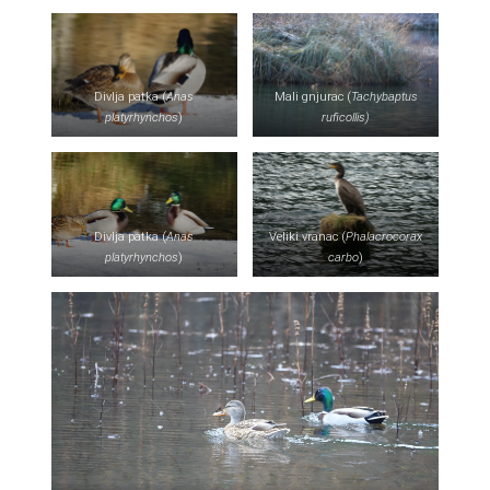
Divlja patka (
Anas
Mali gnjurac (
Tachybaptus
platyrhynchos
)
ruficollis)
Divlja patka (
Anas
Veliki vranac (
Phalacrocorax
platyrhynchos
)
carbo
)