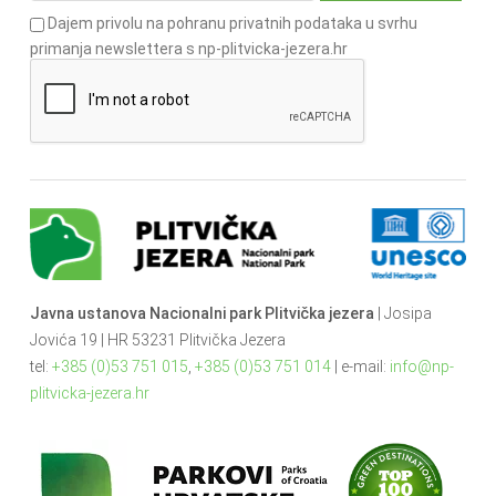
Dajem privolu na pohranu privatnih podataka u svrhu
primanja newslettera s np-plitvicka-jezera.hr
Javna ustanova Nacionalni park Plitvička jezera
| Josipa
Jovića 19 | HR 53231 Plitvička Jezera
tel:
+385 (0)53 751 015
,
+385 (0)53 751 014
| e-mail:
info@np-
plitvicka-jezera.hr