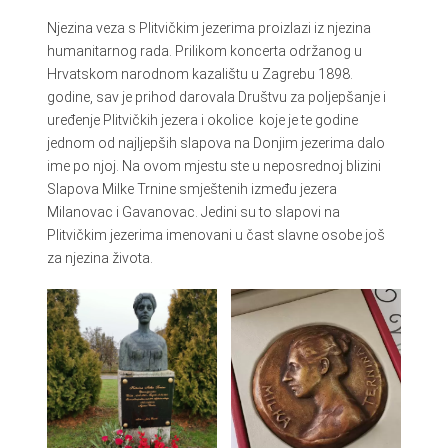
Njezina veza s Plitvičkim jezerima proizlazi iz njezina
humanitarnog rada. Prilikom koncerta održanog u
Hrvatskom narodnom kazalištu u Zagrebu 1898.
godine, sav je prihod darovala Društvu za poljepšanje i
uređenje Plitvičkih jezera i okolice koje je te godine
jednom od najljepših slapova na Donjim jezerima dalo
ime po njoj. Na ovom mjestu ste u neposrednoj blizini
Slapova Milke Trnine smještenih između jezera
Milanovac i Gavanovac. Jedini su to slapovi na
Plitvičkim jezerima imenovani u čast slavne osobe još
za njezina života.