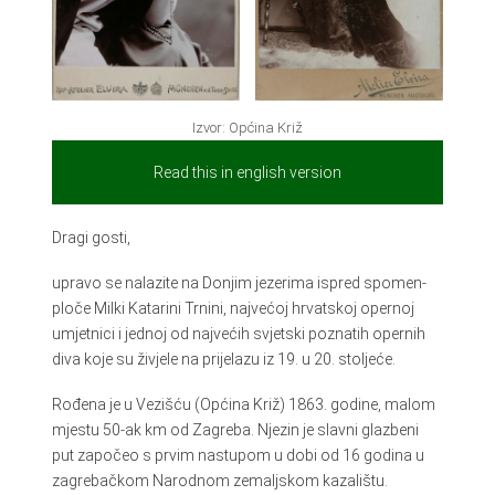
Izvor: Općina Križ
Read this in english version
Dragi gosti,
upravo se nalazite na Donjim jezerima ispred spomen-
ploče Milki Katarini Trnini, najvećoj hrvatskoj opernoj
umjetnici i jednoj od najvećih svjetski poznatih opernih
diva koje su živjele na prijelazu iz 19. u 20. stoljeće.
Rođena je u Vezišću (Općina Križ) 1863. godine, malom
mjestu 50-ak km od Zagreba. Njezin je slavni glazbeni
put započeo s prvim nastupom u dobi od 16 godina u
zagrebačkom Narodnom zemaljskom kazalištu.