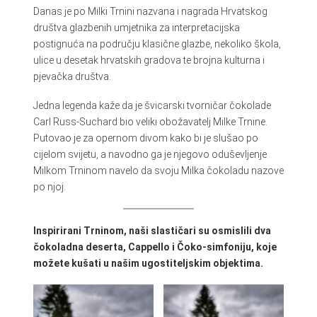
Danas je po Milki Trnini nazvana i nagrada Hrvatskog
društva glazbenih umjetnika za interpretacijska
postignuća na području klasične glazbe, nekoliko škola,
ulice u desetak hrvatskih gradova te brojna kulturna i
pjevačka društva.
Jedna legenda kaže da je švicarski tvorničar čokolade
Carl Russ-Suchard bio veliki obožavatelj Milke Trnine.
Putovao je za opernom divom kako bi je slušao po
cijelom svijetu, a navodno ga je njegovo oduševljenje
Milkom Trninom navelo da svoju Milka čokoladu nazove
po njoj.
Inspirirani Trninom, naši slastičari su osmislili dva
čokoladna deserta, Cappello i Čoko-simfoniju, koje
možete kušati u našim ugostiteljskim objektima.