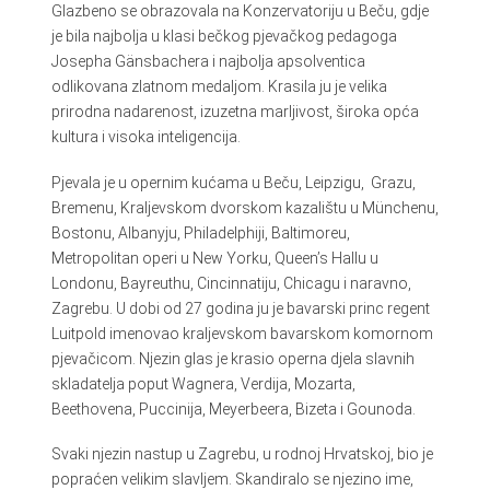
Glazbeno se obrazovala na Konzervatoriju u Beču, gdje
je bila najbolja u klasi bečkog pjevačkog pedagoga
Josepha Gänsbachera i najbolja apsolventica
odlikovana zlatnom medaljom. Krasila ju je velika
prirodna nadarenost, izuzetna marljivost, široka opća
kultura i visoka inteligencija.
Pjevala je u opernim kućama u Beču, Leipzigu, Grazu,
Bremenu, Kraljevskom dvorskom kazalištu u Münchenu,
Bostonu, Albanyju, Philadelphiji, Baltimoreu,
Metropolitan operi u New Yorku, Queen’s Hallu u
Londonu, Bayreuthu, Cincinnatiju, Chicagu i naravno,
Zagrebu. U dobi od 27 godina ju je bavarski princ regent
Luitpold imenovao kraljevskom bavarskom komornom
pjevačicom. Njezin glas je krasio operna djela slavnih
skladatelja poput Wagnera, Verdija, Mozarta,
Beethovena, Puccinija, Meyerbeera, Bizeta i Gounoda.
Svaki njezin nastup u Zagrebu, u rodnoj Hrvatskoj, bio je
popraćen velikim slavljem. Skandiralo se njezino ime,