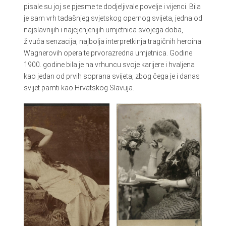
pisale su joj se pjesme te dodjeljivale povelje i vijenci. Bila
je sam vrh tadašnjeg svjetskog opernog svijeta, jedna od
najslavnijih i najcjenjenijih umjetnica svojega doba,
živuća senzacija, najbolja interpretkinja tragičnih heroina
Wagnerovih opera te prvorazredna umjetnica. Godine
1900. godine bila je na vrhuncu svoje karijere i hvaljena
kao jedan od prvih soprana svijeta, zbog čega je i danas
svijet pamti kao Hrvatskog Slavuja.