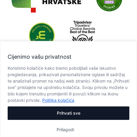
Cijenimo vašu privatnost
Koristimo kolačiće kako bismo poboljšali vaše iskustvo
pregledavanja, prikazivali personalizirane oglase ili sadržaj
te analizirali promet na našoj web stranici. Klikom na „Prihvati
sve” pristajete na upotrebu kolačića. Svoju privolu možete u
bilo kojem trenutku promijeniti ili povući klikom na ikonu
postavki privole.
Politika kolačića
Prihvati sve
Prilagodi
Copyright © JU NP Plitvička jezera, 2025.