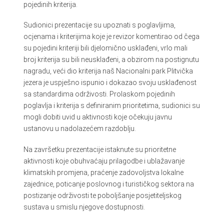
pojedinih kriterija.
Sudionici prezentacije su upoznati s poglavljima,
ocjenama i kriterijima koje je revizor komentirao od čega
su pojedini kriteriji bili djelomično usklađeni, vrlo mali
broj kriterija su bili neusklađeni, a obzirom na postignutu
nagradu, veći dio kriterija naš Nacionalni park Plitvička
jezera je uspješno ispunio i dokazao svoju usklađenost
sa standardima održivosti. Prolaskom pojedinih
poglavlja i kriterija s definiranim prioritetima, sudionici su
mogli dobiti uvid u aktivnosti koje očekuju javnu
ustanovu u nadolazećem razdoblju.
Na završetku prezentacije istaknute su prioritetne
aktivnosti koje obuhvaćaju prilagodbe i ublažavanje
klimatskih promjena, praćenje zadovoljstva lokalne
zajednice, poticanje poslovnog i turističkog sektora na
postizanje održivosti te poboljšanje posjetiteljskog
sustava u smislu njegove dostupnosti.