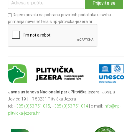
Dajem privolu na pohranu privatnih podataka u svrhu
primanja newslettera s np-plitvicka-jezera.hr
Javna ustanova Nacionalni park Plitvička jezera
| Josipa
Jovića 19 | HR 53231 Plitvička Jezera
tel:
+385 (0)53 751 015
,
+385 (0)53 751 014
| e-mail:
info@np-
plitvicka-jezera.hr