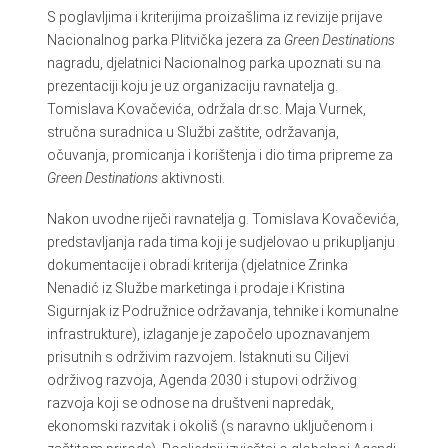
S poglavljima i kriterijima proizašlima iz revizije prijave
Nacionalnog parka Plitvička jezera za
Green Destinations
nagradu, djelatnici Nacionalnog parka upoznati su na
prezentaciji koju je uz organizaciju ravnatelja g.
Tomislava Kovačevića, održala dr.sc. Maja Vurnek,
stručna suradnica u Službi zaštite, održavanja,
očuvanja, promicanja i korištenja i dio tima pripreme za
Green Destinations
aktivnosti.
Nakon uvodne riječi ravnatelja g. Tomislava Kovačevića,
predstavljanja rada tima koji je sudjelovao u prikupljanju
dokumentacije i obradi kriterija (djelatnice Zrinka
Nenadić iz Službe marketinga i prodaje i Kristina
Sigurnjak iz Podružnice održavanja, tehnike i komunalne
infrastrukture), izlaganje je započelo upoznavanjem
prisutnih s održivim razvojem. Istaknuti su Ciljevi
održivog razvoja, Agenda 2030 i stupovi održivog
razvoja koji se odnose na društveni napredak,
ekonomski razvitak i okoliš (s naravno uključenom i