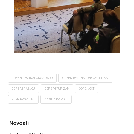
GREEN DESTINATIONS AWARD
GREEN DESTINATIONS CERTIFIKAT
ODRŽIVI RAZVOJ
ODRŽIVI TURIZAM
ODRŽIVOST
PLAN PROVEDBE
ZAŠTITA PRIRODE
Novosti