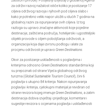
zaštitom prirode). Posljednji izvještaj o globalnoj Agendi
za održivi razvoj nažalost ističe koliko je postizanje 17
ciljeva održivog razvoja i njihovih pod ciljeva slabo i
kako je potrebno veliki napor uložiti u idućih 7 godina na
globalnoj razini za ispunjavanje ovih ciljeva. Iz tog
razloga su upravo značajne aktivnosti koje pojedine
destinacije, zaštićena područja, hotelijerski i ugostiteljski
objekti provode s ciljem poboljšanja održivosti, a
organizacija koja daje izvrsnu podlogu i alate za
procjenu održivosti je upravo
Green Destinations
.
Okvir za postizanje usklađenosti s poglavljima i
kriterijima odnosno
Green Destinations
standardima koji
su prepoznati od strane Vijeća globalnog održivog
turizma (
Global Sustainable Tourism Council
), čini 6
poglavlja s ukupno 84 kriterija. Nakon ispunjavanja
poglavlja i kriterija, cjelokupni materijal je revidiran od
strane revizora kojeg imenuje
Green Destinations
, a zatim
destinacija dobiva izvještaj i prijedloge, komentare i
sugestije revizora s ocjenama poglavlja i usklađenosti