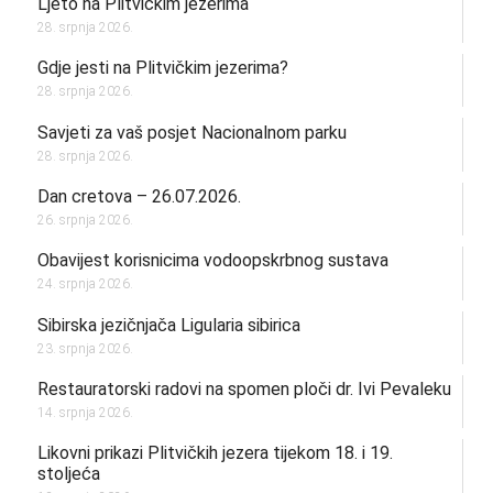
Ljeto na Plitvičkim jezerima
28. srpnja 2026.
Gdje jesti na Plitvičkim jezerima?
28. srpnja 2026.
Savjeti za vaš posjet Nacionalnom parku
28. srpnja 2026.
Dan cretova – 26.07.2026.
26. srpnja 2026.
Obavijest korisnicima vodoopskrbnog sustava
24. srpnja 2026.
Sibirska jezičnjača Ligularia sibirica
23. srpnja 2026.
Restauratorski radovi na spomen ploči dr. Ivi Pevaleku
14. srpnja 2026.
Likovni prikazi Plitvičkih jezera tijekom 18. i 19.
stoljeća