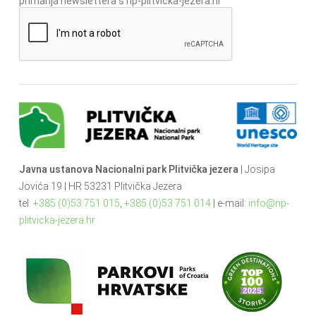
primanja newslettera s np-plitvicka-jezera.hr
Javna ustanova Nacionalni park Plitvička jezera
| Josipa
Jovića 19 | HR 53231 Plitvička Jezera
tel:
+385 (0)53 751 015
,
+385 (0)53 751 014
| e-mail:
info@np-
plitvicka-jezera.hr