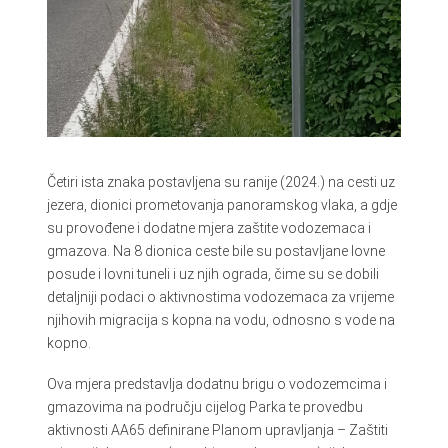
Četiri ista znaka postavljena su ranije (2024.) na cesti uz
jezera, dionici prometovanja panoramskog vlaka, a gdje
su provođene i dodatne mjera zaštite vodozemaca i
gmazova. Na 8 dionica ceste bile su postavljane lovne
posude i lovni tuneli i uz njih ograda, čime su se dobili
detaljniji podaci o aktivnostima vodozemaca za vrijeme
njihovih migracija s kopna na vodu, odnosno s vode na
kopno.
Ova mjera predstavlja dodatnu brigu o vodozemcima i
gmazovima na području cijelog Parka te provedbu
aktivnosti AA65 definirane Planom upravljanja – Zaštiti