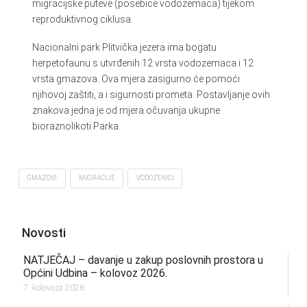
migracijske puteve (posebice vodozemaca) tijekom
reproduktivnog ciklusa.
Nacionalni park Plitvička jezera ima bogatu
herpetofaunu s utvrđenih 12 vrsta vodozemaca i 12
vrsta gmazova. Ova mjera zasigurno će pomoći
njihovoj zaštiti, a i sigurnosti prometa. Postavljanje ovih
znakova jedna je od mjera očuvanja ukupne
bioraznolikoti Parka.
GMAZOVI
MIGRACIJE
VODOZEMCI
Novosti
NATJEČAJ – davanje u zakup poslovnih prostora u
Općini Udbina – kolovoz 2026.
7. kolovoza 2026.