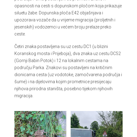
opasnosti na cesti s dopunskom pločom koja prikazuje
siluetu žabe. Dopunska ploča E42 objašnjava i
upozorava vozače da u vrijeme migracija (proljetnih i
jesenskih) vodozemci u većem broju prelaze preko
ceste.
Četiri znaka postavljena su uz cestu DC1 (u blizini
Koranskog mosta i Prijeboja), dva znaka uz cestu DC52
(Gornji Babin Potok) i 12 na lokalnim cestama na
području Parka. Znakovi su postavljeni na kritičnim
dionicama cesta (uz vodotoke, zamočvarena područja i
šume) i na dijelovima kojim prometnice presijecaju
njihova prirodna staništa, posebno tijekom njihovih
migracija.