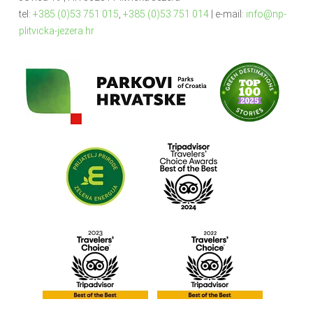
tel:
+385 (0)53 751 015
,
+385 (0)53 751 014
| e-mail:
info@np-
plitvicka-jezera.hr