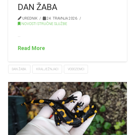
DAN ŽABA
UREDNIK
24. TRAVNJA 2026.
NOVOSTI STRUČNE SLUŽBE
…
Read More
DAN ŽABA.
KRALJEŽNJACI
VODOZEMCI