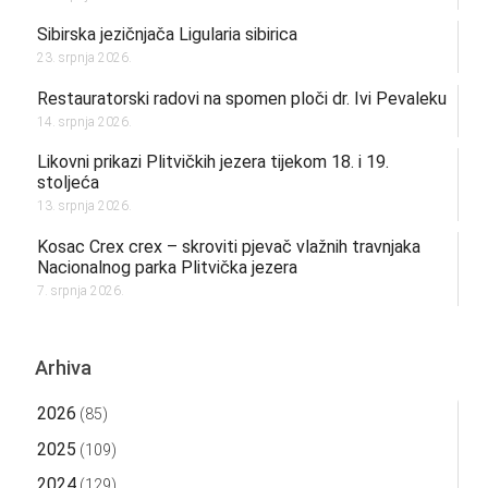
Sibirska jezičnjača Ligularia sibirica
23. srpnja 2026.
Restauratorski radovi na spomen ploči dr. Ivi Pevaleku
14. srpnja 2026.
Likovni prikazi Plitvičkih jezera tijekom 18. i 19.
stoljeća
13. srpnja 2026.
Kosac Crex crex – skroviti pjevač vlažnih travnjaka
Nacionalnog parka Plitvička jezera
7. srpnja 2026.
Arhiva
2026
(85)
2025
(109)
2024
(129)