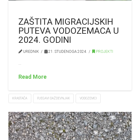
ZAŠTITA MIGRACIJSKIH
PUTEVA VODOZEMACA U
2024. GODINI
UREDNIK
21. STUDENOGA 2024.
PROJEKTI
…
Read More
KRASTAČA
PJEGAVI DAŽDEVNJAK
VODOZEMCI