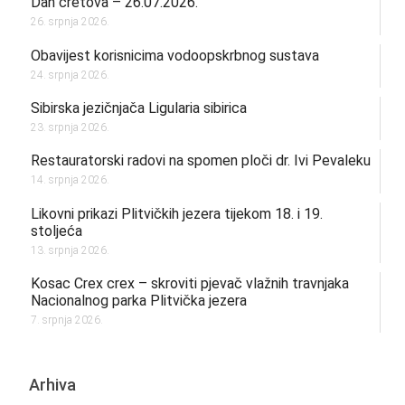
Dan cretova – 26.07.2026.
26. srpnja 2026.
Obavijest korisnicima vodoopskrbnog sustava
24. srpnja 2026.
Sibirska jezičnjača Ligularia sibirica
23. srpnja 2026.
Restauratorski radovi na spomen ploči dr. Ivi Pevaleku
14. srpnja 2026.
Likovni prikazi Plitvičkih jezera tijekom 18. i 19.
stoljeća
13. srpnja 2026.
Kosac Crex crex – skroviti pjevač vlažnih travnjaka
Nacionalnog parka Plitvička jezera
7. srpnja 2026.
Arhiva