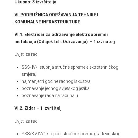
Ukupno: 3 izvršitelja
VI PODRUŽNICA ODRŽAVANJA TEHNIKE I
KOMUNALNE INFRASTRUKTURE
VI.1. Električar za održavanje elektroopreme i
instalacija (Odsjek teh. Održavanja) – 1 izvršitelj
Uvjeti za rad :
SSS- IV/I stupnja stručne spreme elektrotehničkog
smjera,
najmanje tri godine radnog iskustva,
poznavanje jednog svjetskog jezika,
poznavanje rada na računalu.
VI.2. Zidar – 1 izvršitelj
Uvjeti za rad:
SSS/KV IV/1 stupanj stručne spreme građevinskog