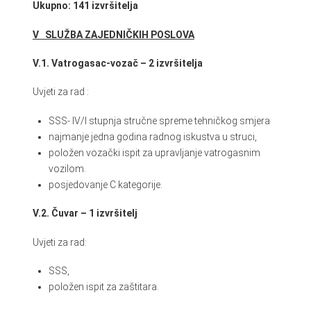
Ukupno: 141 izvršitelja
V SLUŽBA ZAJEDNIČKIH POSLOVA
V.1. Vatrogasac-vozač – 2 izvršitelja
Uvjeti za rad :
SSS- IV/I stupnja stručne spreme tehničkog smjera
najmanje jedna godina radnog iskustva u struci,
položen vozački ispit za upravljanje vatrogasnim
vozilom.
posjedovanje C kategorije.
V.2. Čuvar – 1 izvršitelj
Uvjeti za rad:
SSS,
položen ispit za zaštitara.