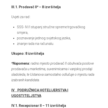
III.1. Prodavač II* – 8 izvršitelja
Uvjeti za rad :
SSS- IV/I stupanj stručne spreme trgovačkog
smjera,
poznavanje jednog svjetskog jezika,
znanje rada na računalu.
Ukupno: 8 izvršitelja
*Napomena:
radno mjesto prodavač II obuhvaća poslove
prodavača u marketima, suvenirnicama i vanjskoj prodaji
sladoleda, te Ustanova samostalno odlučuje o mjestu rada
izabranih kandidata.
IV PODRUŽNICA HOTELIJERSTVA I
UGOSTITELJSTVA
IV.1. Recepcionar II – 11 izvršitelja