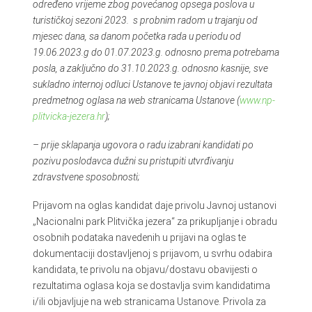
određeno vrijeme zbog povećanog opsega poslova u
turističkoj sezoni 2023. s probnim radom u trajanju od
mjesec dana, sa danom početka rada u periodu od
19.06.2023.g do 01.07.2023.g. odnosno prema potrebama
posla, a zaključno do 31.10.2023.g. odnosno kasnije, sve
sukladno internoj odluci Ustanove te javnoj objavi rezultata
predmetnog oglasa na web stranicama Ustanove (
www.np-
plitvicka-jezera.hr
);
– prije sklapanja ugovora o radu izabrani kandidati po
pozivu poslodavca dužni su pristupiti utvrđivanju
zdravstvene sposobnosti;
Prijavom na oglas kandidat daje privolu Javnoj ustanovi
„Nacionalni park Plitvička jezera“ za prikupljanje i obradu
osobnih podataka navedenih u prijavi na oglas te
dokumentaciji dostavljenoj s prijavom, u svrhu odabira
kandidata, te privolu na objavu/dostavu obavijesti o
rezultatima oglasa koja se dostavlja svim kandidatima
i/ili objavljuje na web stranicama Ustanove. Privola za