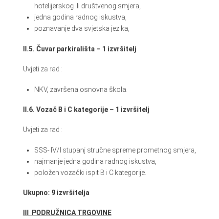
hotelijerskog ili društvenog smjera,
jedna godina radnog iskustva,
poznavanje dva svjetska jezika,
II.5. Čuvar parkirališta – 1 izvršitelj
Uvjeti za rad :
NKV, završena osnovna škola.
II.6. Vozač B i C kategorije – 1 izvršitelj
Uvjeti za rad :
SSS- IV/I stupanj stručne spreme prometnog smjera,
najmanje jedna godina radnog iskustva,
položen vozački ispit B i C kategorije.
Ukupno: 9 izvršitelja
III PODRUŽNICA TRGOVINE