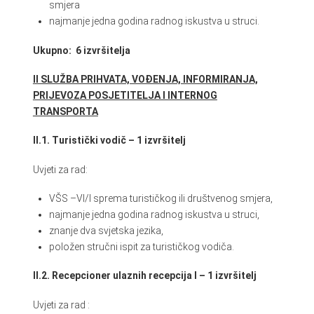
smjera
najmanje jedna godina radnog iskustva u struci.
Ukupno: 6 izvršitelja
II SLUŽBA PRIHVATA, VOĐENJA, INFORMIRANJA,
PRIJEVOZA POSJETITELJA I INTERNOG
TRANSPORTA
II.1. Turistički vodič – 1 izvršitelj
Uvjeti za rad:
VŠS –VI/I sprema turističkog ili društvenog smjera,
najmanje jedna godina radnog iskustva u struci,
znanje dva svjetska jezika,
položen stručni ispit za turističkog vodiča.
II.2. Recepcioner ulaznih recepcija I – 1 izvršitelj
Uvjeti za rad :