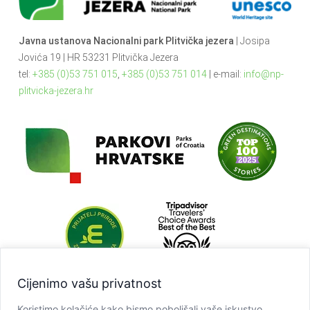
Javna ustanova Nacionalni park Plitvička jezera
| Josipa
Jovića 19 | HR 53231 Plitvička Jezera
tel:
+385 (0)53 751 015
,
+385 (0)53 751 014
| e-mail:
info@np-
plitvicka-jezera.hr
Cijenimo vašu privatnost
Koristimo kolačiće kako bismo poboljšali vaše iskustvo