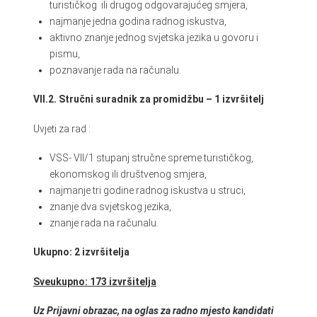
turističkog ili drugog odgovarajućeg smjera,
najmanje jedna godina radnog iskustva,
aktivno znanje jednog svjetska jezika u govoru i
pismu,
poznavanje rada na računalu.
VII.2. Stručni suradnik za promidžbu – 1 izvršitelj
Uvjeti za rad :
VSS- VII/1 stupanj stručne spreme turističkog,
ekonomskog ili društvenog smjera,
najmanje tri godine radnog iskustva u struci,
znanje dva svjetskog jezika,
znanje rada na računalu.
Ukupno: 2 izvršitelja
Sveukupno: 173 izvršitelja
Uz Prijavni obrazac, na oglas za radno mjesto kandidati