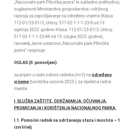
„Nacionalni park Plitvička jezera“ te sukladno prethodnoj
suglasnosti Ministarstva gospodarstva i održivog
razvoja za zapošljavanje na određeno vrijeme (Klasa:
112-01/23-01/3, Urbroj: 517-02-1-1-1-23-8 od 13.
siječnja 2023. godine i Klasa: 112-01/23-01/3, Urbroj:
517-02-1-1-1-23-84 od 13. ožujka 2023. godine),
ravnatelj Javne ustanove „Nacionalni park Plitvička
jezera“ raspisuje:
OGLAS (II. ponovljeni)
za prijam u radni odnos radnika (m/ž) na
određeno
vrijeme
(turistička sezona 2023.), za sljedeća radna
mjesta:
I SLUŽBA ZAŠTITE, ODRŽAVANJA, OČUVANJA,
PROMICANJA I KORIŠTENJA NACIONALNOG PARKA:
I.1. Pomoćni radnik na održavanju staza i mostića – 1
izvršitelj