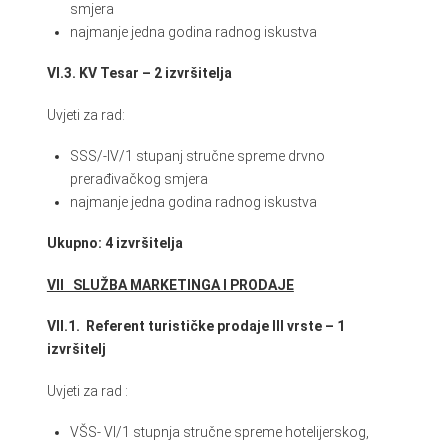
smjera
najmanje jedna godina radnog iskustva
VI.3. KV Tesar – 2 izvršitelja
Uvjeti za rad:
SSS/-IV/1 stupanj stručne spreme drvno
prerađivačkog smjera
najmanje jedna godina radnog iskustva
Ukupno: 4 izvršitelja
VII SLUŽBA MARKETINGA I PRODAJE
VII.1. Referent turističke prodaje III vrste – 1
izvršitelj
Uvjeti za rad :
VŠS- VI/1 stupnja stručne spreme hotelijerskog,