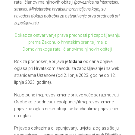
rata i članovima njihovih obitelji
(poveznica na internetsku
stranicu Ministarstva hrvatskih branitelja na kojoj su
navedeni dokazi potrebni za ostvarivanje prva prednosti pri
zapošljavanju:
Dokaz za ostvarivanje prava prednosti pri zapošljavanju
prema Zakonu o hrvatskim braniteljima iz
Domovinskoga rata i članovima njihovih obitelji
Rok za podnošenje prijava je
8
dana
od dana objave
oglasa pri Hrvatskom zavodu za zapošljavanje i na web
stranicama Ustanove (od 2. lipnja 2023. godine do 12.
lipnja 2023. godine).
Nepotpune i nepravovremene prijave neće se razmatrati.
Osobe koje podnesu nepotpune i/ili nepravovremene
prijave na oglas ne smatraju se kandidatima prijavljenim
na oglas.
Prijave s dokazima o ispunjavanju uvjeta iz oglasa šalju