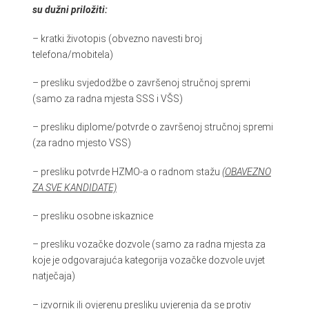
su dužni priložiti:
– kratki životopis (obvezno navesti broj
telefona/mobitela)
– presliku svjedodžbe o završenoj stručnoj spremi
(samo za radna mjesta SSS i VŠS)
– presliku diplome/potvrde o završenoj stručnoj spremi
(za radno mjesto VSS)
– presliku potvrde HZMO-a o radnom stažu
(OBAVEZNO
ZA SVE KANDIDATE)
– presliku osobne iskaznice
– presliku vozačke dozvole (samo za radna mjesta za
koje je odgovarajuća kategorija vozačke dozvole uvjet
natječaja)
– izvornik ili ovjerenu presliku uvjerenja da se protiv