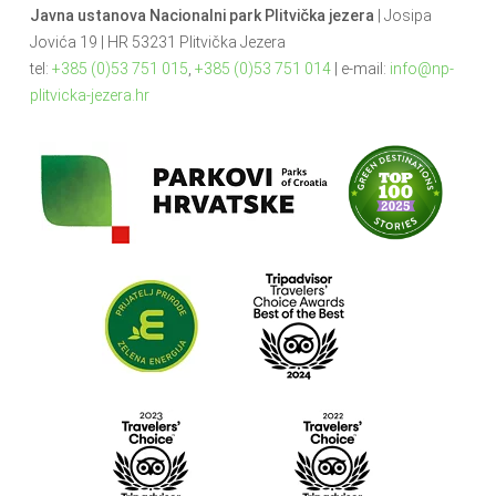
Javna ustanova Nacionalni park Plitvička jezera
| Josipa
Jovića 19 | HR 53231 Plitvička Jezera
tel:
+385 (0)53 751 015
,
+385 (0)53 751 014
| e-mail:
info@np-
plitvicka-jezera.hr