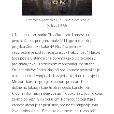
Suvremena kamera s GPRS sustavom slanja
(Arhiva NPPJ)
U Nacionalnom parku Plitvička jezera kamere su svoju
prvu službenu primjenu imale 2011. godine u sklopu
projekta „Šumske koke NP Plitvička jezera –
rasprostranjenost i utjecaj turističkih aktivnosti“. Nakon
toga postaju standardna oprema kako u provođenju
projekata, tako i u redovnom monitoringu od strane
Stručne službe Parka. Najveći broj kamera postavljen je
u sklopu istraživanja velikih zvijeri vuka, risa i medvjeda.
Mrežom kamera po cjelokupnom prostoru Parka
dobijemo lokacije koje životinje često koriste. Daju
ključne informacije gdje postaviti klopku za životinju koju
želimo obilježiti GPS ogrlicom. Pomoću fotografija s
kamera utvrđuje se prisustvo, brojnost i migracije svih
životinjskih vrsta u Parku koje kamere uspiju zabilježiti.