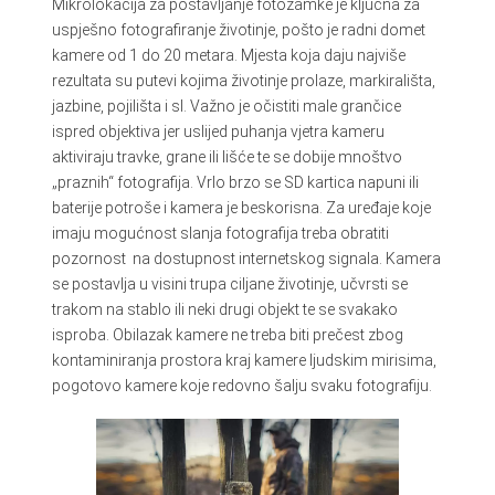
Mikrolokacija za postavljanje fotozamke je ključna za
uspješno fotografiranje životinje, pošto je radni domet
kamere od 1 do 20 metara. Mjesta koja daju najviše
rezultata su putevi kojima životinje prolaze, markirališta,
jazbine, pojilišta i sl. Važno je očistiti male grančice
ispred objektiva jer uslijed puhanja vjetra kameru
aktiviraju travke, grane ili lišće te se dobije mnoštvo
„praznih“ fotografija. Vrlo brzo se SD kartica napuni ili
baterije potroše i kamera je beskorisna. Za uređaje koje
imaju mogućnost slanja fotografija treba obratiti
pozornost na dostupnost internetskog signala. Kamera
se postavlja u visini trupa ciljane životinje, učvrsti se
trakom na stablo ili neki drugi objekt te se svakako
isproba. Obilazak kamere ne treba biti prečest zbog
kontaminiranja prostora kraj kamere ljudskim mirisima,
pogotovo kamere koje redovno šalju svaku fotografiju.