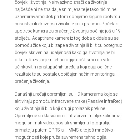
čovjek i životinja. Neinvazivno znači da životinja
najčešće ni ne zna da je snimljena te je tako ničim ne
uznemiravamo dok pri tom dobijemo sigurnu potvrdu
prisustva ili aktivnosti životinje koju pratimo. Početak
upotrebe kamera za praćenje životinja počinje još u 19.
stoljeću. Adaptirane kamere iz tog doba okidale su se
pomoću žice koju bi zapela životinja ili bi žicu potegnuo
čovjek skriven na udaljenosti kako ga životinja ne bi
otkrila. Razvijanjem tehnologije došli smo do vrlo
učinkovitih i pristupačnih uređaja koji daju odlične
rezultate te su postale uobičajen način monitoringa ili
praćenja životinja.
Današnji uređaji opremljeni su HD kamerama koje se
aktiviraju pomoću infracrvene zrake (Passive InfraRed)
koju životinja ili bilo koji drugi prolaznik prekine.
Opremljene su klasičnim ili infracrvenim bljeskalicama,
mogu snimati video, poslati snimljenu fotografiju
primatelju putem GPRS-a ili MMS-a te još mnoštvo
mogućnosti koje pruža suvremena tehnologija.