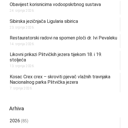
Obavijest korisnicima vodoopskrbnog sustava
24. srpnja 2026.
Sibirska jezičnjača Ligularia sibirica
23. srpnja 2026.
Restauratorski radovi na spomen ploči dr. Ivi Pevaleku
14. srpnja 2026.
Likovni prikazi Plitvičkih jezera tijekom 18. i 19.
stoljeća
13. srpnja 2026.
Kosac Crex crex – skroviti pjevač vlažnih travnjaka
Nacionalnog parka Plitvička jezera
7. srpnja 2026.
Arhiva
2026
(85)