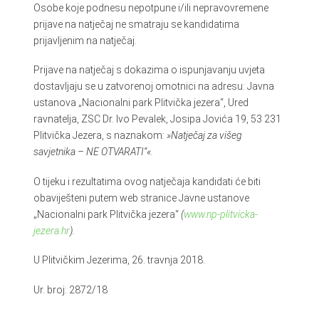
Osobe koje podnesu nepotpune i/ili nepravovremene
prijave na natječaj ne smatraju se kandidatima
prijavljenim na natječaj.
Prijave na natječaj s dokazima o ispunjavanju uvjeta
dostavljaju se u zatvorenoj omotnici na adresu: Javna
ustanova „Nacionalni park Plitvička jezera“, Ured
ravnatelja, ZSC Dr. Ivo Pevalek, Josipa Jovića 19, 53 231
Plitvička Jezera, s naznakom
: »Natječaj za višeg
savjetnika – NE OTVARATI“«.
O tijeku i rezultatima ovog natječaja kandidati će biti
obaviješteni putem web stranice Javne ustanove
„Nacionalni park Plitvička jezera“
(
www.np-plitvicka-
jezera.hr
).
U Plitvičkim Jezerima, 26. travnja 2018.
Ur. broj: 2872/18