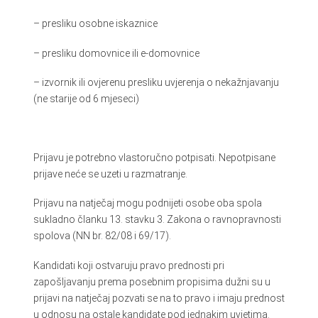
– presliku osobne iskaznice
– presliku domovnice ili e-domovnice
– izvornik ili ovjerenu presliku uvjerenja o nekažnjavanju
(ne starije od 6 mjeseci)
Prijavu je potrebno vlastoručno potpisati. Nepotpisane
prijave neće se uzeti u razmatranje.
Prijavu na natječaj mogu podnijeti osobe oba spola
sukladno članku 13. stavku 3. Zakona o ravnopravnosti
spolova (NN br. 82/08 i 69/17).
Kandidati koji ostvaruju pravo prednosti pri
zapošljavanju prema posebnim propisima dužni su u
prijavi na natječaj pozvati se na to pravo i imaju prednost
u odnosu na ostale kandidate pod jednakim uvjetima.