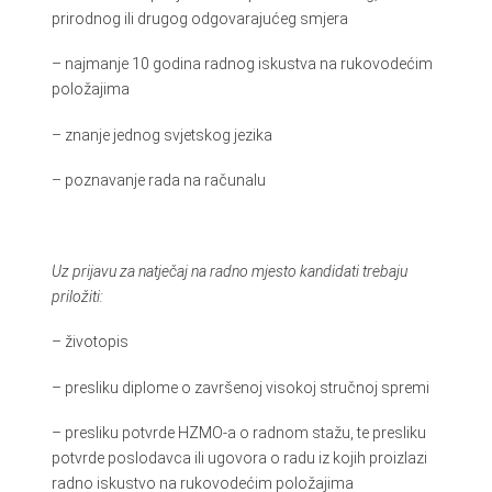
prirodnog ili drugog odgovarajućeg smjera
– najmanje 10 godina radnog iskustva na rukovodećim
položajima
– znanje jednog svjetskog jezika
– poznavanje rada na računalu
Uz prijavu za natječaj na radno mjesto kandidati trebaju
priložiti:
– životopis
– presliku diplome o završenoj visokoj stručnoj spremi
– presliku potvrde HZMO-a o radnom stažu, te presliku
potvrde poslodavca ili ugovora o radu iz kojih proizlazi
radno iskustvo na rukovodećim položajima