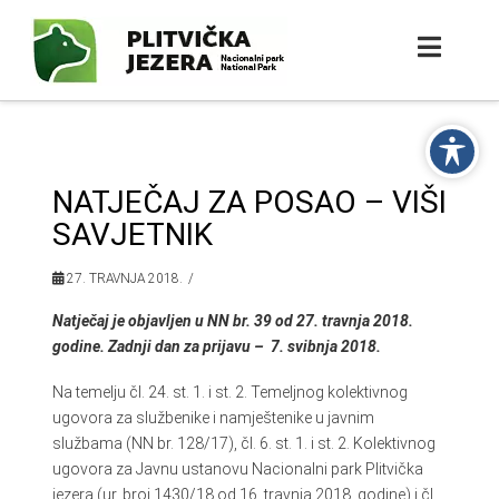
NATJEČAJ ZA POSAO – VIŠI
SAVJETNIK
27. TRAVNJA 2018.
Natječaj je objavljen u NN br. 39 od 27. travnja 2018.
godine. Zadnji dan za prijavu – 7. svibnja 2018.
Na temelju čl. 24. st. 1. i st. 2. Temeljnog kolektivnog
ugovora za službenike i namještenike u javnim
službama (NN br. 128/17), čl. 6. st. 1. i st. 2. Kolektivnog
ugovora za Javnu ustanovu Nacionalni park Plitvička
jezera (ur. broj 1430/18 od 16. travnja 2018. godine) i čl.