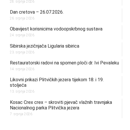
28. srpnja 2026.
Dan cretova – 26.07.2026.
26. srpnja 2026.
Obavijest korisnicima vodoopskrbnog sustava
24. srpnja 2026.
Sibirska jezičnjača Ligularia sibirica
23. srpnja 2026.
Restauratorski radovi na spomen ploči dr. Ivi Pevaleku
14. srpnja 2026.
Likovni prikazi Plitvičkih jezera tijekom 18. i 19.
stoljeća
13. srpnja 2026.
Kosac Crex crex – skroviti pjevač vlažnih travnjaka
Nacionalnog parka Plitvička jezera
7. srpnja 2026.