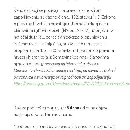
Kandidati koji se pozivaju na pravo prednosti pri
zapošljavanju sukladno članku 102. stavku 1.-3. Zakona
o pravima hrvatskih branitelja iz Domovinskog rata i
članovima njihovih obitelji (NN br. 121/17) uz prijavu na
natječaj dužni su, pored svih dokaza o ispunjavanju
traženih uvjeta iz natječaja, priložiti i dokumentaciju
propisanu člankom 103. stavkom 1. Zakona o pravima
hrvatskih branitelja iz Domovinskog rata i članovima
njihovih obitelji
(poveznica na internetsku stranicu
Ministarstva hrvatskih branitelja na kojoj su navedeni dokazi
potrebni za ostvarivanje prva prednosti pri zapošljavanju:
https://branitelji.gov.hr/UserDocsImages//NG/12%20Prosinac/
Rok za podnošenje prijava je
8
dana
od dana objave
natječaja u Narodnim novinama.
Nepotpune i nepravovremene prijave neće se razmatrati.