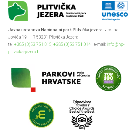
Javna ustanova Nacionalni park Plitvička jezera
| Josipa
Jovića 19 | HR 53231 Plitvička Jezera
tel:
+385 (0)53 751 015
,
+385 (0)53 751 014
| e-mail:
info@np-
plitvicka-jezera.hr