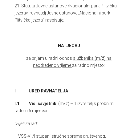
21. Statuta Javne ustanove »Nacionalni park Plitvička
jezera«, ravnatelj Javne ustanove „Nacionalni park
Plitvička jezera“ raspisuje:
NATJEČAJ
za prijam u radni odnos
službenika (m/ž) na
neodređeno vrijeme
za radno mjesto:
I URED RAVNATELJA
I.1. Viši savjetnik
(m/ž) – 1 izvršitelj s probnim
radom 6 mjeseci
Uvjeti za rad:
– VSS-VII/I stupanj stručne spreme društvenog,