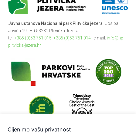
Javna ustanova Nacionalni park Plitvička jezera
| Josipa
Jovića 19 | HR 53231 Plitvička Jezera
tel:
+385 (0)53 751 015
,
+385 (0)53 751 014
| e-mail:
info@np-
plitvicka-jezera.hr
Cijenimo vašu privatnost