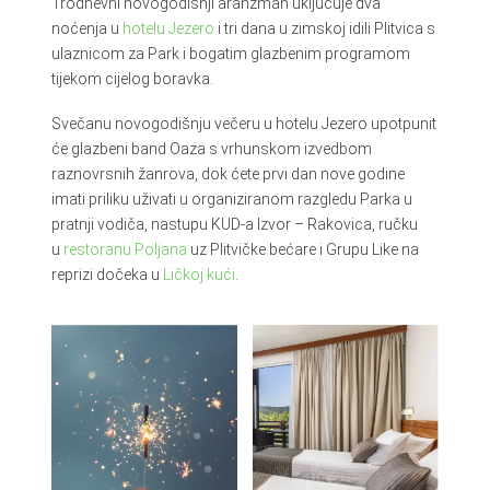
Trodnevni novogodišnji aranžman uključuje dva
noćenja u
hotelu Jezero
i tri dana u zimskoj idili Plitvica s
ulaznicom za Park i bogatim glazbenim programom
tijekom cijelog boravka.
Svečanu novogodišnju večeru u hotelu Jezero upotpunit
će glazbeni band Oaza s vrhunskom izvedbom
raznovrsnih žanrova, dok ćete prvi dan nove godine
imati priliku uživati u organiziranom razgledu Parka u
pratnji vodiča, nastupu KUD-a Izvor – Rakovica, ručku
u
restoranu Poljana
uz Plitvičke bećare i Grupu Like na
reprizi dočeka u
Ličkoj kući
.