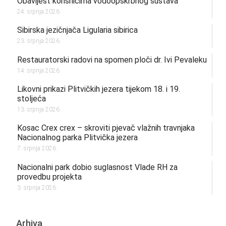
Obavijest korisnicima vodoopskrbnog sustava
24. srpnja 2026.
Sibirska jezičnjača Ligularia sibirica
23. srpnja 2026.
Restauratorski radovi na spomen ploči dr. Ivi Pevaleku
14. srpnja 2026.
Likovni prikazi Plitvičkih jezera tijekom 18. i 19.
stoljeća
13. srpnja 2026.
Kosac Crex crex – skroviti pjevač vlažnih travnjaka
Nacionalnog parka Plitvička jezera
7. srpnja 2026.
Nacionalni park dobio suglasnost Vlade RH za
provedbu projekta
3. srpnja 2026.
Arhiva