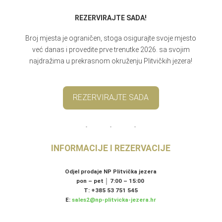
REZERVIRAJTE SADA!
Broj mjesta je ograničen, stoga osigurajte svoje mjesto
već danas i provedite prve trenutke 2026. sa svojim
najdražima u prekrasnom okruženju Plitvičkih jezera!
REZERVIRAJTE SADA
INFORMACIJE I REZERVACIJE
Odjel prodaje NP Plitvička jezera
pon – pet │ 7:00 – 15:00
T: +385 53 751 545
E:
sales2@np-plitvicka-jezera.hr