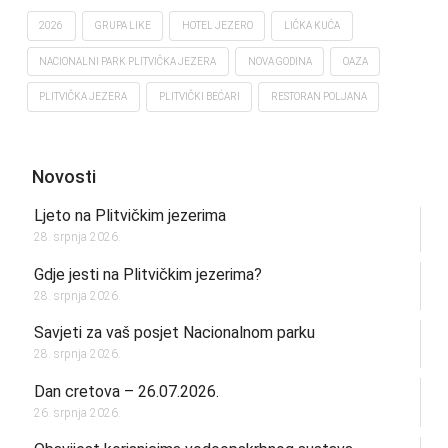
2026
GRUPA LIKE
HOTEL JEZERO
LIČKA KUĆA
NACIONALNI PARK PLITVIČKA JEZERA
NOVA GODINA
OAZA
PLITVIČKA JEZERA
PLITVIČKI BEĆARI
RESTORAN POLJANA
Novosti
Ljeto na Plitvičkim jezerima
28. srpnja 2026.
Gdje jesti na Plitvičkim jezerima?
28. srpnja 2026.
Savjeti za vaš posjet Nacionalnom parku
28. srpnja 2026.
Dan cretova – 26.07.2026.
26. srpnja 2026.