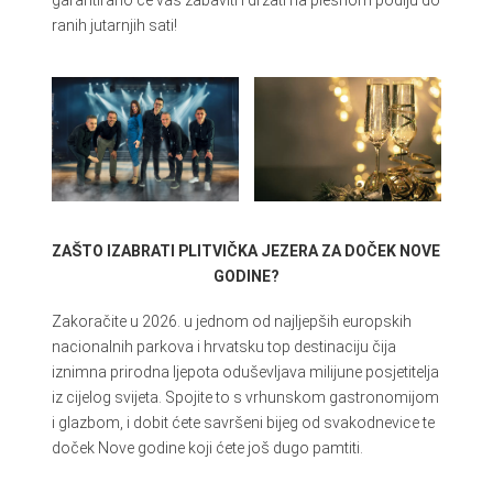
garantirano će vas zabaviti i držati na plesnom podiju do
ranih jutarnjih sati!
ZAŠTO IZABRATI PLITVIČKA JEZERA ZA DOČEK NOVE
GODINE?
Zakoračite u 2026. u jednom od najljepših europskih
nacionalnih parkova i hrvatsku top destinaciju čija
iznimna prirodna ljepota oduševljava milijune posjetitelja
iz cijelog svijeta. Spojite to s vrhunskom gastronomijom
i glazbom, i dobit ćete savršeni bijeg od svakodnevice te
doček Nove godine koji ćete još dugo pamtiti.