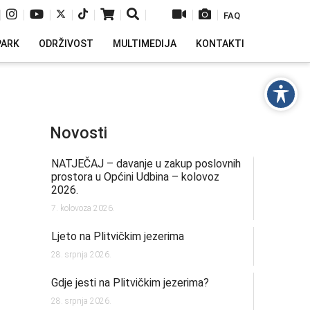
|
|
|
|
|
|
|
|
|
FAQ
PARK
ODRŽIVOST
MULTIMEDIJA
KONTAKTI
Novosti
NATJEČAJ – davanje u zakup poslovnih
prostora u Općini Udbina – kolovoz
2026.
7. kolovoza 2026.
Ljeto na Plitvičkim jezerima
28. srpnja 2026.
Gdje jesti na Plitvičkim jezerima?
28. srpnja 2026.