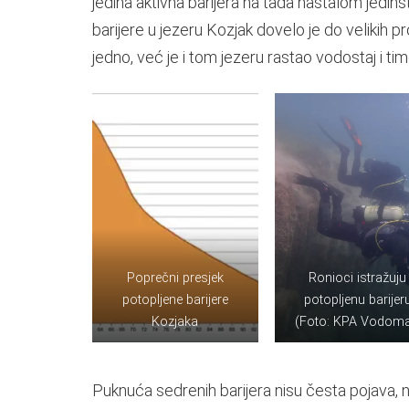
jedina aktivna barijera na tada nastalom jedi
barijere u jezeru Kozjak dovelo je do velikih
jedno, već je i tom jezeru rastao vodostaj i tim
Poprečni presjek
Ronioci istražuju
potopljene barijere
potopljenu barijer
Kozjaka
(Foto: KPA Vodoma
Puknuća sedrenih barijera nisu česta pojava, no