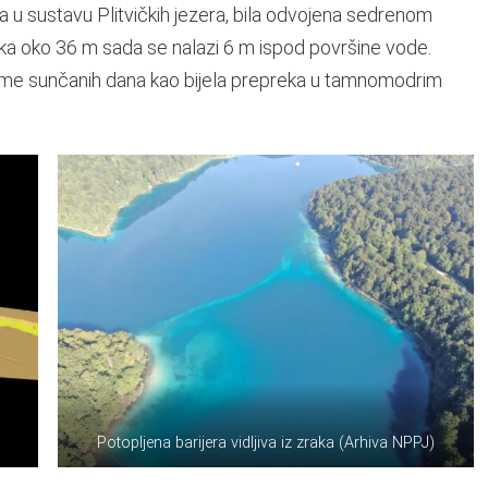
ala u sustavu Plitvičkih jezera, bila odvojena sedrenom
soka oko 36 m sada se nalazi 6 m ispod površine vode.
eme sunčanih dana kao bijela prepreka u tamnomodrim
Potopljena barijera vidljiva iz zraka (Arhiva NPPJ)