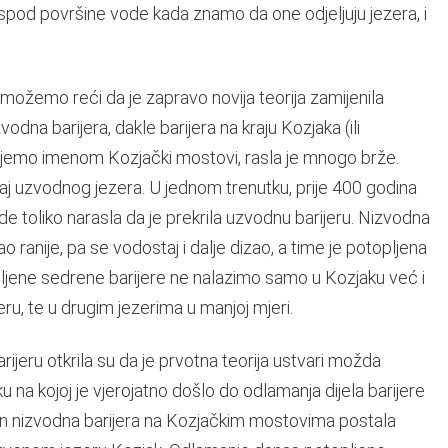
ispod površine vode kada znamo da one odjeljuju jezera, i
 možemo reći da je zapravo novija teorija zamijenila
vodna barijera, dakle barijera na kraju Kozjaka (ili
jemo imenom Kozjački mostovi, rasla je mnogo brže.
aj uzvodnog jezera. U jednom trenutku, prije 400 godina
de toliko narasla da je prekrila uzvodnu barijeru. Nizvodna
ao ranije, pa se vodostaj i dalje dizao, a time je potopljena
pljene sedrene barijere ne nalazimo samo u Kozjaku već i
, te u drugim jezerima u manjoj mjeri.
ijeru otkrila su da je prvotna teorija ustvari možda
u na kojoj je vjerojatno došlo do odlamanja dijela barijere
ačin nizvodna barijera na Kozjačkim mostovima postala