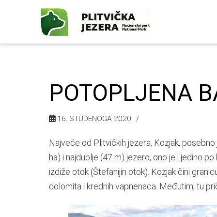
POTOPLJENA B
16. STUDENOGA 2020.
Najveće od Plitvičkih jezera, Kozjak, posebno
ha) i najdublje (47 m) jezero, ono je i jedino p
izdiže otok (Štefanijin otok). Kozjak čini granic
dolomita i krednih vapnenaca. Međutim, tu pri