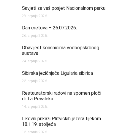
Savjeti za vaš posjet Nacionalnom parku
28. srpnja 2026.
Dan cretova – 26.07.2026.
26. srpnja 2026.
Obavijest korisnicima vodoopskrbnog
sustava
24. srpnja 2026.
Sibirska jezičnjača Ligularia sibirica
23. srpnja 2026.
Restauratorski radovi na spomen ploči
dr. Ivi Pevaleku
14. srpnja 2026.
Likovni prikazi Plitvičkih jezera tijekom
18. i 19. stoljeća
13. srpnja 2026.