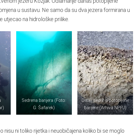
nstvenom jezeru Kozjak. Odlamanje danas potopljene
 promjena u sustavu. Ne samo da su dva jezera formirana u
e utjecao na hidrološke prilike.
u
Sedrena barijera (Foto:
Detalj sedre s potopljene
r)
G. Šafarek)
barijere (Arhiva NPPJ)
 nisu ni toliko rijetka i neuobičajena koliko bi se moglo