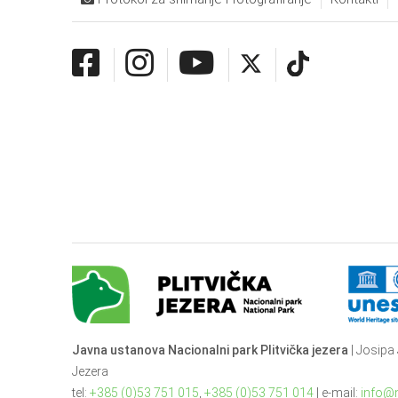
Javna ustanova Nacionalni park Plitvička jezera
| Josipa 
Jezera
tel:
+385 (0)53 751 015
,
+385 (0)53 751 014
| e-mail:
info@n