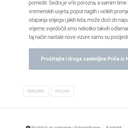
pomisliti. Sedra je vrlo porozna, a samim tim
vremenskih uvjeta, poput naglih i velikih prom
otapanja snijega i jakih kiša, može doći do napu
vrijeme svjedočili smo nekoliko takvih odlamanj
taj način nastale nove vizure samo su posljed
Pročitajte i druge zanimljive Priče iz
BARIJERA
KOZJAK
Protokol za snimanje i fotografiranje
Kontakti