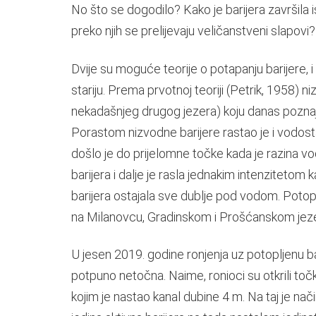
No što se dogodilo? Kako je barijera završila 
preko njih se prelijevaju veličanstveni slapovi?
Dvije su moguće teorije o potapanju barijere, i
stariju. Prema prvotnoj teoriji (Petrik, 1958) niz
nekadašnjeg drugog jezera) koju danas pozna
Porastom nizvodne barijere rastao je i vodost
došlo je do prijelomne točke kada je razina vo
barijera i dalje je rasla jednakim intenzitetom k
barijera ostajala sve dublje pod vodom. Poto
na Milanovcu, Gradinskom i Prošćanskom jezeru
U jesen 2019. godine ronjenja uz potopljenu bar
potpuno netočna. Naime, ronioci su otkrili točk
kojim je nastao kanal dubine 4 m. Na taj je n