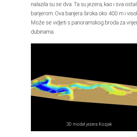
nalazila su se dva. Ta su jezera, kao i sva ost
barijerom. Ova barijera široka oko 400 m i vi
Može se vidjeti s panoramskog broda za vrij
dubinama.
3D model jezera Kozjak