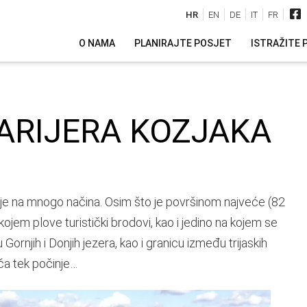
HR
EN
DE
IT
FR
O NAMA
PLANIRAJTE POSJET
ISTRAŽITE 
ARIJERA KOZJAKA
 je na mnogo načina. Osim što je površinom najveće (82
o kojem plove turistički brodovi, kao i jedino na kojem se
u Gornjih i Donjih jezera, kao i granicu između trijaskih
ča tek počinje…