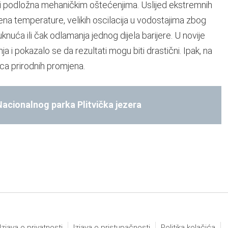
e i podložna mehaničkim oštećenjima. Uslijed ekstremnih
jena temperature, velikih oscilacija u vodostajima zbog
knuća ili čak odlamanja jednog dijela barijere. U novije
a i pokazalo se da rezultati mogu biti drastični. Ipak, na
ica prirodnih promjena.
 Nacionalnog parka Plitvička jezera
Izjava o privatnosti
Izjava o pristupačnosti
Politika kolačića