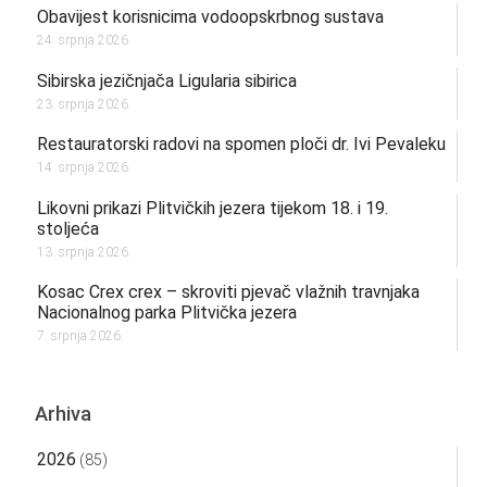
Obavijest korisnicima vodoopskrbnog sustava
24. srpnja 2026.
Sibirska jezičnjača Ligularia sibirica
23. srpnja 2026.
Restauratorski radovi na spomen ploči dr. Ivi Pevaleku
14. srpnja 2026.
Likovni prikazi Plitvičkih jezera tijekom 18. i 19.
stoljeća
13. srpnja 2026.
Kosac Crex crex – skroviti pjevač vlažnih travnjaka
Nacionalnog parka Plitvička jezera
7. srpnja 2026.
Arhiva
2026
(85)