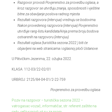
Razgovor provodi Povjerenstvo za provedbu oglasa, a
kroz razgovor se utvrđuju znanja, sposobnosti i vještine
bitne za obavljanje poslova radnog mjesta
Rezultati razgovora (intervjua) vrednuju se bodovima.
Nakon provedenog razgovora (intervjua) Povjerenstvo
utvrđuje rang-listu kandidata/kinja prema broju bodova
ostvarenih na razgovoru (intervjuu)
Rezultati oglasa (turistička sezona 2022.) biti će
objavljeni na web stranicama i oglasnoj ploči Ustanove.
U Plitvičkim Jezerima, 22. ožujka 2022.
KLASA: 112-03/22-02/01
URBROJ: 2125/84-04-01/2-22-759
Povjerenstvo za provedbu oglasa
Poziv na razgovor – turistička sezona 2022 –
vatrogasac-vozač, informatičar, str. referent zaštite na
radu, ref.tur.prod i st.su.za prom.