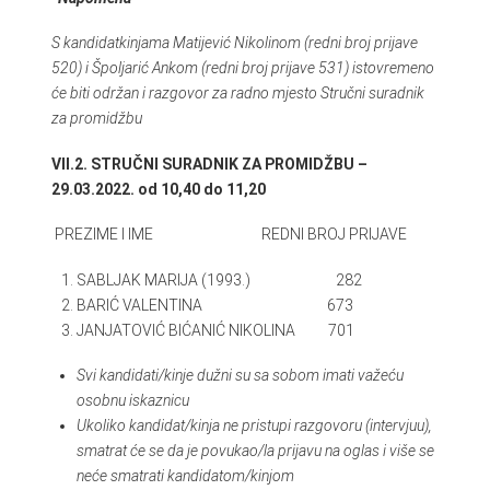
S kandidatkinjama Matijević Nikolinom (redni broj prijave
520) i Špoljarić Ankom (redni broj prijave 531) istovremeno
će biti održan i razgovor za radno mjesto Stručni suradnik
za promidžbu
VII.2. STRUČNI SURADNIK ZA PROMIDŽBU –
29.03.2022. od 10,40 do 11,20
PREZIME I IME REDNI BROJ PRIJAVE
SABLJAK MARIJA (1993.) 282
BARIĆ VALENTINA 673
JANJATOVIĆ BIĆANIĆ NIKOLINA 701
Svi kandidati/kinje dužni su sa sobom imati važeću
osobnu iskaznicu
Ukoliko kandidat/kinja ne pristupi razgovoru (intervjuu),
smatrat će se da je povukao/la prijavu na oglas i više se
neće smatrati kandidatom/kinjom