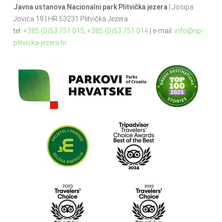
Javna ustanova Nacionalni park Plitvička jezera
| Josipa
Jovića 19 | HR 53231 Plitvička Jezera
tel:
+385 (0)53 751 015
,
+385 (0)53 751 014
| e-mail:
info@np-
plitvicka-jezera.hr