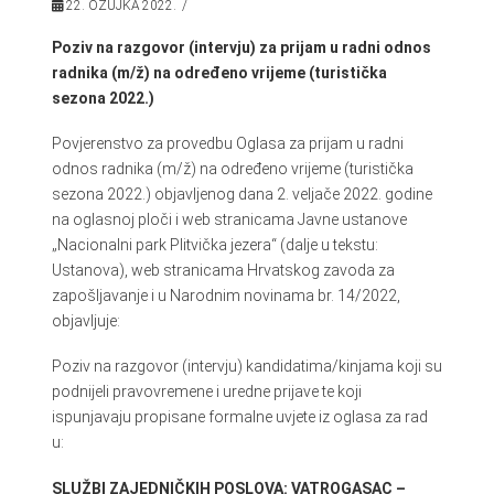
22. OŽUJKA 2022.
Poziv na razgovor (intervju) za prijam u radni odnos
radnika (m/ž) na određeno vrijeme (turistička
sezona 2022.)
Povjerenstvo za provedbu Oglasa za prijam u radni
odnos radnika (m/ž) na određeno vrijeme (turistička
sezona 2022.) objavljenog dana 2. veljače 2022. godine
na oglasnoj ploči i web stranicama Javne ustanove
„Nacionalni park Plitvička jezera“ (dalje u tekstu:
Ustanova), web stranicama Hrvatskog zavoda za
zapošljavanje i u Narodnim novinama br. 14/2022,
objavljuje:
Poziv na razgovor (intervju) kandidatima/kinjama koji su
podnijeli pravovremene i uredne prijave te koji
ispunjavaju propisane formalne uvjete iz oglasa za rad
u:
SLUŽBI ZAJEDNIČKIH POSLOVA: VATROGASAC –