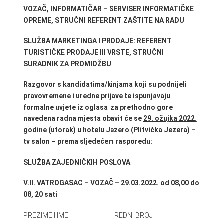
VOZAČ, INFORMATIČAR – SERVISER INFORMATIČKE
OPREME, STRUČNI REFERENT ZAŠTITE NA RADU
SLUŽBA MARKETINGA I PRODAJE: REFERENT
TURISTIČKE PRODAJE III VRSTE, STRUČNI
SURADNIK ZA PROMIDŽBU
Razgovor s kandidatima/kinjama koji su podnijeli
pravovremene i uredne prijave te ispunjavaju
formalne uvjete iz oglasa za prethodno gore
navedena radna mjesta obavit će se
29. ožujka 2022.
godine (utorak) u hotelu Jezero
(Plitvička Jezera) –
tv salon – prema sljedećem rasporedu:
SLUŽBA ZAJEDNIČKIH POSLOVA
V.II. VATROGASAC – VOZAČ – 29.03.2022. od 08,00 do
08, 20 sati
PREZIME I IME REDNI BROJ