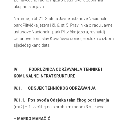
Za navedeno radno mjesto Ustanova je zaprimila
ukupno 5 prijava.
Na temelju čl. 21. Statuta Javne ustanove Nacionalni
park Plitvička jezera i čl. 6. st. 5. Pravilnika o radu Javne
ustanove Nacionalni park Plitvička jezera, ravnatelj
Ustanove Tomislav Kovačević donio je odluku o izboru
sljedećeg kandidata:
IV PODRUŽNICA ODRŽAVANJA TEHNIKE I
KOMUNALNE INFRATSRUKTURE
IV.1. ODSJEK TEHNIČKOG ODRŽAVANJA
IV.1.1. Poslovođa Odsjeka tehničkog održavanja
(m/ž) – 1 izvršitelj na s probnim radom 3 mjeseca
–
MARKO MARAČIĆ