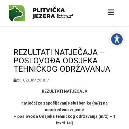
REZULTATI NATJEČAJA –
POSLOVOĐA ODSJEKA
TEHNIČKOG ODRŽAVANJA
20. OŽUJKA 2018.
REZULTATI NATJEČAJA
natječaj za zapošljavanje službenika (m/ž) na
neodređeno vrijeme
– p
oslovođa Odsjeka tehničkog održavanja (m/ž) – 1
izvršitelj