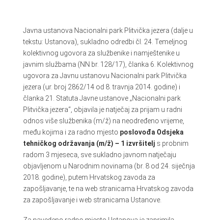
Javna ustanova Nacionalni park Plitvička jezera (dalje u
tekstu: Ustanova), sukladno odredbi čl. 24. Temeljnog
kolektivnog ugovora za službenike i namještenike u
javnim službama (NN br. 128/17), članka 6. Kolektivnog
ugovora za Javnu ustanovu Nacionalni park Plitvička
jezera (ur. broj 2862/14 od 8. travnja 2014. godine) i
članka 21. Statuta Javne ustanove „Nacionalni park
Plitvička jezera“, objavila je natječaj za prijam u radni
odnos više službenika (m/ž) na neodređeno vrijeme,
među kojima i za radno mjesto
poslovođa Odsjeka
tehničkog održavanja (m/ž) – 1 izvršitelj
s probnim
radom 3 mjeseca, sve sukladno javnom natječaju
objavljenom u Narodnim novinama (br. 8 od 24. siječnja
2018. godine), putem Hrvatskog zavoda za
zapošljavanje, te na web stranicama Hrvatskog zavoda
za zapošljavanje i web stranicama Ustanove.