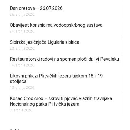
Dan cretova – 26.07.2026.
26. srpnja 2026.
Obavijest korisnicima vodoopskrbnog sustava
24. srpnja 2026.
Sibirska jezičnjača Ligularia sibirica
23. srpnja 2026.
Restauratorski radovi na spomen ploči dr. Ivi Pevaleku
14. srpnja 2026.
Likovni prikazi Plitvičkih jezera tijekom 18. i 19.
stoljeća
13. srpnja 2026.
Kosac Crex crex – skroviti pjevač vlažnih travnjaka
Nacionalnog parka Plitvička jezera
7. srpnja 2026.