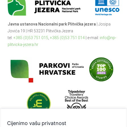
Javna ustanova Nacionalni park Plitvička jezera
| Josipa
Jovića 19 | HR 53231 Plitvička Jezera
tel:
+385 (0)53 751 015
,
+385 (0)53 751 014
| e-mail:
info@np-
plitvicka-jezera.hr
Cijenimo vašu privatnost