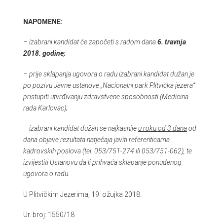
NAPOMENE:
– izabrani kandidat će započeti s radom dana
6. travnja
2018. godine;
– prije sklapanja ugovora o radu izabrani kandidat dužan je
po pozivu Javne ustanove „Nacionalni park Plitvička jezera“
pristupiti utvrđivanju zdravstvene sposobnosti (Medicina
rada Karlovac);
– izabrani kandidat dužan se najkasnije
u roku od 3 dana
od
dana objave rezultata natječaja javiti referenticama
kadrovskih poslova (tel. 053/751-274 ili 053/751-062), te
izvijestiti Ustanovu da li prihvaća sklapanje ponuđenog
ugovora o radu.
U Plitvičkim Jezerima, 19. ožujka 2018.
Ur. broj: 1550/18