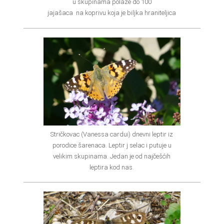
u skupinama polaže do 100
jajašaca na koprivu koja je biljka hraniteljica
Stričkovac (Vanessa cardui) dnevni leptir iz
porodice šarenaca. Leptir j selac i putuje u
velikim skupinama. Jedan je od najčešćih
leptira kod nas.