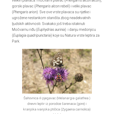
velikih plavaca: močvarni plavac (
Phengarris alcon alcon
),
gorski plavac (
Phengaris alcon rebeli
) i veliki plavac
(
Phengaris arion
). Sve ove vrste plavaca su rijetke i
ugrožene nestankom staništa zbog neadekvatnih
ljudskih aktivnosti. Svakako još treba istaknuti
Močvarnu riđu (
Euphydrias aurinia
) i danju medonjicu
(
Euplagia quadripunctaria
) koje su Natura vrste leptira za
Park.
Šahovnica ili pjegavac (Melanargia galathea )
dnevni leptir iz porodice šarenaca (gore) i
kranjska ivanjska ptičica (Zygaena carniolica)