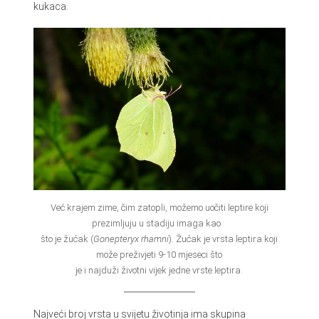
kukaca.
Već krajem zime, čim zatopli, možemo uočiti leptire koji
prezimljuju u stadiju imaga kao
što je žućak (
Gonepteryx rhamni
). Žućak je vrsta leptira koji
može preživjeti 9-10 mjeseci što
je i najduži životni vijek jedne vrste leptira.
Najveći broj vrsta u svijetu životinja ima skupina