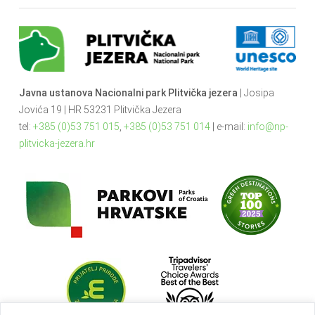
Javna ustanova Nacionalni park Plitvička jezera
| Josipa
Jovića 19 | HR 53231 Plitvička Jezera
tel:
+385 (0)53 751 015
,
+385 (0)53 751 014
| e-mail:
info@np-
plitvicka-jezera.hr