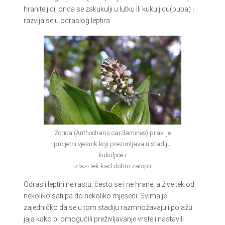
hraniteljici, onda se zakukulji u lutku ili kukuljicu(pupa) i
razvija se u odraslog leptira.
Zorica (Anthocharis cardamines) pravi je
proljetni vjesnik koji prezimljava u stadiju
kukuljice i
izlazi tek kad dobro zatopli
Odrasli leptiri ne rastu, često se i ne hrane, a žive tek od
nekoliko sati pa do nekoliko mjeseci. Svima je
zajedničko da se u tom stadiju razmnožavaju i polažu
jaja kako bi omogućili preživljavanje vrste i nastavili