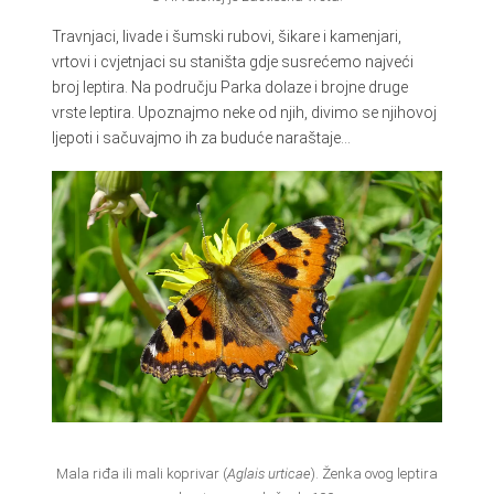
Travnjaci, livade i šumski rubovi, šikare i kamenjari,
vrtovi i cvjetnjaci su staništa gdje susrećemo najveći
broj leptira. Na području Parka dolaze i brojne druge
vrste leptira. Upoznajmo neke od njih, divimo se njihovoj
ljepoti i sačuvajmo ih za buduće naraštaje…
Mala riđa ili mali koprivar (
Aglais urticae
). Ženka ovog leptira