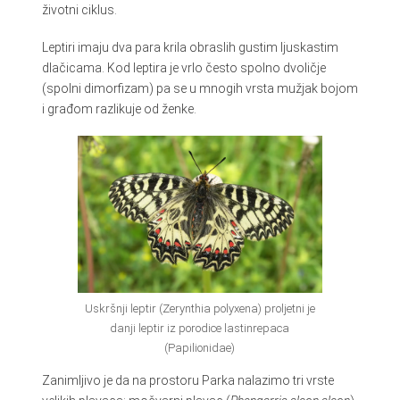
životni ciklus.
Leptiri imaju dva para krila obraslih gustim ljuskastim
dlačicama. Kod leptira je vrlo često spolno dvoličje
(spolni dimorfizam) pa se u mnogih vrsta mužjak bojom
i građom razlikuje od ženke.
Uskršnji leptir (Zerynthia polyxena) proljetni je
danji leptir iz porodice lastinrepaca
(Papilionidae)
Zanimljivo je da na prostoru Parka nalazimo tri vrste