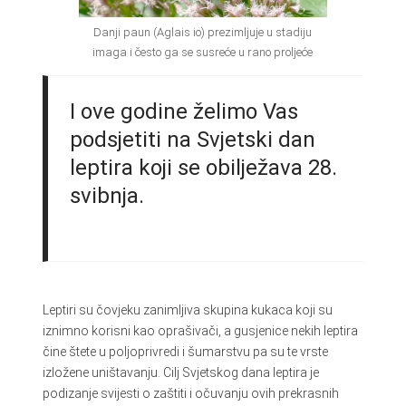
Danji paun (Aglais io) prezimljuje u stadiju
imaga i često ga se susreće u rano proljeće
I ove godine želimo Vas
podsjetiti na Svjetski dan
leptira koji se obilježava 28.
svibnja.
Leptiri su čovjeku zanimljiva skupina kukaca koji su
iznimno korisni kao oprašivači, a gusjenice nekih leptira
čine štete u poljoprivredi i šumarstvu pa su te vrste
izložene uništavanju. Cilj Svjetskog dana leptira je
podizanje svijesti o zaštiti i očuvanju ovih prekrasnih