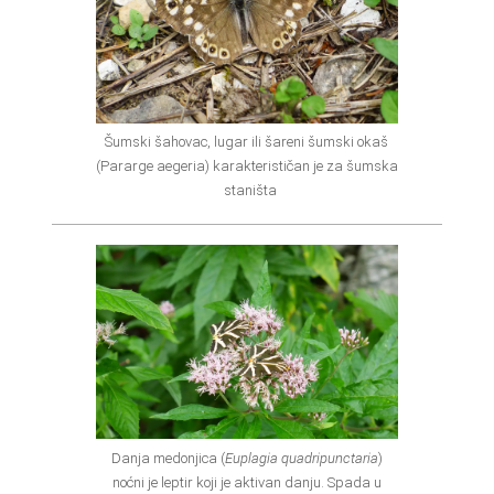
Šumski šahovac, lugar ili šareni šumski okaš
(Pararge aegeria) karakterističan je za šumska
staništa
Danja medonjica (
Euplagia quadripunctaria
)
noćni je leptir koji je aktivan danju. Spada u