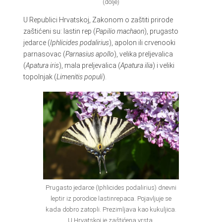
(dolje)
U Republici Hrvatskoj, Zakonom o zaštiti prirode
zaštićeni su: lastin rep (
Papilio machaon
), prugasto
jedarce (
Iphlicides podalirius
), apolon ili crvenooki
parnasovac (
Parnasius apollo
), velika preljevalica
(
Apatura iris
), mala preljevalica (
Apatura ilia
) i veliki
topolnjak (
Limenitis populi
).
Prugasto jedarce (Iphlicides podalirius) dnevni
leptir iz porodice lastinrepaca. Pojavljuje se
kada dobro zatopli. Prezimljava kao kukuljica.
U Hrvatskoj je zaštićena vrsta.