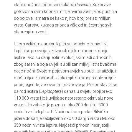
člankonožaca, odnosno kukaca (
Insecta
). Kukci žive
gotovo na svim kopnenim dijelovima Zemlje od pustinja
do polova i smatra se kako njihov broj prelazi milijun
vrsta. Carstvu kukaca pripada više od tri četvrtine svih
stvorenja na zemlji.
U tom velikom carstvu leptiri su posebno zanimljivi.
Leptiri se po svojoj aktivnosti dijele na noćne i danje
leptire. Iako su danji leptiri evolucijski mlađi od noćnih,
zbog šarenila boja uvijek su bili zanimljiviji istraživačima
nego noćni. Svojom pojavom uvijek su budili znatiželju i
maštu djece i odraslih, a oko njih su se ispredale brojne
priče, legende, vjerovanja i praznovjerja. Pretpostavlja se
da rod leptira (
Lepidoptera
) danas u svijetu broji preko
110 000 vrsta i još uvijek se neprestano otkrivaju nove
vrste. U Hrvatskoj je poznato oko 200 danjih i 3000
noćnih vrsta leptira. U Nacionalnom parku Plitvička
jezera dosad je zabilježeno oko 90 danjih vrsta i tek oko
350 noćnih vrsta leptira. Najčešći prirodni neprijatelji
dnevnih leptira su ptice, a noćnih šišmiši. Smanjenjem i