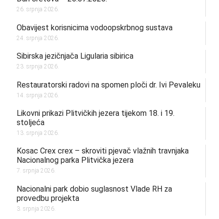
26. srpnja 2026.
Obavijest korisnicima vodoopskrbnog sustava
24. srpnja 2026.
Sibirska jezičnjača Ligularia sibirica
23. srpnja 2026.
Restauratorski radovi na spomen ploči dr. Ivi Pevaleku
14. srpnja 2026.
Likovni prikazi Plitvičkih jezera tijekom 18. i 19.
stoljeća
13. srpnja 2026.
Kosac Crex crex – skroviti pjevač vlažnih travnjaka
Nacionalnog parka Plitvička jezera
7. srpnja 2026.
Nacionalni park dobio suglasnost Vlade RH za
provedbu projekta
3. srpnja 2026.