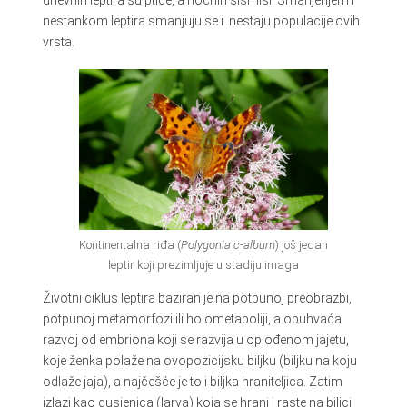
nestankom leptira smanjuju se i nestaju populacije ovih
vrsta.
Kontinentalna riđa (
Polygonia c-album
) još jedan
leptir koji prezimljuje u stadiju imaga
Životni ciklus leptira baziran je na potpunoj preobrazbi,
potpunoj metamorfozi ili holometaboliji, a obuhvaća
razvoj od embriona koji se razvija u oplođenom jajetu,
koje ženka polaže na ovopozicijsku biljku (biljku na koju
odlaže jaja), a najčešće je to i biljka hraniteljica. Zatim
izlazi kao gusjenica (larva) koja se hrani i raste na biljci