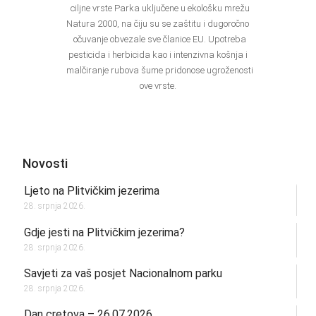
ciljne vrste Parka uključene u ekološku mrežu
Natura 2000, na čiju su se zaštitu i dugoročno
očuvanje obvezale sve članice EU. Upotreba
pesticida i herbicida kao i intenzivna košnja i
malčiranje rubova šume pridonose ugroženosti
ove vrste.
Novosti
Ljeto na Plitvičkim jezerima
28. srpnja 2026.
Gdje jesti na Plitvičkim jezerima?
28. srpnja 2026.
Savjeti za vaš posjet Nacionalnom parku
28. srpnja 2026.
Dan cretova – 26.07.2026.