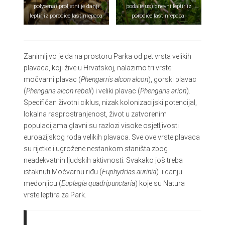
polyxena) proljetni je danji
podalirius) dnevni leptir iz
leptir iz porodice lastinrepaca
porodice lastinrepaca.
Zanimljivo je da na prostoru Parka od pet vrsta velikih
plavaca, koji žive u Hrvatskoj, nalazimo tri vrste:
močvarni plavac (
Phengarris alcon alcon
), gorski plavac
(
Phengaris alcon rebeli
) i veliki plavac (
Phengaris arion
).
Specifičan životni ciklus, nizak kolonizacijski potencijal,
lokalna rasprostranjenost, život u zatvorenim
populacijama glavni su razlozi visoke osjetljivosti
euroazijskog roda velikih plavaca. Sve ove vrste plavaca
su rijetke i ugrožene nestankom staništa zbog
neadekvatnih ljudskih aktivnosti. Svakako još treba
istaknuti Močvarnu riđu (
Euphydrias aurinia
) i danju
medonjicu (
Euplagia quadripunctaria
) koje su Natura
vrste leptira za Park.