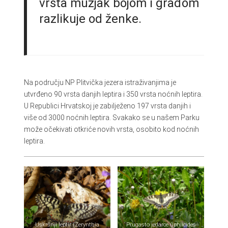
vrsta mužjak bojom i građom
razlikuje od ženke.
Na području NP Plitvička jezera istraživanjima je
utvrđeno 90 vrsta danjih leptira i 350 vrsta noćnih leptira.
U Republici Hrvatskoj je zabilježeno 197 vrsta danjih i
više od 3000 noćnih leptira. Svakako se u našem Parku
može očekivati otkriće novih vrsta, osobito kod noćnih
leptira.
Uskršnji leptir (Zerynthia
Prugasto jedarce (Iphlicides