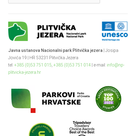
Javna ustanova Nacionalni park Plitvička jezera
| Josipa
Jovića 19 | HR 53231 Plitvička Jezera
tel:
+385 (0)53 751 015
,
+385 (0)53 751 014
| e-mail:
info@np-
plitvicka-jezera.hr