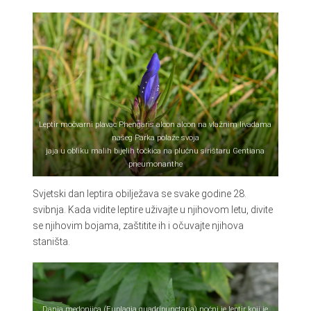
Leptir močvarni plavac Phengaris alcon alcon na vlažnim livadama
našeg Parka polaže svoja
jaja u obliku malih bijelih točkica na plućnu sirištaru Gentiana
pneumonanthe
Svjetski dan leptira obilježava se svake godine 28.
svibnja. Kada vidite leptire uživajte u njihovom letu, divite
se njihovim bojama, zaštitite ih i očuvajte njihova
staništa.
Danja medonjica (Euplagia quadripunctaria) noćni je leptir koji je