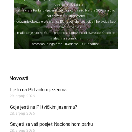
aktivan danju. Spada u
ciljne vrste Parka uključene u ekološku mrežu Natura 2000, na čiju
su se zaštitu i dugoročno
očuvanje obvezale sve članice EU. Upotreba pesticida i herbicida kao
i intenzivna košnja i
malčiranje rubova šume pridonose ugroženosti ove vrste. Često se
nalazi na šumskim
cestama, progalama i livadama uz rub šume.
Novosti
Ljeto na Plitvičkim jezerima
28. srpnja 2026.
Gdje jesti na Plitvičkim jezerima?
28. srpnja 2026.
Savjeti za vaš posjet Nacionalnom parku
28. srpnja 2026.