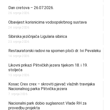
Dan cretova – 26.07.2026.
26. srpnja 2026.
Obavijest korisnicima vodoopskrbnog sustava
24. srpnja 2026.
Sibirska jezičnjača Ligularia sibirica
23. srpnja 2026.
Restauratorski radovi na spomen ploči dr. Ivi Pevaleku
14. srpnja 2026.
Likovni prikazi Plitvičkih jezera tijekom 18. i 19.
stoljeća
13. srpnja 2026.
Kosac Crex crex – skroviti pjevač vlažnih travnjaka
Nacionalnog parka Plitvička jezera
7. srpnja 2026.
Nacionalni park dobio suglasnost Vlade RH za
provedbu projekta