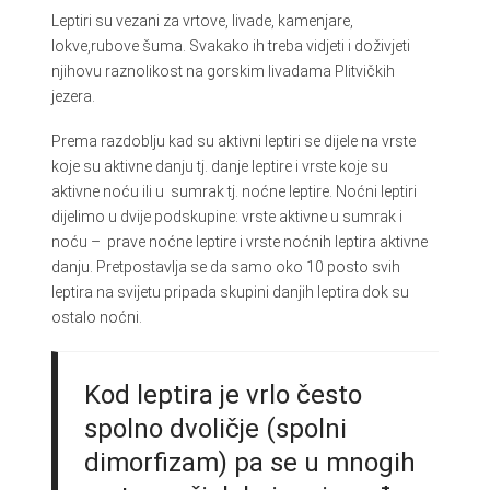
Leptiri su vezani za vrtove, livade, kamenjare,
lokve,rubove šuma. Svakako ih treba vidjeti i doživjeti
njihovu raznolikost na gorskim livadama Plitvičkih
jezera.
Prema razdoblju kad su aktivni leptiri se dijele na vrste
koje su aktivne danju tj. danje leptire i vrste koje su
aktivne noću ili u sumrak tj. noćne leptire. Noćni leptiri
dijelimo u dvije podskupine: vrste aktivne u sumrak i
noću – prave noćne leptire i vrste noćnih leptira aktivne
danju. Pretpostavlja se da samo oko 10 posto svih
leptira na svijetu pripada skupini danjih leptira dok su
ostalo noćni.
Kod leptira je vrlo često
spolno dvoličje (spolni
dimorfizam) pa se u mnogih