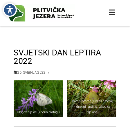
SVJETSKI DAN LEPTIRA
2022
26. SVIBNJA 2022.
Običan poštar (Colias crocea)
– dnevni leptir iz porodice
Glogov bijelac (Aporia cratagi)
bijelaca