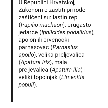
U Republici Hrvatskoj,
Zakonom o zaštiti prirode
zaštićeni su: lastin rep
(
Papilio machaon
), prugasto
jedarce (
Iphlicides podalirius
),
apolon ili crvenooki
parnasovac (
Parnasius
apollo
), velika preljevalica
(
Apatura iris
), mala
preljevalica (
Apatura ilia
) i
veliki topolnjak (
Limenitis
populi
).